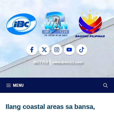
Skip
to
content
IBCTV13
www.ibctv13.com
MENU
Ilang coastal areas sa bansa,