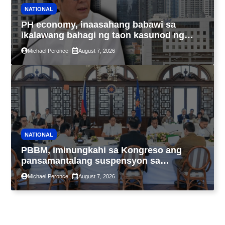
NATIONAL
PH economy, inaasahang babawi sa
ikalawang bahagi ng taon kasunod ng
2.3% GDP dulot ng Middle East war,
Michael Peronce
August 7, 2026
pagkaantala ng public construction
NATIONAL
PBBM, iminungkahi sa Kongreso ang
pansamantalang suspensyon sa
pagpapatupad ng Real Property Valuation
Michael Peronce
August 7, 2026
and Assessment Reform Act