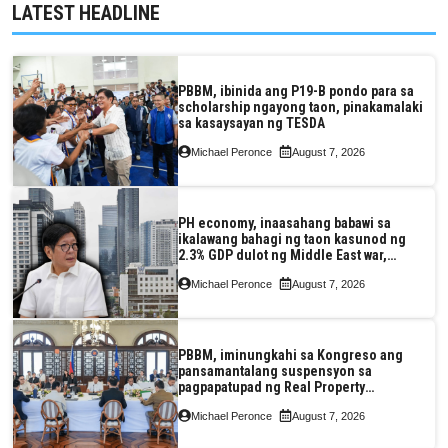
LATEST HEADLINE
PBBM, ibinida ang P19-B pondo para sa
scholarship ngayong taon, pinakamalaki
sa kasaysayan ng TESDA
Michael Peronce
August 7, 2026
PH economy, inaasahang babawi sa
ikalawang bahagi ng taon kasunod ng
2.3% GDP dulot ng Middle East war,
pagkaantala ng public construction
Michael Peronce
August 7, 2026
PBBM, iminungkahi sa Kongreso ang
pansamantalang suspensyon sa
pagpapatupad ng Real Property
Valuation and Assessment Reform Act
Michael Peronce
August 7, 2026