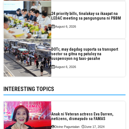
24 priority bills, tinalakay sa ikaapat na
LEDAC meeting sa pangunguna ni PBBM
August 6, 2026
DOTr, may dagdag suporta sa transport
sector sa gitna ng patuloy na
suspensyon ng taas-pasahe
August 6, 2026
INTERESTING TOPICS
Anak ni Veteran actress Eva Darren,
netizens, dismayado sa FAMAS
Divine Paguntalan
June 17, 2024