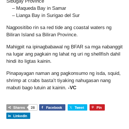
Sibugay Province
– Maqueda Bay in Samar
– Lianga Bay in Surigao del Sur
Nagpositibo rin sa red tide ang coastal waters ng
Biliran Island sa Biliran Province.
Mahigpit na ipinagbabawal ng BFAR sa mga nabanggit
na lugar ang pagkain ng lahat ng uri ng shellfish dahil
hindi ito ligtas kainin.
Pinapayagan naman ang pagkonsumo ng isda, squid,
shrimp at crabs basta’t tiyaking nahugasan nang
mabuti bago lutuin at kainin.
-VC
Shares
28
Facebook
Tweet
Pin
LinkedIn