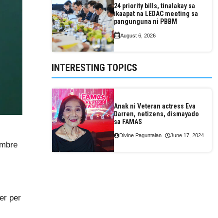
24 priority bills, tinalakay sa
ikaapat na LEDAC meeting sa
pangunguna ni PBBM
August 6, 2026
INTERESTING TOPICS
Anak ni Veteran actress Eva
Darren, netizens, dismayado
sa FAMAS
Divine Paguntalan
June 17, 2024
embre
er per