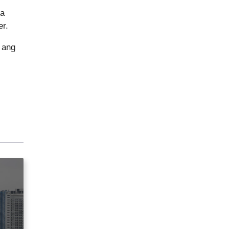
sa
er.
 ang