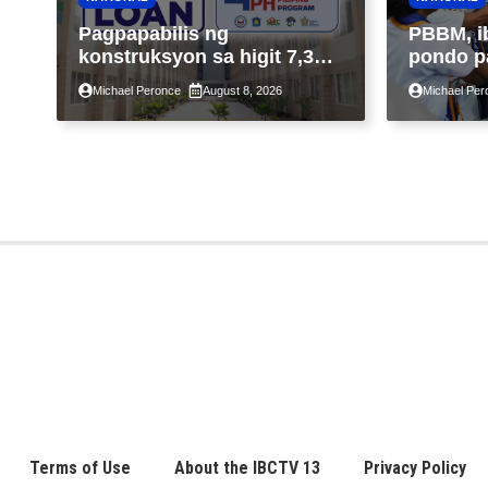
Pagpapabilis ng
PBBM, i
konstruksyon sa higit 7,300
pondo p
kabahayan sa ilalim ng
ngayong
Michael Peronce
August 8, 2026
Michael Per
Expanded 4PH, posible na
sa kasa
sa pagtutulungan ng Pag-
IBIG at P.A. Alvarez
Terms of Use
About the IBCTV 13
Privacy Policy