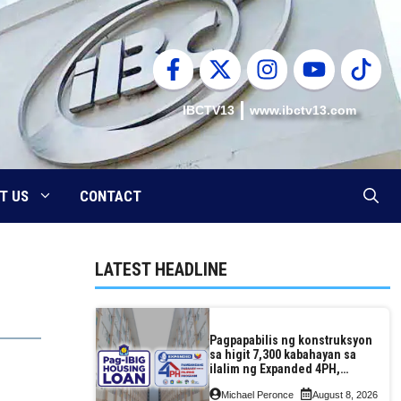
IBCTV13
www.ibctv13.com
T US
CONTACT
LATEST HEADLINE
Pagpapabilis ng konstruksyon
sa higit 7,300 kabahayan sa
ilalim ng Expanded 4PH,
posible na sa pagtutulungan
Michael Peronce
August 8, 2026
ng Pag-IBIG at P.A. Alvarez