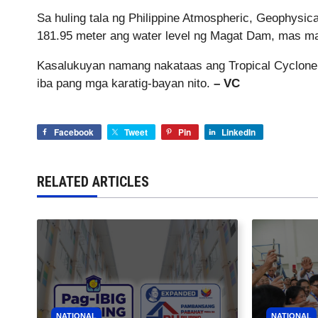
Sa huling tala ng Philippine Atmospheric, Geophysic
181.95 meter ang water level ng Magat Dam, mas mab
Kasalukuyan namang nakataas ang Tropical Cyclon
iba pang mga karatig-bayan nito.
– VC
Facebook
Tweet
Pin
LinkedIn
RELATED ARTICLES
NATIONAL
NATIONAL