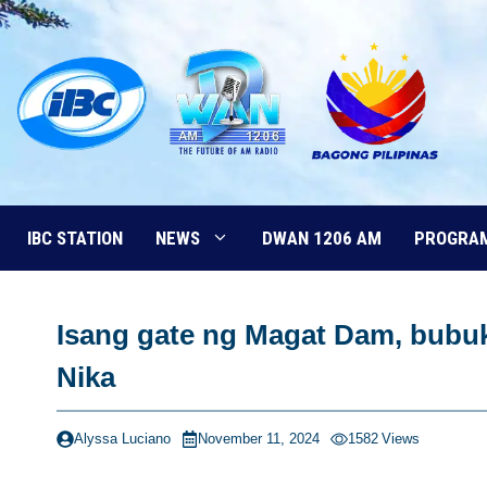
Skip
to
content
IBC STATION
NEWS
DWAN 1206 AM
PROGRA
Isang gate ng Magat Dam, bubu
Nika
Alyssa Luciano
November 11, 2024
1582
Views