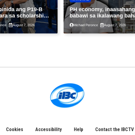
binida ang P19-B
PH economy, inaasahang
ara sa scholarship
babawi sa ikalawang bah
 taon, pinakamalaki
ng taon kasunod ng 2.3%
once
August 7, 2026
Michael Peronce
August 7, 2026
ysayan ng TESDA
GDP dulot ng Middle Eas
war, pagkaantala ng publ
construction
Cookies
Accessibility
Help
Contact the IBCTV