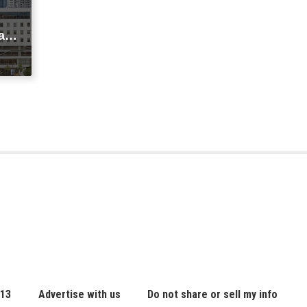
agi
t
ic
 13
Advertise with us
Do not share or sell my info