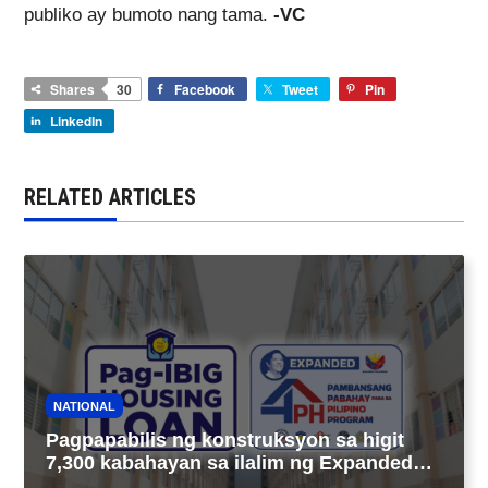
publiko ay bumoto nang tama.
-VC
Shares
30
Facebook
Tweet
Pin
LinkedIn
RELATED ARTICLES
NATIONAL
Pagpapabilis ng konstruksyon sa higit
7,300 kabahayan sa ilalim ng Expanded
4PH, posible na sa pagtutulungan ng Pag-