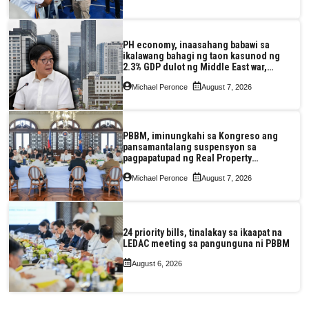
PH economy, inaasahang babawi sa
ikalawang bahagi ng taon kasunod ng
2.3% GDP dulot ng Middle East war,
pagkaantala ng public construction
Michael Peronce
August 7, 2026
PBBM, iminungkahi sa Kongreso ang
pansamantalang suspensyon sa
pagpapatupad ng Real Property
Valuation and Assessment Reform Act
Michael Peronce
August 7, 2026
24 priority bills, tinalakay sa ikaapat na
LEDAC meeting sa pangunguna ni PBBM
August 6, 2026