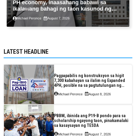
PH economy, inaasahang babawi sa
ikalawang bahagi ng taon kasunod ng
2.3% GDP dulot ng Middle East war,
Michael Peronce
August 7, 2026
pagkaantala ng public construction
LATEST HEADLINE
Pagpapabilis ng konstruksyon sa higit
7,300 kabahayan sa ilalim ng Expanded
4PH, posible na sa pagtutulungan ng
Pag-IBIG at P.A. Alvarez
Michael Peronce
August 8, 2026
PBBM, ibinida ang P19-B pondo para sa
scholarship ngayong taon, pinakamalaki
sa kasaysayan ng TESDA
Michael Peronce
August 7, 2026