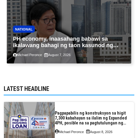
NATIONAL
PH economy, inaasahang babawi sa
ikalawang bahagi ng taon kasunod ng
2.3% GDP dulot ng Middle East war,
Michael Peronce
August 7, 2026
pagkaantala ng public construction
LATEST HEADLINE
Pagpapabilis ng konstruksyon sa higit
7,300 kabahayan sa ilalim ng Expanded
4PH, posible na sa pagtutulungan ng
Pag-IBIG at P.A. Alvarez
Michael Peronce
August 8, 2026