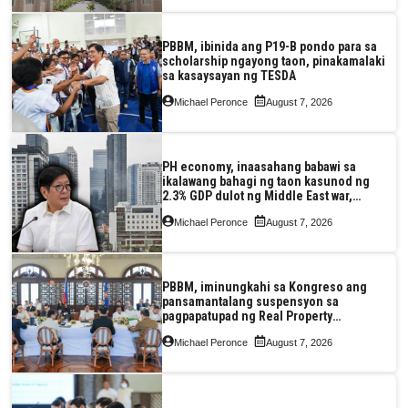
PBBM, ibinida ang P19-B pondo para sa
scholarship ngayong taon, pinakamalaki
sa kasaysayan ng TESDA
Michael Peronce
August 7, 2026
PH economy, inaasahang babawi sa
ikalawang bahagi ng taon kasunod ng
2.3% GDP dulot ng Middle East war,
pagkaantala ng public construction
Michael Peronce
August 7, 2026
PBBM, iminungkahi sa Kongreso ang
pansamantalang suspensyon sa
pagpapatupad ng Real Property
Valuation and Assessment Reform Act
Michael Peronce
August 7, 2026