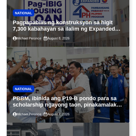
NATIONAL
Pagpapabilis ng konstruksyon sa higit
7,300 kabahayan sa ilalim ng Expanded
4PH, posible na sa pagtutulungan ng Pag-
Michael Peronce
August 8, 2026
IBIG at P.A. Alvarez
NATIONAL
PBBM, ibinida ang P19-B pondo para sa
scholarship ngayong taon, pinakamalaki
sa kasaysayan ng TESDA
Michael Peronce
August 7, 2026