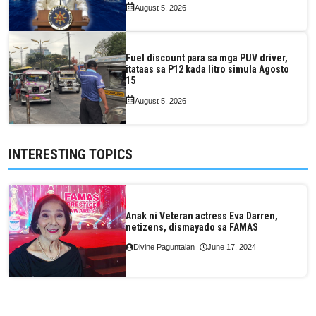
August 5, 2026
Fuel discount para sa mga PUV driver,
itataas sa P12 kada litro simula Agosto
15
August 5, 2026
INTERESTING TOPICS
Anak ni Veteran actress Eva Darren,
netizens, dismayado sa FAMAS
Divine Paguntalan
June 17, 2024