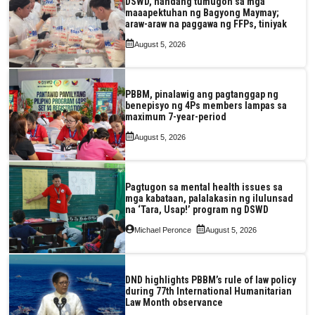
DSWD, handang tumugon sa mga
maaapektuhan ng Bagyong Maymay;
araw-araw na paggawa ng FFPs, tiniyak
August 5, 2026
PBBM, pinalawig ang pagtanggap ng
benepisyo ng 4Ps members lampas sa
maximum 7-year-period
August 5, 2026
Pagtugon sa mental health issues sa
mga kabataan, palalakasin ng ilulunsad
na ‘Tara, Usap!’ program ng DSWD
Michael Peronce
August 5, 2026
DND highlights PBBM’s rule of law policy
during 77th International Humanitarian
Law Month observance