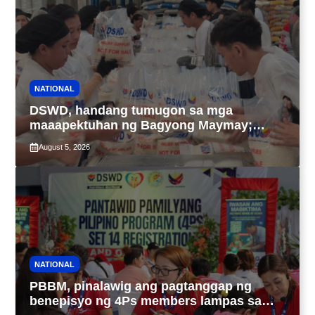
NATIONAL
DSWD, handang tumugon sa mga
maaapektuhan ng Bagyong Maymay;
araw-araw na paggawa ng FFPs, tiniyak
August 5, 2026
NATIONAL
PBBM, pinalawig ang pagtanggap ng
benepisyo ng 4Ps members lampas sa