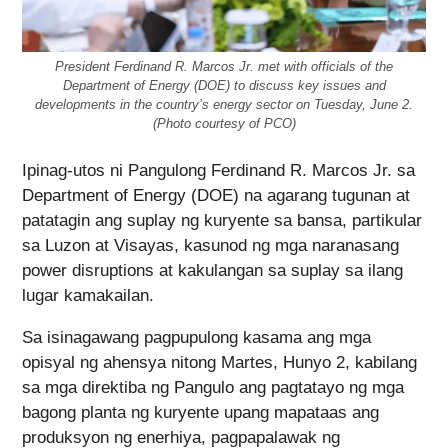
President Ferdinand R. Marcos Jr. met with officials of the
Department of Energy (DOE) to discuss key issues and
developments in the country’s energy sector on Tuesday, June 2.
(Photo courtesy of PCO)
Ipinag-utos ni Pangulong Ferdinand R. Marcos Jr. sa
Department of Energy (DOE) na agarang tugunan at
patatagin ang suplay ng kuryente sa bansa, partikular
sa Luzon at Visayas, kasunod ng mga naranasang
power disruptions at kakulangan sa suplay sa ilang
lugar kamakailan.
Sa isinagawang pagpupulong kasama ang mga
opisyal ng ahensya nitong Martes, Hunyo 2, kabilang
sa mga direktiba ng Pangulo ang pagtatayo ng mga
bagong planta ng kuryente upang mapataas ang
produksyon ng enerhiya, pagpapalawak ng