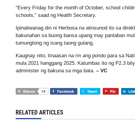
“Every Friday for the month of October, school child
schools,” saad ng Health Secretary.
Ipinaliwanag din ni Herbosa na alinsunod ito sa dire
bakunahan sa buong bansa upang may panlaban mula 
tumungtong ng isang taong gulang.
Kaugnay nito, tinaasan na rin ang pondo para sa Na
mula 2021 hanggang 2025. Katumbas ito ng P2.3 bily
administer ng bakuna sa mga bata.
– VC
Shares
14
Facebook
Tweet
Pin
Lin
RELATED ARTICLES