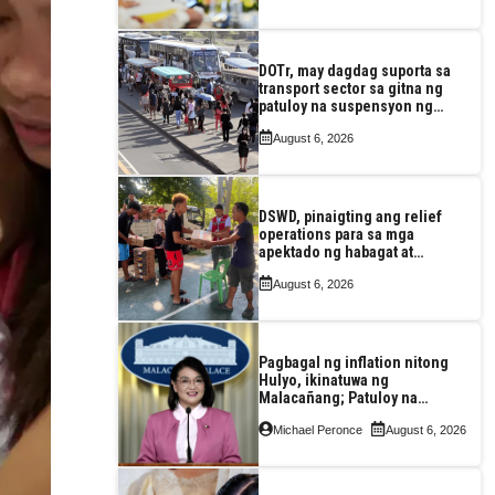
DOTr, may dagdag suporta sa
transport sector sa gitna ng
patuloy na suspensyon ng
taas-pasahe
August 6, 2026
DSWD, pinaigting ang relief
operations para sa mga
apektado ng habagat at
Bagyong Luis, Maymay
August 6, 2026
Pagbagal ng inflation nitong
Hulyo, ikinatuwa ng
Malacañang; Patuloy na
nakatutok sa banta sa
Michael Peronce
August 6, 2026
seguridad sa pagkain,
enerhiya