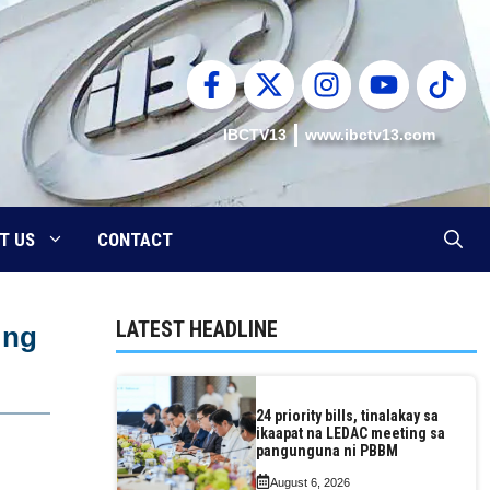
IBCTV13
www.ibctv13.com
T US
CONTACT
LATEST HEADLINE
 ng
24 priority bills, tinalakay sa
ikaapat na LEDAC meeting sa
pangunguna ni PBBM
August 6, 2026