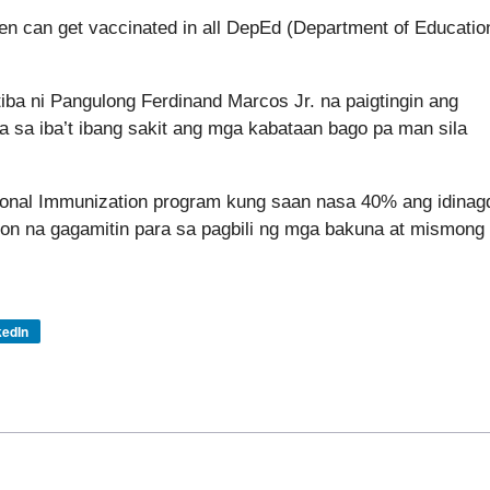
ren can get vaccinated in all DepEd (Department of Educatio
ktiba ni Pangulong Ferdinand Marcos Jr. na paigtingin ang
sa iba’t ibang sakit ang mga kabataan bago pa man sila
tional Immunization program kung saan nasa 40% ang idinag
on na gagamitin para sa pagbili ng mga bakuna at mismong
kedIn