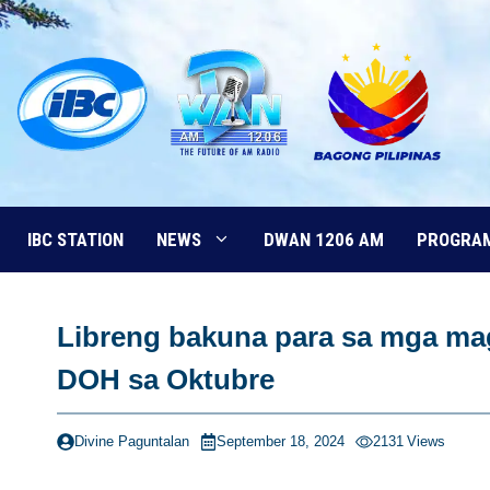
Skip
to
content
IBC STATION
NEWS
DWAN 1206 AM
PROGRA
Libreng bakuna para sa mga mag
DOH sa Oktubre
Divine Paguntalan
September 18, 2024
2131
Views