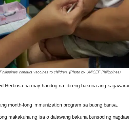
hilippines conduct vaccines to children. (Photo by UNICEF Philippines)
Ted Herbosa na may handog na libreng bakuna ang kagawara
 ang month-long immunization program sa buong bansa.
gong makakuha ng isa o dalawang bakuna bunsod ng nagdaa