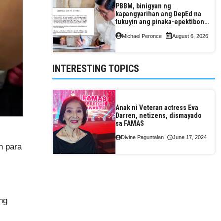
PBBM, binigyan ng
kapangyarihan ang DepEd na
tukuyin ang pinaka-epektibong
paraan ng pagtuturo sa K-12
Michael Peronce
August 6, 2026
INTERESTING TOPICS
Anak ni Veteran actress Eva
Darren, netizens, dismayado
sa FAMAS
Divine Paguntalan
June 17, 2024
n para
ng