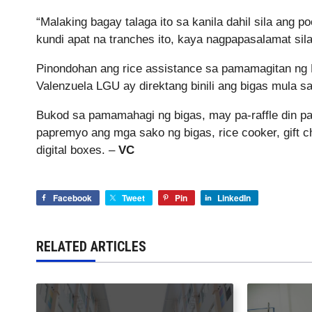
“Malaking bagay talaga ito sa kanila dahil sila ang 
kundi apat na tranches ito, kaya nagpapasalamat sila
Pinondohan ang rice assistance sa pamamagitan ng
Valenzuela LGU ay direktang binili ang bigas mula s
Bukod sa pamamahagi ng bigas, may pa-raffle din pa
papremyo ang mga sako ng bigas, rice cooker, gift c
digital boxes. –
VC
Facebook
Tweet
Pin
LinkedIn
RELATED ARTICLES