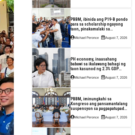
PBBM, ibinida ang P19-B pondo
para sa scholarship ngayong
taon, pinakamalaki sa
kasaysayan ng TESDA
Michael Peronce
August 7, 2026
PH economy, inaasahang
babawi sa ikalawang bahagi ng
taon kasunod ng 2.3% GDP
dulot ng Middle East war,
Michael Peronce
August 7, 2026
pagkaantala ng public
construction
PBBM, iminungkahi sa
Kongreso ang pansamantalang
suspensyon sa pagpapatupad
ng Real Property Valuation and
Michael Peronce
August 7, 2026
Assessment Reform Act