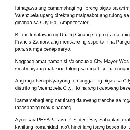
Isinagawa ang pamamahagi ng libreng bigas sa anim n
Valenzuela upang direktang maipaabot ang tulong sa
ginanap sa City Hall Amphitheater.
Bilang kinatawan ng Unang Ginang sa programa, ipin
Francis Zamora ang mensahe ng suporta nina Pangulo
para sa mga benepisaryo.
Nagpasalamat naman si Valenzuela City Mayor Wes 
sinabi niyang malaking tulong sa mga higit na nanga
Ang mga benepisyaryong tumanggap ng bigas sa City
distrito ng Valenzuela City. Ito na ang ikalawang be
Ipamamahagi ang natitirang dalawang tranche sa mg
inaasahang makikinabang.
Ayon kay PESAPakava President Boy Sabaulan, mal
kanilang komunidad lalo’t hindi lang isang beses ito