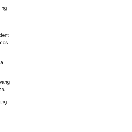
 ng
dent
rcos
na
awang
ma.
ang