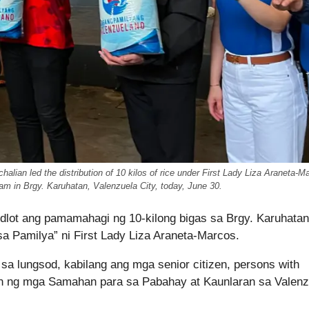
an led the distribution of 10 kilos of rice under First Lady Liza Araneta-M
m in Brgy. Karuhatan, Valenzuela City, today, June 30.
dlot ang pamamahagi ng 10-kilong bigas sa Brgy. Karuhatan
sa Pamilya” ni First Lady Liza Araneta-Marcos.
a lungsod, kabilang ang mga senior citizen, persons with
on ng mga Samahan para sa Pabahay at Kaunlaran sa Valenz