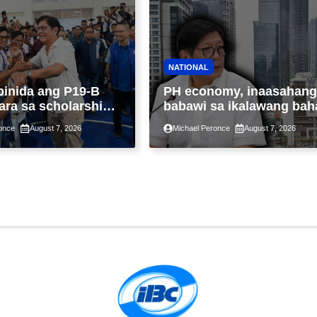
NATIONAL
binida ang P19-B
PH economy, inaasahang
ara sa scholarship
babawi sa ikalawang bah
 taon, pinakamalaki
ng taon kasunod ng 2.3%
once
August 7, 2026
Michael Peronce
August 7, 2026
ysayan ng TESDA
GDP dulot ng Middle Eas
war, pagkaantala ng publ
construction