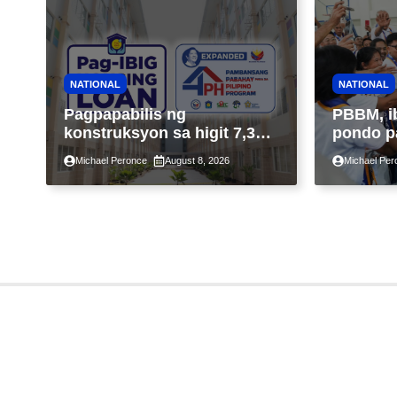
NATIONAL
NATIONAL
Pagpapabilis ng
PBBM, i
konstruksyon sa higit 7,300
pondo p
kabahayan sa ilalim ng
ngayong
Michael Peronce
August 8, 2026
Michael Per
Expanded 4PH, posible na
sa kasa
sa pagtutulungan ng Pag-
IBIG at P.A. Alvarez