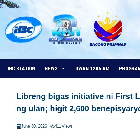
Skip
to
content
IBC STATION
NEWS
DWAN 1206 AM
PROGRA
Libreng bigas initiative ni First 
ng ulan; higit 2,600 benepisyar
June 30, 2026
411
Views