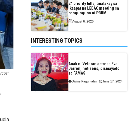
24 priority bills, tinalakay sa
ikaapat na LEDAC meeting sa
pangunguna ni PBBM
August 6, 2026
INTERESTING TOPICS
Anak ni Veteran actress Eva
Darren, netizens, dismayado
sa FAMAS
arcos’
Divine Paguntalan
June 17, 2024
,
uela