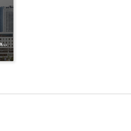
agi
t
ic