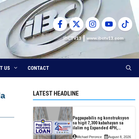
IBCTV13
www.ibctv13.com
T US
CONTACT
LATEST HEADLINE
la
Pagpapabilis ng konstruksyon
sa higit 7,300 kabahayan sa
ilalim ng Expanded 4PH,
posible na sa pagtutulungan
Michael Peronce
August 8, 2026
ng Pag-IBIG at P.A. Alvarez