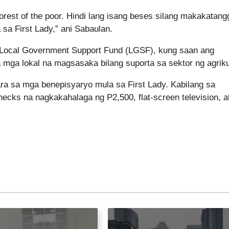
poorest of the poor. Hindi lang isang beses silang makakatan
 sa First Lady,” ani Sabaulan.
 Local Government Support Fund (LGSF), kung saan ang
a mga lokal na magsasaka bilang suporta sa sektor ng agriku
ra sa mga benepisyaryo mula sa First Lady. Kabilang sa
hecks na nagkakahalaga ng P2,500, flat-screen television, a