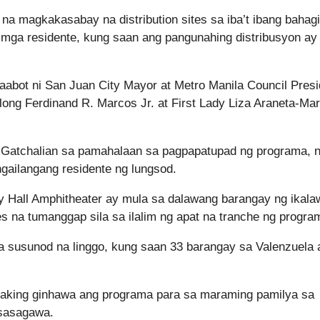
a magkakasabay na distribution sites sa iba’t ibang bahagi
 mga residente, kung saan ang pangunahing distribusyon ay
aabot ni San Juan City Mayor at Metro Manila Council Presi
ng Ferdinand R. Marcos Jr. at First Lady Liza Araneta-Ma
Gatchalian sa pamahalaan sa pagpapatupad ng programa, 
ngailangang residente ng lungsod.
 Hall Amphitheater ay mula sa dalawang barangay ng ikal
ses na tumanggap sila sa ilalim ng apat na tranche ng progra
a susunod na linggo, kung saan 33 barangay sa Valenzuela 
aking ginhawa ang programa para sa maraming pamilya sa
 isasagawa.