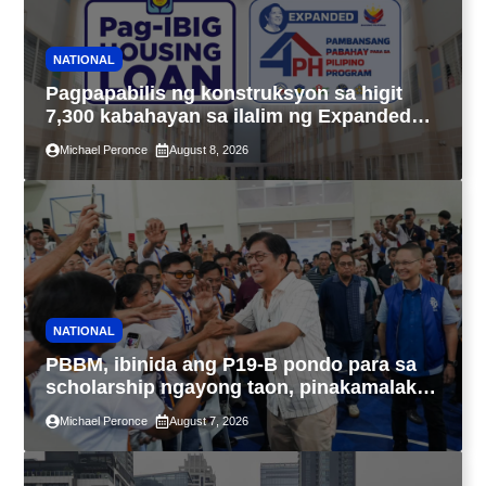
NATIONAL
Pagpapabilis ng konstruksyon sa higit
7,300 kabahayan sa ilalim ng Expanded
4PH, posible na sa pagtutulungan ng Pag-
Michael Peronce
August 8, 2026
IBIG at P.A. Alvarez
NATIONAL
PBBM, ibinida ang P19-B pondo para sa
scholarship ngayong taon, pinakamalaki
sa kasaysayan ng TESDA
Michael Peronce
August 7, 2026