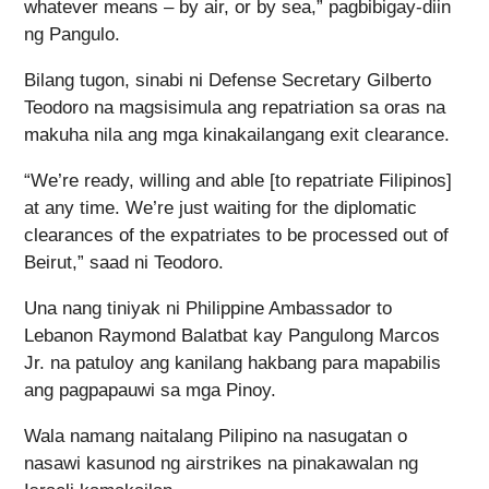
whatever means – by air, or by sea,” pagbibigay-diin
ng Pangulo.
Bilang tugon, sinabi ni Defense Secretary Gilberto
Teodoro na magsisimula ang repatriation sa oras na
makuha nila ang mga kinakailangang exit clearance.
“We’re ready, willing and able [to repatriate Filipinos]
at any time. We’re just waiting for the diplomatic
clearances of the expatriates to be processed out of
Beirut,” saad ni Teodoro.
Una nang tiniyak ni Philippine Ambassador to
Lebanon Raymond Balatbat kay Pangulong Marcos
Jr. na patuloy ang kanilang hakbang para mapabilis
ang pagpapauwi sa mga Pinoy.
Wala namang naitalang Pilipino na nasugatan o
nasawi kasunod ng airstrikes na pinakawalan ng