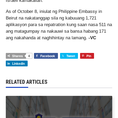
Israeli kamakailan.
As of October 8, iniulat ng Philippine Embassy in
Beirut na nakatanggap sila ng kabuuang 1,721
aplikasyon para sa repatration kung saan nasa 511 na
ang matagumpay na nakauwi sa bansa habang 171
ang nakahanda at naghihintay na lamang.
-VC
Shares
4
Facebook
Tweet
Pin
LinkedIn
RELATED ARTICLES