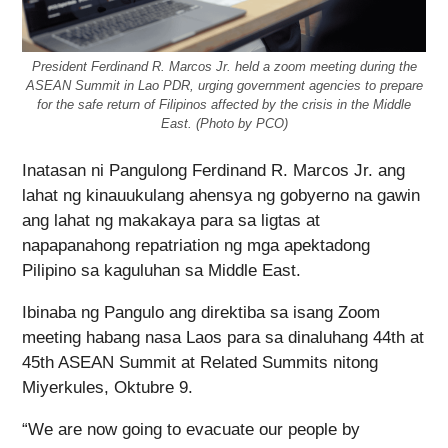
President Ferdinand R. Marcos Jr. held a zoom meeting during the
ASEAN Summit in Lao PDR, urging government agencies to prepare
for the safe return of Filipinos affected by the crisis in the Middle
East. (Photo by PCO)
Inatasan ni Pangulong Ferdinand R. Marcos Jr. ang
lahat ng kinauukulang ahensya ng gobyerno na gawin
ang lahat ng makakaya para sa ligtas at
napapanahong repatriation ng mga apektadong
Pilipino sa kaguluhan sa Middle East.
Ibinaba ng Pangulo ang direktiba sa isang Zoom
meeting habang nasa Laos para sa dinaluhang 44th at
45th ASEAN Summit at Related Summits nitong
Miyerkules, Oktubre 9.
“We are now going to evacuate our people by