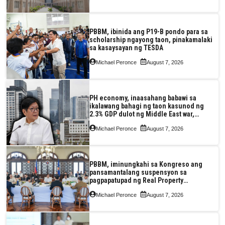
PBBM, ibinida ang P19-B pondo para sa
scholarship ngayong taon, pinakamalaki
sa kasaysayan ng TESDA
Michael Peronce
August 7, 2026
PH economy, inaasahang babawi sa
ikalawang bahagi ng taon kasunod ng
2.3% GDP dulot ng Middle East war,
pagkaantala ng public construction
Michael Peronce
August 7, 2026
PBBM, iminungkahi sa Kongreso ang
pansamantalang suspensyon sa
pagpapatupad ng Real Property
Valuation and Assessment Reform Act
Michael Peronce
August 7, 2026