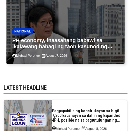
NATIONAL
PH economy, inaasahang babawi sa
ikalawang bahagi ng taon kasunod ng
2.3% GDP dulot ng Middle East war,
Michael Peronce
August 7, 2026
pagkaantala ng public construction
LATEST HEADLINE
Pagpapabilis ng konstruksyon sa higit
7,300 kabahayan sa ilalim ng Expanded
4PH, posible na sa pagtutulungan ng
Pag-IBIG at P.A. Alvarez
Michael Peronce
August 8, 2026