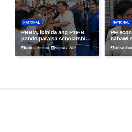
NATIONAL
NATIONAL
PBBM, ibinida ang P19-B
PH econ
pondo para sa scholarship
babawi 
ngayong taon, pinakamalaki
ng taon
Michael Peronce
August 7, 2026
Michael Per
sa kasaysayan ng TESDA
GDP dul
war, pag
construc