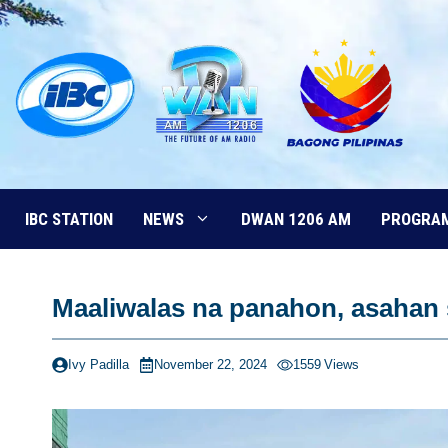
Skip
to
content
IBC STATION
NEWS
DWAN 1206 AM
PROGRA
Maaliwalas na panahon, asaha
Ivy Padilla
November 22, 2024
1559
Views