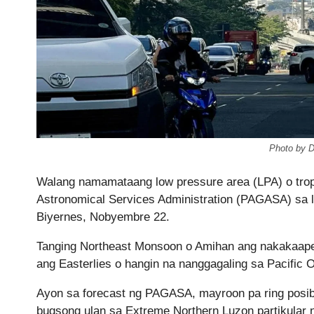
Photo by D
Walang namamataang low pressure area (LPA) o tropi
Astronomical Services Administration (PAGASA) sa lo
Biyernes, Nobyembre 22.
Tanging Northeast Monsoon o Amihan ang nakakaapek
ang Easterlies o hangin na nanggagaling sa Pacific 
Ayon sa forecast ng PAGASA, mayroon pa ring posib
bugsong ulan sa Extreme Northern Luzon partikular 