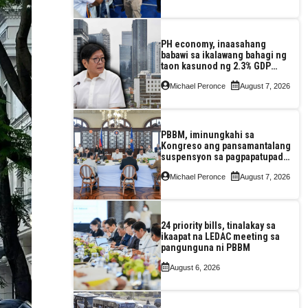
PH economy, inaasahang
babawi sa ikalawang bahagi ng
taon kasunod ng 2.3% GDP
dulot ng Middle East war,
Michael Peronce
August 7, 2026
pagkaantala ng public
construction
PBBM, iminungkahi sa
Kongreso ang pansamantalang
suspensyon sa pagpapatupad
ng Real Property Valuation and
Michael Peronce
August 7, 2026
Assessment Reform Act
24 priority bills, tinalakay sa
ikaapat na LEDAC meeting sa
pangunguna ni PBBM
August 6, 2026