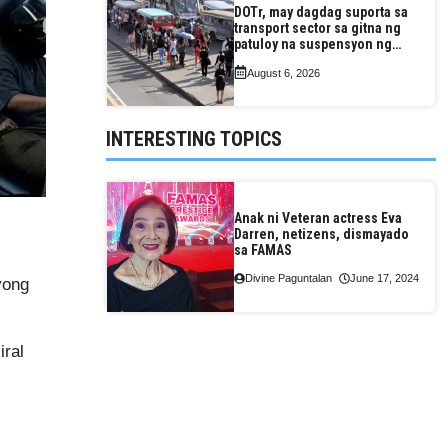
DOTr, may dagdag suporta sa
transport sector sa gitna ng
patuloy na suspensyon ng
taas-pasahe
August 6, 2026
INTERESTING TOPICS
Anak ni Veteran actress Eva
Darren, netizens, dismayado
sa FAMAS
Divine Paguntalan
June 17, 2024
yong
ral