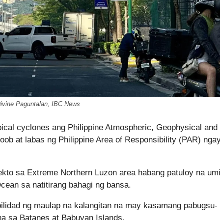
ivine Paguntalan, IBC News
cal cyclones ang Philippine Atmospheric, Geophysical and
ob at labas ng Philippine Area of Responsibility (PAR) nga
to sa Extreme Northern Luzon area habang patuloy na umii
Ocean sa natitirang bahagi ng bansa.
ilidad ng maulap na kalangitan na may kasamang pabugsu-
na sa Batanes at Babuyan Islands.