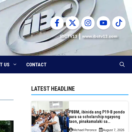
IBCTV13
www.ibctv13.com
T US
CONTACT
LATEST HEADLINE
PBBM, ibinida ang P19-B pondo
para sa scholarship ngayong
taon, pinakamalaki sa
kasaysayan ng TESDA
Michael Peronce
August 7, 2026