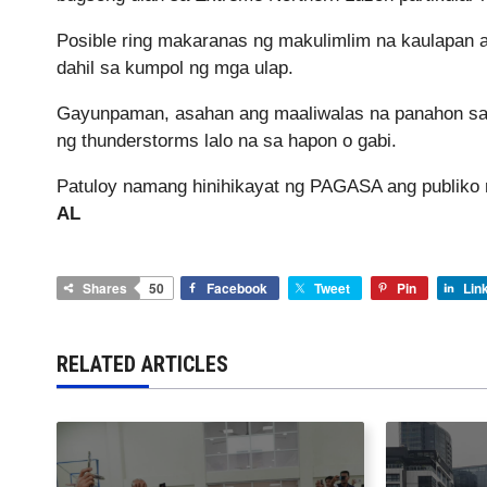
Posible ring makaranas ng makulimlim na kaulapan a
dahil sa kumpol ng mga ulap.
Gayunpaman, asahan ang maaliwalas na panahon sa b
ng thunderstorms lalo na sa hapon o gabi.
Patuloy namang hinihikayat ng PAGASA ang publiko 
AL
Shares
50
Facebook
Tweet
Pin
Lin
RELATED ARTICLES