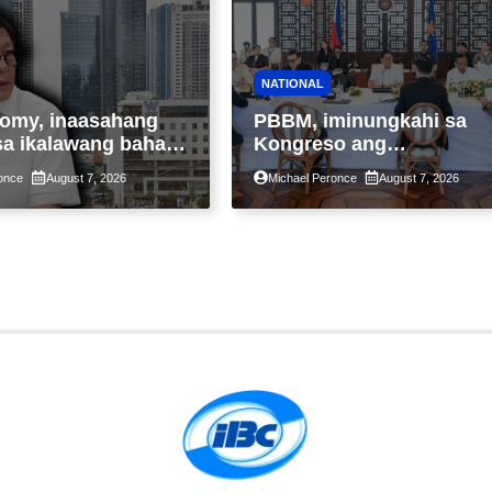
NATIONAL
omy, inaasahang
PBBM, iminungkahi sa
sa ikalawang bahagi
Kongreso ang
 kasunod ng 2.3%
pansamantalang
once
August 7, 2026
Michael Peronce
August 7, 2026
ot ng Middle East
suspensyon sa
kaantala ng public
pagpapatupad ng Real
tion
Property Valuation and
Assessment Reform Act