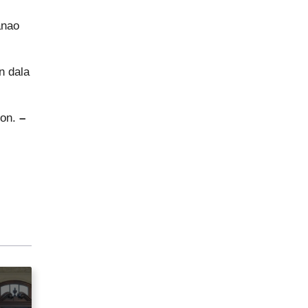
anao
n dala
hon.
–