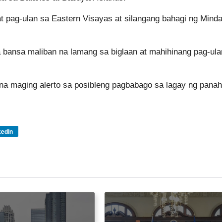
t pag-ulan sa Eastern Visayas at silangang bahagi ng Mind
ansa maliban na lamang sa biglaan at mahihinang pag-ula
na maging alerto sa posibleng pagbabago sa lagay ng pana
kedIn