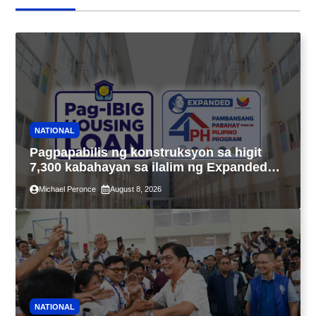
NATIONAL
Pagpapabilis ng konstruksyon sa higit
7,300 kabahayan sa ilalim ng Expanded
4PH, posible na sa pagtutulungan ng Pag-
Michael Peronce
August 8, 2026
IBIG at P.A. Alvarez
NATIONAL