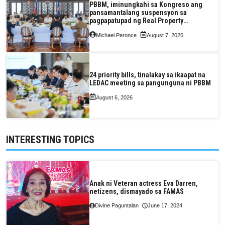
PBBM, iminungkahi sa Kongreso ang
pansamantalang suspensyon sa
pagpapatupad ng Real Property
Valuation and Assessment Reform Act
Michael Peronce
August 7, 2026
24 priority bills, tinalakay sa ikaapat na
LEDAC meeting sa pangunguna ni PBBM
August 6, 2026
INTERESTING TOPICS
Anak ni Veteran actress Eva Darren,
netizens, dismayado sa FAMAS
Divine Paguntalan
June 17, 2024