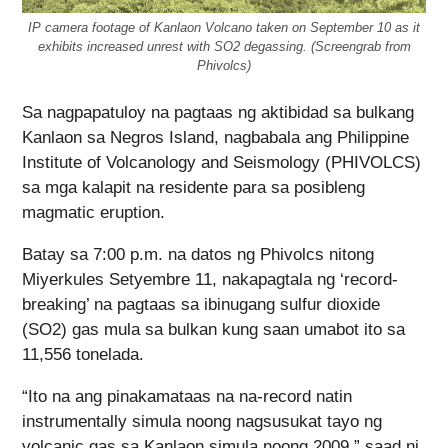
IP camera footage of Kanlaon Volcano taken on September 10 as it
exhibits increased unrest with SO2 degassing. (Screengrab from
Phivolcs)
Sa nagpapatuloy na pagtaas ng aktibidad sa bulkang
Kanlaon sa Negros Island, nagbabala ang Philippine
Institute of Volcanology and Seismology (PHIVOLCS)
sa mga kalapit na residente para sa posibleng
magmatic eruption.
Batay sa 7:00 p.m. na datos ng Phivolcs nitong
Miyerkules Setyembre 11, nakapagtala ng ‘record-
breaking’ na pagtaas sa ibinugang sulfur dioxide
(SO2) gas mula sa bulkan kung saan umabot ito sa
11,556 tonelada.
“Ito na ang pinakamataas na na-record natin
instrumentally simula noong nagsusukat tayo ng
volcanic gas sa Kanlaon simula noong 2009,” saad ni