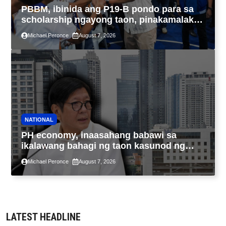
PBBM, ibinida ang P19-B pondo para sa
scholarship ngayong taon, pinakamalaki
sa kasaysayan ng TESDA
Michael Peronce
August 7, 2026
NATIONAL
PH economy, inaasahang babawi sa
ikalawang bahagi ng taon kasunod ng
2.3% GDP dulot ng Middle East war,
Michael Peronce
August 7, 2026
pagkaantala ng public construction
LATEST HEADLINE