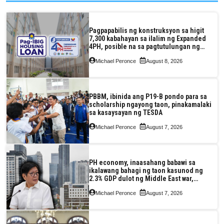
Pagpapabilis ng konstruksyon sa higit
7,300 kabahayan sa ilalim ng Expanded
4PH, posible na sa pagtutulungan ng
Pag-IBIG at P.A. Alvarez
Michael Peronce
August 8, 2026
PBBM, ibinida ang P19-B pondo para sa
scholarship ngayong taon, pinakamalaki
sa kasaysayan ng TESDA
Michael Peronce
August 7, 2026
PH economy, inaasahang babawi sa
ikalawang bahagi ng taon kasunod ng
2.3% GDP dulot ng Middle East war,
pagkaantala ng public construction
Michael Peronce
August 7, 2026