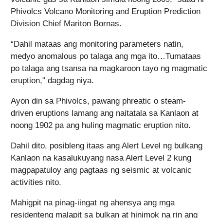
Phivolcs Volcano Monitoring and Eruption Prediction
Division Chief Mariton Bornas.
“Dahil mataas ang monitoring parameters natin,
medyo anomalous po talaga ang mga ito…Tumataas
po talaga ang tsansa na magkaroon tayo ng magmatic
eruption,” dagdag niya.
Ayon din sa Phivolcs, pawang phreatic o steam-
driven eruptions lamang ang naitatala sa Kanlaon at
noong 1902 pa ang huling magmatic eruption nito.
Dahil dito, posibleng itaas ang Alert Level ng bulkang
Kanlaon na kasalukuyang nasa Alert Level 2 kung
magpapatuloy ang pagtaas ng seismic at volcanic
activities nito.
Mahigpit na pinag-iingat ng ahensya ang mga
residenteng malapit sa bulkan at hinimok na rin ang