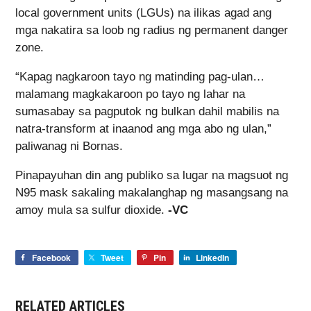
local government units (LGUs) na ilikas agad ang
mga nakatira sa loob ng radius ng permanent danger
zone.
“Kapag nagkaroon tayo ng matinding pag-ulan…
malamang magkakaroon po tayo ng lahar na
sumasabay sa pagputok ng bulkan dahil mabilis na
natra-transform at inaanod ang mga abo ng ulan,”
paliwanag ni Bornas.
Pinapayuhan din ang publiko sa lugar na magsuot ng
N95 mask sakaling makalanghap ng masangsang na
amoy mula sa sulfur dioxide.
-VC
Facebook
Tweet
Pin
LinkedIn
RELATED ARTICLES