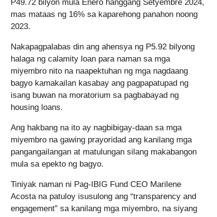
P49.72 bilyon mula Enero hanggang Setyembre 2024,
mas mataas ng 16% sa kaparehong panahon noong
2023.
Nakapagpalabas din ang ahensya ng P5.92 bilyong
halaga ng calamity loan para naman sa mga
miyembro nito na naapektuhan ng mga nagdaang
bagyo kamakailan kasabay ang pagpapatupad ng
isang buwan na moratorium sa pagbabayad ng
housing loans.
Ang hakbang na ito ay nagbibigay-daan sa mga
miyembro na gawing prayoridad ang kanilang mga
pangangailangan at matulungan silang makabangon
mula sa epekto ng bagyo.
Tiniyak naman ni Pag-IBIG Fund CEO Marilene
Acosta na patuloy isusulong ang “transparency and
engagement” sa kanilang mga miyembro, na siyang