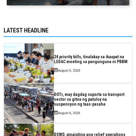
LATEST HEADLINE
24 priority bills, tinalakay sa ikaapat na
LEDAC meeting sa pangunguna ni PBBM
August 6, 2026
DOTr, may dagdag suporta sa transport
sector sa gitna ng patuloy na
suspensyon ng taas-pasahe
August 6, 2026
DSWD, pinaigting ang relief operations