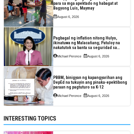
para sa mga apektado ng habagat at
Bagyong Luis, Maymay
August 6, 2026
Pagbagal ng inflation nitong Hulyo,
ikinatuwa ng Malacañang; Patuloy na
nakatutok sa banta sa seguridad sa
pagkain, enerhiya
Michael Peronce
August 6, 2026
PBBM, binigyan ng kapangyarihan ang
DepEd na tukuyin ang pinaka-epektibong
paraan ng pagtuturo sa K-12
Michael Peronce
August 6, 2026
INTERESTING TOPICS