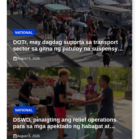
NATIONAL
DOTr, may dagdag suporta sa transport
sector sa gitna ng patuloy na suspensyon
ng taas-pasahe
August 6, 2026
NATIONAL
DSWD, pinaigting ang relief operations
para sa mga apektado ng habagat at
Bagyong Luis, Maymay
August 6, 2026