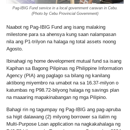
Pag-IBIG Fund service in a local government caravan in Cebu.
(Photo by Cebu Provincial Government)
Naabot ng Pag-IBIG Fund ang isang malaking
milestone para sa ahensya kung saan nalampasan
nila ang P1-trilyon na halaga ng total assets noong
Agosto.
Ibinahagi ng home development mutual fund sa isang
Kapihan sa Bagong Pilipinas ng Philippine Information
Agency (PIA) ang paglago sa bilang ng kanilang
aktibong miyembro na umabot na sa 16.37-milyon o
katumbas ng P98.72-bilyong halaga ng savings plan
na maaaring mapakinabangan ng mga Pilipino.
Bahagi rin ng tagumpay ng Pag-IBIG ang pag-apruba
sa higit dalawang (2) milyong borrower sa ilalim ng
Multi-Purpose Loan application na nagkakahalaga ng