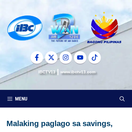
Skip
to
content
IBCTV13
www.ibctv13.com
MENU
Malaking paglago sa savings,