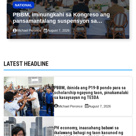
NATIONAL
PBBM, iminungkahi sa Kongreso ang
pansamantalang suspensyon sa
pagpapatupad ng Real Property Valuation
Michael Peronce
August 7, 2026
and Assessment Reform Act
LATEST HEADLINE
PBBM, ibinida ang P19-B pondo para sa
scholarship ngayong taon, pinakamalaki
sa kasaysayan ng TESDA
Michael Peronce
August 7, 2026
PH economy, inaasahang babawi sa
ikalawang bahagi ng taon kasunod ng