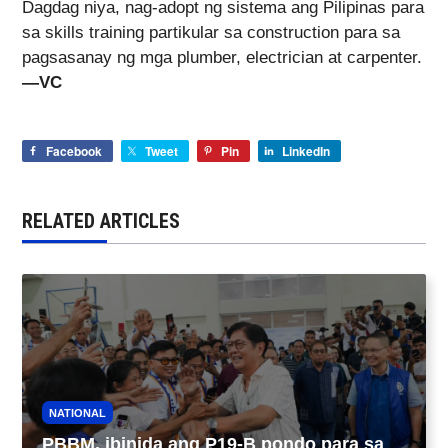
Dagdag niya, nag-adopt ng sistema ang Pilipinas para
sa skills training partikular sa construction para sa
pagsasanay ng mga plumber, electrician at carpenter.
—VC
Facebook
Tweet
Pin
LinkedIn
RELATED ARTICLES
NATIONAL
PBBM, ibinida ang P19-B pondo para sa