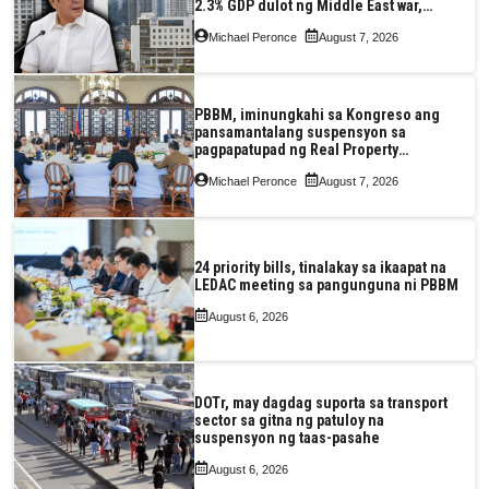
2.3% GDP dulot ng Middle East war,
pagkaantala ng public construction
Michael Peronce
August 7, 2026
PBBM, iminungkahi sa Kongreso ang
pansamantalang suspensyon sa
pagpapatupad ng Real Property
Valuation and Assessment Reform Act
Michael Peronce
August 7, 2026
24 priority bills, tinalakay sa ikaapat na
LEDAC meeting sa pangunguna ni PBBM
August 6, 2026
DOTr, may dagdag suporta sa transport
sector sa gitna ng patuloy na
suspensyon ng taas-pasahe
August 6, 2026