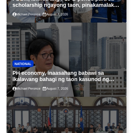
scholarship ngayong taon, pinakamalaki
sa kasaysayan ng TESDA
Michael Peronce
August 7, 2026
NATIONAL
PH economy, inaasahang babawi sa
ikalawang bahagi ng taon kasunod ng
2.3% GDP dulot ng Middle East war,
Michael Peronce
August 7, 2026
pagkaantala ng public construction