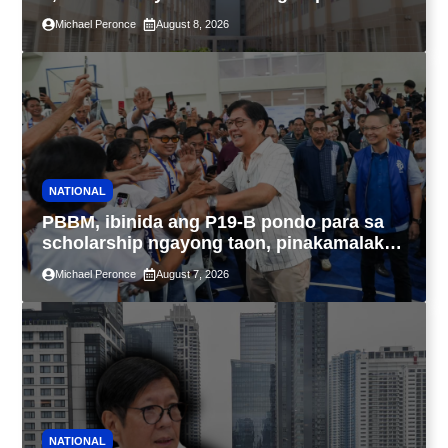
4PH, posible na sa pagtutulungan ng Pag-
Michael Peronce
August 8, 2026
IBIG at P.A. Alvarez
NATIONAL
PBBM, ibinida ang P19-B pondo para sa
scholarship ngayong taon, pinakamalaki
sa kasaysayan ng TESDA
Michael Peronce
August 7, 2026
NATIONAL