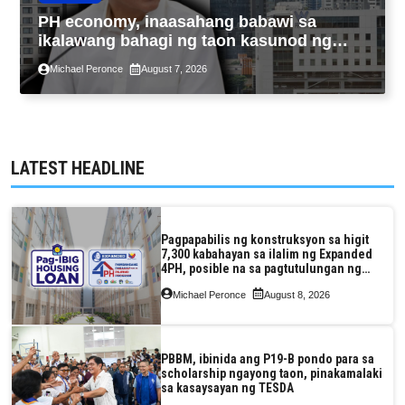
PH economy, inaasahang babawi sa
ikalawang bahagi ng taon kasunod ng
2.3% GDP dulot ng Middle East war,
Michael Peronce
August 7, 2026
pagkaantala ng public construction
LATEST HEADLINE
Pagpapabilis ng konstruksyon sa higit
7,300 kabahayan sa ilalim ng Expanded
4PH, posible na sa pagtutulungan ng
Pag-IBIG at P.A. Alvarez
Michael Peronce
August 8, 2026
PBBM, ibinida ang P19-B pondo para sa
scholarship ngayong taon, pinakamalaki
sa kasaysayan ng TESDA