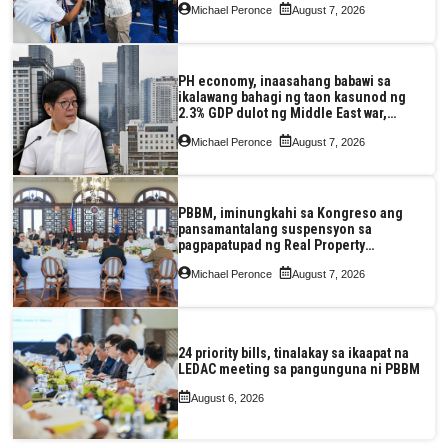
Michael Peronce
August 7, 2026
PH economy, inaasahang babawi sa
ikalawang bahagi ng taon kasunod ng
2.3% GDP dulot ng Middle East war,
pagkaantala ng public construction
Michael Peronce
August 7, 2026
PBBM, iminungkahi sa Kongreso ang
pansamantalang suspensyon sa
pagpapatupad ng Real Property
Valuation and Assessment Reform Act
Michael Peronce
August 7, 2026
24 priority bills, tinalakay sa ikaapat na
LEDAC meeting sa pangunguna ni PBBM
August 6, 2026