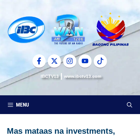
Skip
to
content
IBCTV13
www.ibctv13.com
MENU
Mas mataas na investments,