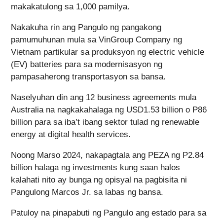
makakatulong sa 1,000 pamilya.
Nakakuha rin ang Pangulo ng pangakong
pamumuhunan mula sa VinGroup Company ng
Vietnam partikular sa produksyon ng electric vehicle
(EV) batteries para sa modernisasyon ng
pampasaherong transportasyon sa bansa.
Naselyuhan din ang 12 business agreements mula
Australia na nagkakahalaga ng USD1.53 billion o P86
billion para sa iba’t ibang sektor tulad ng renewable
energy at digital health services.
Noong Marso 2024, nakapagtala ang PEZA ng P2.84
billion halaga ng investments kung saan halos
kalahati nito ay bunga ng opisyal na pagbisita ni
Pangulong Marcos Jr. sa labas ng bansa.
Patuloy na pinapabuti ng Pangulo ang estado para sa