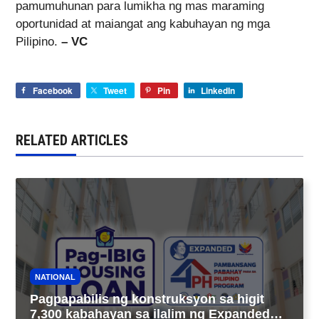
pamumuhunan para lumikha ng mas maraming
oportunidad at maiangat ang kabuhayan ng mga
Pilipino.
– VC
Facebook
Tweet
Pin
LinkedIn
RELATED ARTICLES
NATIONAL
Pagpapabilis ng konstruksyon sa higit
7,300 kabahayan sa ilalim ng Expanded