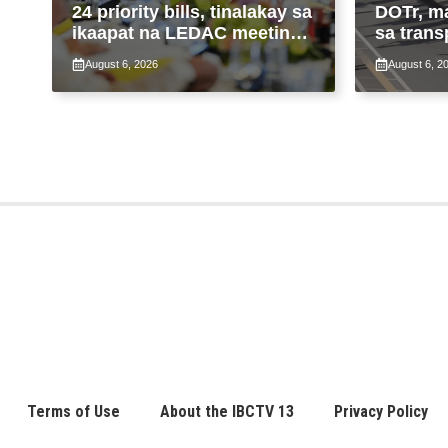
24 priority bills, tinalakay sa
DOTr, m
ikaapat na LEDAC meeting
sa trans
sa pangunguna ni PBBM
ng patu
August 6, 2026
August 6, 2
ng taas
Terms of Use
About the IBCTV 13
Privacy Policy