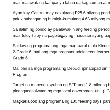
mas malawak na kampanya laban sa kagutuman at mal
Ayon kay Castro, may nakalaang P25.6 bilyong pond
pakikinabangan ng humigit-kumulang 4.63 milyong m
Sa ilalim ng pondo ay palalawakin ang feeding per
mas tuloy-tuloy na pagbibigay ng masustansyang pa
Saklaw ng programa ang mga mag-aaral mula Kinder
2-Grade 6, pati ang mga pregnant adolescent learner
Grade 6.
Maliban sa mga programa ng DepEd, ipinatupad di
Program.
Target na mabenepisyuhan ng SFP ang 1.8 milyong b
pinangangasiwaan ng mga local government unit (LG
Magkakaloob ang programa ng 180 feeding days para