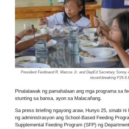
President Ferdinand R. Marcos Jr. and DepEd Secretary Sonny 
record-breaking P25.6 b
Pinalalawak ng pamahalaan ang mga programa sa fee
stunting sa bansa, ayon sa Malacañang.
Sa press briefing ngayong araw, Hunyo 25, sinabi ni 
ng administrasyon ang School-Based Feeding Progr
Supplemental Feeding Program (SFP) ng Department