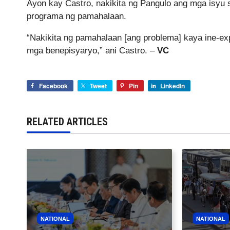
Ayon kay Castro, nakikita ng Pangulo ang mga isyu s
programa ng pamahalaan.
“Nakikita ng pamahalaan [ang problema] kaya ine-
mga benepisyaryo,” ani Castro. –
VC
Facebook
Tweet
Pin
LinkedIn
RELATED ARTICLES
NATIONAL
NATIONAL