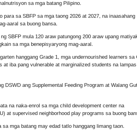
nutrisyon sa mga batang Pilipino.
o para sa SBFP sa mga taong 2026 at 2027, na inaasahang
ag-aaral sa buong bansa.
iod ng SBFP mula 120 araw patungong 200 araw upang matiya
gkain sa mga benepisyaryong mag-aaral.
garten hanggang Grade 1, mga undernourished learners sa
s at iba pang vulnerable at marginalized students na lampas
n ng DSWD ang Supplemental Feeding Program at Walang G
ata na naka-enrol sa mga child development center na
U) at supervised neighborhood play programs sa buong ban
 sa mga batang may edad tatlo hanggang limang taon.