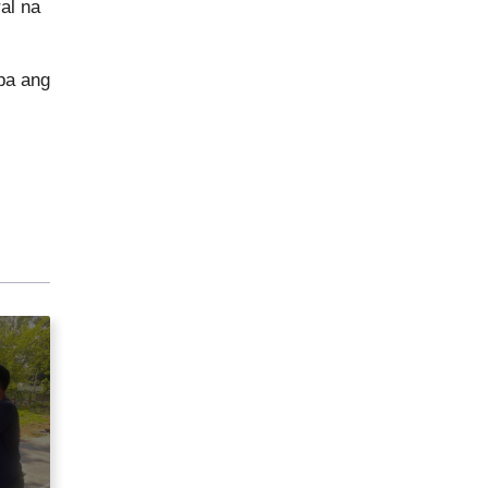
al na
pa ang