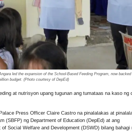
Angara led the expansion of the School-Based Feeding Program, now backed
illion budget. (Photo courtesy of DepEd)
ding at nutrisyon upang tugunan ang tumataas na kaso ng c
Palace Press Officer Claire Castro na pinalalakas at pinala
am (SBFP) ng Department of Education (DepEd) at ang
 of Social Welfare and Development (DSWD) bilang bahagi 