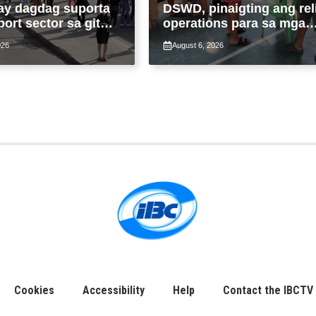
ay dagdag suporta
DSWD, pinaigting ang rel
port sector sa gitna
operations para sa mga
loy na suspensyon
apektado ng habagat at
026
August 6, 2026
-pasahe
Bagyong Luis, Maymay
Cookies
Accessibility
Help
Contact the IBCTV