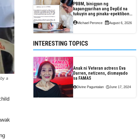
PBBM, binigyan ng
kapangyarihan ang DepEd na
tukuyin ang pinaka-epektibong
paraan ng pagtuturo sa K-12
Michael Peronce
August 6, 2026
INTERESTING TOPICS
Anak ni Veteran actress Eva
Darren, netizens, dismayado
sa FAMAS
 by a
Divine Paguntalan
June 17, 2024
hild
lawak
ng