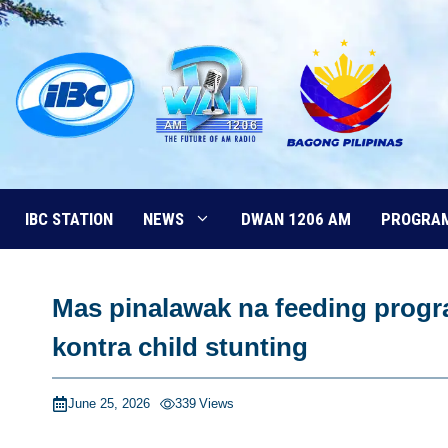
Skip
to
content
IBC STATION
NEWS
DWAN 1206 AM
PROGRA
Mas pinalawak na feeding progr
kontra child stunting
June 25, 2026
339
Views