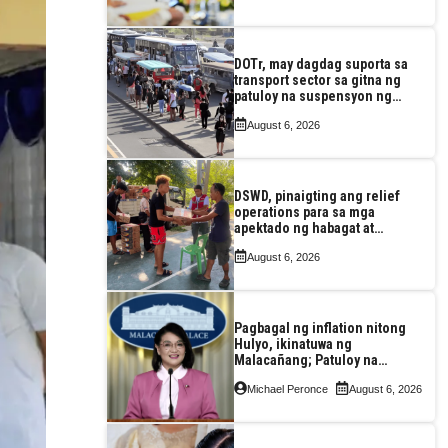
DOTr, may dagdag suporta sa
transport sector sa gitna ng
patuloy na suspensyon ng
taas-pasahe
August 6, 2026
DSWD, pinaigting ang relief
operations para sa mga
apektado ng habagat at
Bagyong Luis, Maymay
August 6, 2026
Pagbagal ng inflation nitong
Hulyo, ikinatuwa ng
Malacañang; Patuloy na
nakatutok sa banta sa
Michael Peronce
August 6, 2026
seguridad sa pagkain,
enerhiya