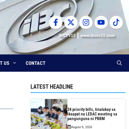
IBCTV13
www.ibctv13.com
T US
CONTACT
LATEST HEADLINE
24 priority bills, tinalakay sa
ikaapat na LEDAC meeting sa
pangunguna ni PBBM
August 6, 2026