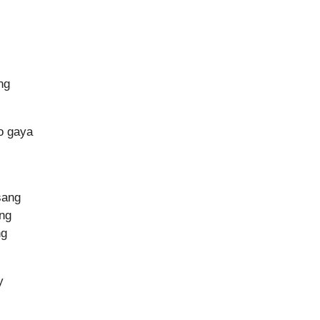
ng
o gaya
sang
ng
ng
y