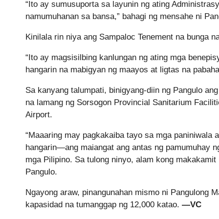
“Ito ay sumusuporta sa layunin ng ating Administra
namumuhanan sa bansa,” bahagi ng mensahe ni Pan
Kinilala rin niya ang Sampaloc Tenement na bunga n
“Ito ay magsisilbing kanlungan ng ating mga benep
hangarin na mabigyan ng maayos at ligtas na pabah
Sa kanyang talumpati, binigyang-diin ng Pangulo a
na lamang ng Sorsogon Provincial Sanitarium Facil
Airport.
“Maaaring may pagkakaiba tayo sa mga paniniwala at
hangarin—ang maiangat ang antas ng pamumuhay ng 
mga Pilipino. Sa tulong ninyo, alam kong makakamit 
Pangulo.
Ngayong araw, pinangunahan mismo ni Pangulong Ma
kapasidad na tumanggap ng 12,000 katao.
—VC