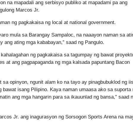
syon na mapadali ang serbisyo publiko at mapadami pa ang
gulong Marcos Jr.
aman ng pagkakaisa ng local at national government.
isyaro mula sa Barangay Sampaloc, na naaayon naman sa ati
ay ang ating mga kababayan,” saad ng Pangulo.
ng kahalagahan ng pagkakaisa sa tagumpay ng bawat proyekt
ities at ang pagpapaganda ng mga kalsada papuntang Bacon
 sa opinyon, ngunit alam ko na tayo ay pinagbubuklod ng ii
bawat isang Pilipino. Kaya naman umaasa ako sa suporta 
natin ang mga hangarin para sa ikauunlad ng bansa,” saad 
rcos Jr. ang inagurasyon ng Sorsogon Sports Arena na ma