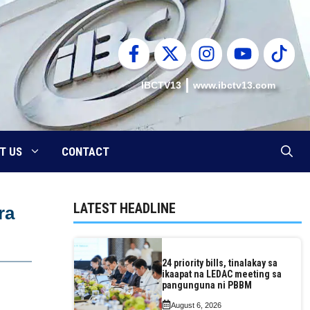
IBCTV13
www.ibctv13.com
T US
CONTACT
LATEST HEADLINE
ra
24 priority bills, tinalakay sa
ikaapat na LEDAC meeting sa
pangunguna ni PBBM
August 6, 2026