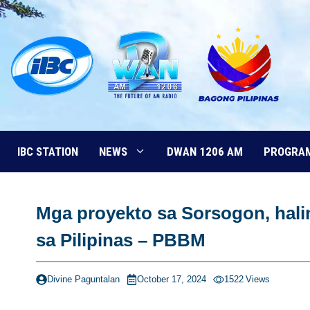
Skip
to
content
IBC STATION
NEWS
DWAN 1206 AM
PROGRA
Mga proyekto sa Sorsogon, hal
sa Pilipinas – PBBM
Divine Paguntalan
October 17, 2024
1522
Views