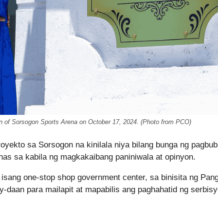
ion of Sorsogon Sports Arena on October 17, 2024. (Photo from PCO)
oyekto sa Sorsogon na kinilala niya bilang bunga ng pagbu
inas sa kabila ng magkakaibang paniniwala at opinyon.
isang one-stop shop government center, sa binisita ng Pan
y-daan para mailapit at mapabilis ang paghahatid ng serbis