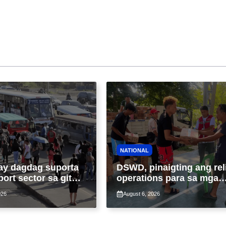
NATIONAL
ay dagdag suporta
DSWD, pinaigting ang rel
port sector sa gitna
operations para sa mga
loy na suspensyon
apektado ng habagat at
026
August 6, 2026
-pasahe
Bagyong Luis, Maymay