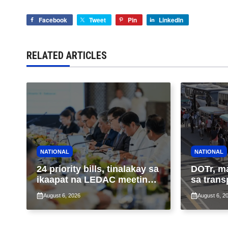
Facebook
Tweet
Pin
LinkedIn
RELATED ARTICLES
NATIONAL
NATIONAL
24 priority bills, tinalakay sa
DOTr, m
ikaapat na LEDAC meeting
sa trans
sa pangunguna ni PBBM
ng patu
August 6, 2026
August 6, 2
ng taas