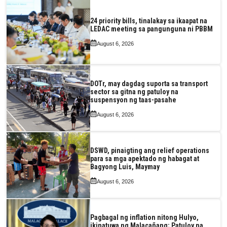
24 priority bills, tinalakay sa ikaapat na
LEDAC meeting sa pangunguna ni PBBM
August 6, 2026
DOTr, may dagdag suporta sa transport
sector sa gitna ng patuloy na
suspensyon ng taas-pasahe
August 6, 2026
DSWD, pinaigting ang relief operations
para sa mga apektado ng habagat at
Bagyong Luis, Maymay
August 6, 2026
Pagbagal ng inflation nitong Hulyo,
ikinatuwa ng Malacañang; Patuloy na