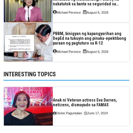
nakatutok sa banta sa seguridad sa
pagkain, enerhiya
Michael Peronce
August 6, 2026
PBBM, binigyan ng kapangyarihan ang
DepEd na tukuyin ang pinaka-epektibong
paraan ng pagtuturo sa K-12
Michael Peronce
August 6, 2026
INTERESTING TOPICS
Anak ni Veteran actress Eva Darren,
netizens, dismayado sa FAMAS
Divine Paguntalan
June 17, 2024