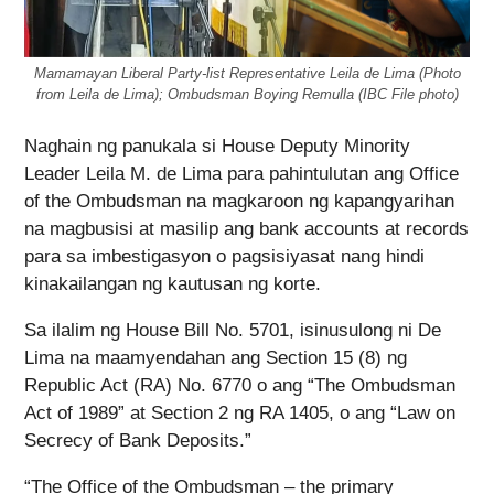
Mamamayan Liberal Party-list Representative Leila de Lima (Photo
from Leila de Lima); Ombudsman Boying Remulla (IBC File photo)
Naghain ng panukala si House Deputy Minority
Leader Leila M. de Lima para pahintulutan ang Office
of the Ombudsman na magkaroon ng kapangyarihan
na magbusisi at masilip ang bank accounts at records
para sa imbestigasyon o pagsisiyasat nang hindi
kinakailangan ng kautusan ng korte.
Sa ilalim ng House Bill No. 5701, isinusulong ni De
Lima na maamyendahan ang Section 15 (8) ng
Republic Act (RA) No. 6770 o ang “The Ombudsman
Act of 1989” at Section 2 ng RA 1405, o ang “Law on
Secrecy of Bank Deposits.”
“The Office of the Ombudsman – the primary