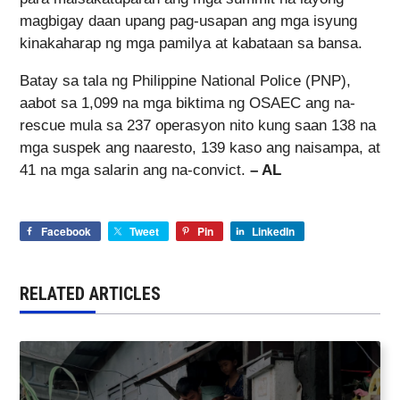
magbigay daan upang pag-usapan ang mga isyung
kinakaharap ng mga pamilya at kabataan sa bansa.
Batay sa tala ng Philippine National Police (PNP),
aabot sa 1,099 na mga biktima ng OSAEC ang na-
rescue mula sa 237 operasyon nito kung saan 138 na
mga suspek ang naaresto, 139 kaso ang naisampa, at
41 na mga salarin ang na-convict.
– AL
Facebook
Tweet
Pin
LinkedIn
RELATED ARTICLES