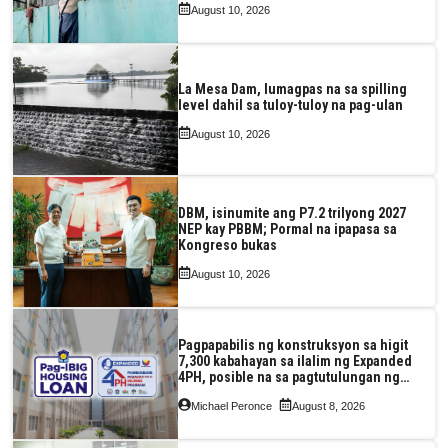
August 10, 2026
La Mesa Dam, lumagpas na sa spilling
level dahil sa tuloy-tuloy na pag-ulan
August 10, 2026
DBM, isinumite ang P7.2 trilyong 2027
NEP kay PBBM; Pormal na ipapasa sa
Kongreso bukas
August 10, 2026
Pagpapabilis ng konstruksyon sa higit
7,300 kabahayan sa ilalim ng Expanded
4PH, posible na sa pagtutulungan ng
Pag-IBIG at P.A. Alvarez
Michael Peronce
August 8, 2026