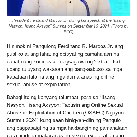
President Ferdinand Marcos Jr. during his speech at the “Iisang
Nasyon, Iisang Aksyon” Summit on September 16, 2024. (Photo by
PCO)
Hinimok ni Pangulong Ferdinand R. Marcos Jr. ang
publiko at ang lahat ng opisyal ng pamahalaan na
dapat nang kumilos at magsagawa ng ‘extra effort’
upang tuluyang wakasan ang pang-aabuso sa mga
kabataan lalo na ang mga dumaranas ng online
sexual abuse at exploitation.
Bahagi ito ng kanyang talumpati para sa “Iisang
Nasyon, Iisang Aksyon: Tapusin ang Online Sexual
Abuse or Exploitation of Children (OSAEC) Ngayon
Summit 2024” kung saan binigyan-diin ng Pangulo
ang pagpapaigting sa mga hakbangin ng pamahalaan
para hindi na makaranas ng sexual exploitation ang