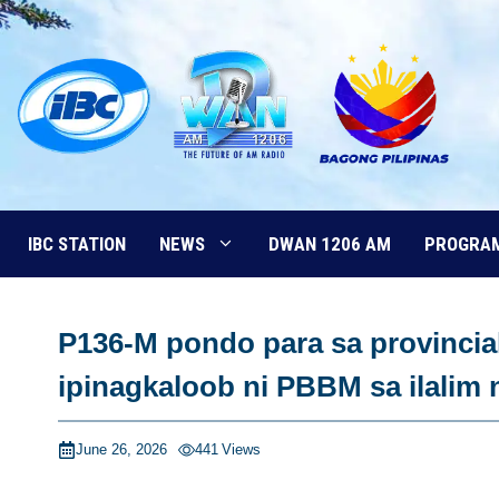
Skip
to
content
IBC STATION
NEWS
DWAN 1206 AM
PROGRA
P136-M pondo para sa provincial
ipinagkaloob ni PBBM sa ilalim
June 26, 2026
441
Views