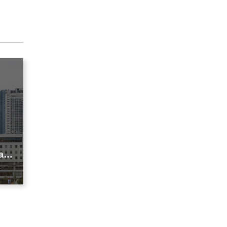
agi
t
ic