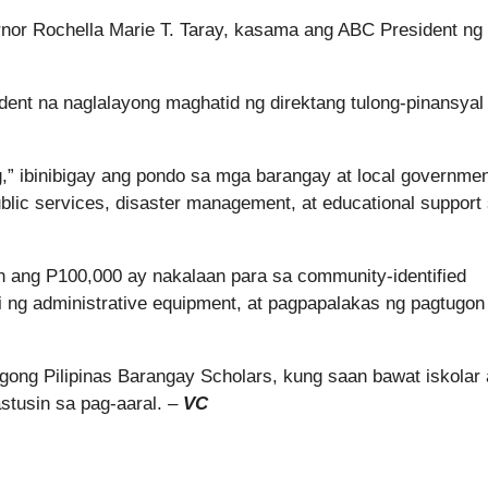
or Rochella Marie T. Taray, kasama ang ABC President ng
dent na naglalayong maghatid ng direktang tulong-pinansyal
” ibinibigay ang pondo sa mga barangay at local governme
lic services, disaster management, at educational support
 ang P100,000 ay nakalaan para sa community-identified
bili ng administrative equipment, at pagpapalakas ng pagtugon
gong Pilipinas Barangay Scholars, kung saan bawat iskolar
stusin sa pag-aaral. –
VC