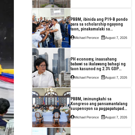
PBBM, ibinida ang P19-B pondo
para sa scholarship ngayong
taon, pinakamalaki sa
kasaysayan ng TESDA
Michael Peronce
August 7, 2026
PH economy, inaasahang
babawi sa ikalawang bahagi ng
taon kasunod ng 2.3% GDP
dulot ng Middle East war,
Michael Peronce
August 7, 2026
pagkaantala ng public
construction
PBBM, iminungkahi sa
Kongreso ang pansamantalang
suspensyon sa pagpapatupad
ng Real Property Valuation and
Michael Peronce
August 7, 2026
Assessment Reform Act