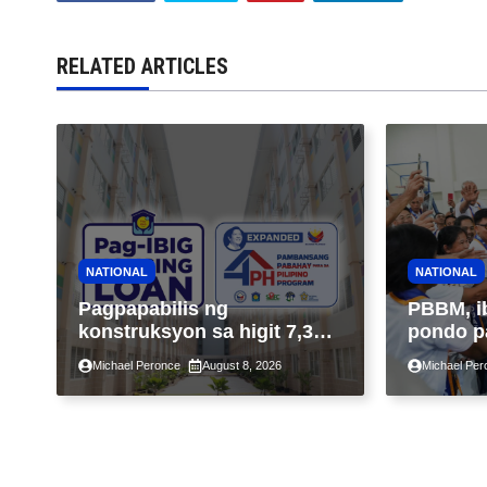
RELATED ARTICLES
NATIONAL
NATIONAL
Pagpapabilis ng
PBBM, i
konstruksyon sa higit 7,300
pondo p
kabahayan sa ilalim ng
ngayong
Michael Peronce
August 8, 2026
Michael Per
Expanded 4PH, posible na
sa kasa
sa pagtutulungan ng Pag-
IBIG at P.A. Alvarez