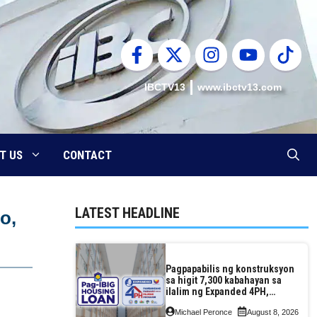
IBCTV13
www.ibctv13.com
T US
CONTACT
LATEST HEADLINE
o,
Pagpapabilis ng konstruksyon
sa higit 7,300 kabahayan sa
ilalim ng Expanded 4PH,
posible na sa pagtutulungan
Michael Peronce
August 8, 2026
ng Pag-IBIG at P.A. Alvarez