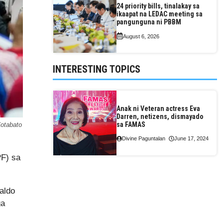
24 priority bills, tinalakay sa
ikaapat na LEDAC meeting sa
pangunguna ni PBBM
August 6, 2026
INTERESTING TOPICS
Anak ni Veteran actress Eva
Darren, netizens, dismayado
sa FAMAS
Cotabato
Divine Paguntalan
June 17, 2024
PF) sa
aldo
ga