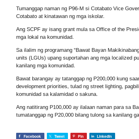
Tumanggap naman ng P96-M si Cotabato Vice Govern
Cotabato at kinatawan ng mga iskolar.
Ang SCPF ay isang grant mula sa Office of the Presi
mga lokal na komunidad.
Sa ilalim ng programang “Bawat Bayan Makikinabang,
units (LGUs) upang suportahan ang mga localized pub
kanilang mga komunidad.
Bawat barangay ay tatanggap ng P200,000 kung saan
development priorities, tulad ng street lighting, pag
komunidad sa kalamidad o sakuna.
Ang natitirang P100,000 ay ilalaan naman para sa Ba
tumatanggap ng P20,000 bilang tulong sa kanilang ga
Facebook
Tweet
Pin
LinkedIn