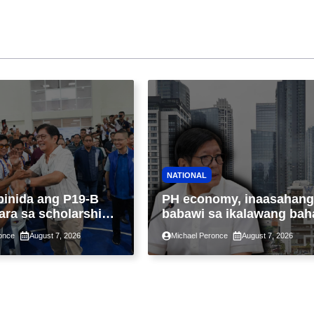
NATIONAL
binida ang P19-B
PH economy, inaasahang
ara sa scholarship
babawi sa ikalawang bah
 taon, pinakamalaki
ng taon kasunod ng 2.3%
once
August 7, 2026
Michael Peronce
August 7, 2026
ysayan ng TESDA
GDP dulot ng Middle Eas
war, pagkaantala ng publ
construction