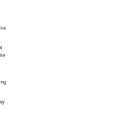
 sa
nt
 sa
 ng
 ay