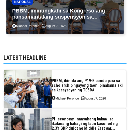
NATIONAL
PBBM, iminungkahi sa Kongreso ang
pansamantalang suspensyon sa
pagpapatupad ng Real Property Valuation
Michael Peronce
August 7, 2026
and Assessment Reform Act
LATEST HEADLINE
PBBM, ibinida ang P19-B pondo para sa
scholarship ngayong taon, pinakamalaki
sa kasaysayan ng TESDA
Michael Peronce
August 7, 2026
PH economy, inaasahang babawi sa
ikalawang bahagi ng taon kasunod ng
2.3% GDP dulot ng Middle East war,