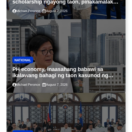
scholarship ngayong taon, pinakamalaki
sa kasaysayan ng TESDA
Michael Peronce
August 7, 2026
NATIONAL
PH economy, inaasahang babawi sa
ikalawang bahagi ng taon kasunod ng
2.3% GDP dulot ng Middle East war,
Michael Peronce
August 7, 2026
pagkaantala ng public construction