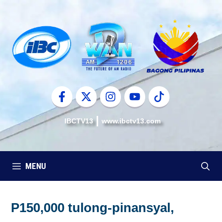
Skip
to
content
IBCTV13
www.ibctv13.com
MENU
P150,000 tulong-pinansyal,