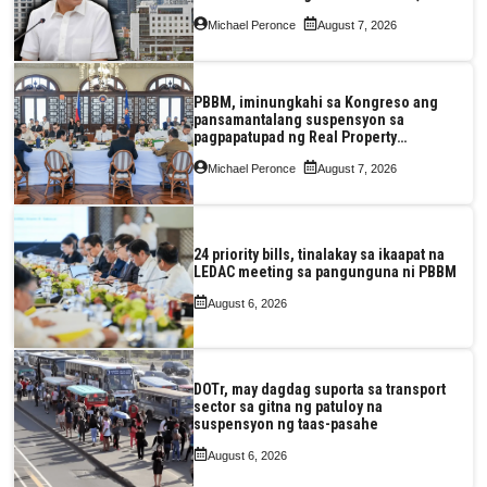
pagkaantala ng public construction
Michael Peronce
August 7, 2026
PBBM, iminungkahi sa Kongreso ang
pansamantalang suspensyon sa
pagpapatupad ng Real Property
Valuation and Assessment Reform Act
Michael Peronce
August 7, 2026
24 priority bills, tinalakay sa ikaapat na
LEDAC meeting sa pangunguna ni PBBM
August 6, 2026
DOTr, may dagdag suporta sa transport
sector sa gitna ng patuloy na
suspensyon ng taas-pasahe
August 6, 2026