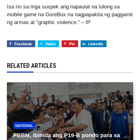
Isa rin sa mga suspek ang napaulat na lulong sa
mobile game na GoreBox na nagpapakita ng paggamit
ng armas at “graphic violence.” – IP
Facebook
Tweet
Pin
LinkedIn
RELATED ARTICLES
NATIONAL
PBBM, ibinida ang P19-B pondo para sa