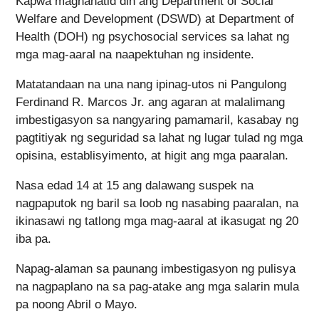
Kapwa maghahatid din ang Department of Social
Welfare and Development (DSWD) at Department of
Health (DOH) ng psychosocial services sa lahat ng
mga mag-aaral na naapektuhan ng insidente.
Matatandaan na una nang ipinag-utos ni Pangulong
Ferdinand R. Marcos Jr. ang agaran at malalimang
imbestigasyon sa nangyaring pamamaril, kasabay ng
pagtitiyak ng seguridad sa lahat ng lugar tulad ng mga
opisina, establisyimento, at higit ang mga paaralan.
Nasa edad 14 at 15 ang dalawang suspek na
nagpaputok ng baril sa loob ng nasabing paaralan, na
ikinasawi ng tatlong mga mag-aaral at ikasugat ng 20
iba pa.
Napag-alaman sa paunang imbestigasyon ng pulisya
na nagpaplano na sa pag-atake ang mga salarin mula
pa noong Abril o Mayo.