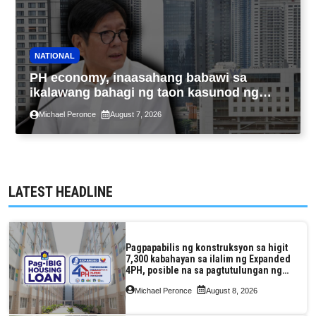
NATIONAL
PH economy, inaasahang babawi sa
ikalawang bahagi ng taon kasunod ng
2.3% GDP dulot ng Middle East war,
Michael Peronce
August 7, 2026
pagkaantala ng public construction
LATEST HEADLINE
Pagpapabilis ng konstruksyon sa higit
7,300 kabahayan sa ilalim ng Expanded
4PH, posible na sa pagtutulungan ng
Pag-IBIG at P.A. Alvarez
Michael Peronce
August 8, 2026