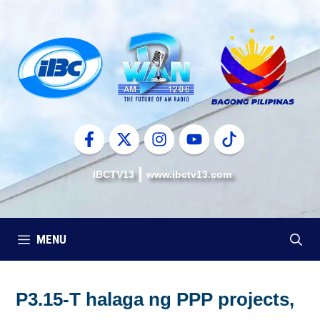
Skip
to
content
IBCTV13
www.ibctv13.com
MENU
P3.15-T halaga ng PPP projects,