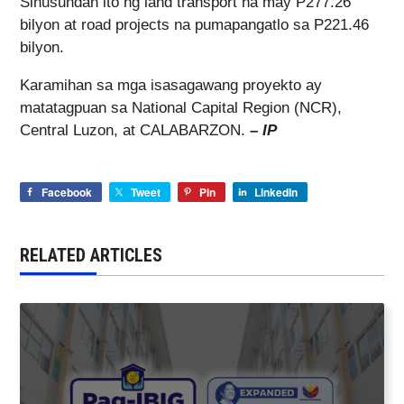
Sinusundan ito ng land transport na may P277.26
bilyon at road projects na pumapangatlo sa P221.46
bilyon.
Karamihan sa mga isasagawang proyekto ay
matatagpuan sa National Capital Region (NCR),
Central Luzon, at CALABARZON.
– IP
Facebook
Tweet
Pin
LinkedIn
RELATED ARTICLES