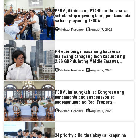
PBBM, ibinida ang P19-B pondo para sa
scholarship ngayong taon, pinakamalaki
sa kasaysayan ng TESDA
Michael Peronce
August 7, 2026
PH economy, inaasahang babawi sa
ikalawang bahagi ng taon kasunod ng
2.3% GDP dulot ng Middle East war,
pagkaantala ng public construction
Michael Peronce
August 7, 2026
PBBM, iminungkahi sa Kongreso ang
pansamantalang suspensyon sa
pagpapatupad ng Real Property
Valuation and Assessment Reform Act
Michael Peronce
August 7, 2026
24 priority bills, tinalakay sa ikaapat na