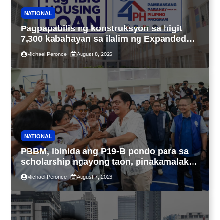
NATIONAL
Pagpapabilis ng konstruksyon sa higit
7,300 kabahayan sa ilalim ng Expanded
4PH, posible na sa pagtutulungan ng Pag-
Michael Peronce
August 8, 2026
IBIG at P.A. Alvarez
NATIONAL
PBBM, ibinida ang P19-B pondo para sa
scholarship ngayong taon, pinakamalaki
sa kasaysayan ng TESDA
Michael Peronce
August 7, 2026