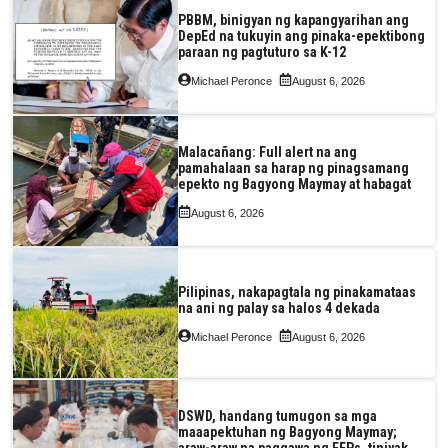
PBBM, binigyan ng kapangyarihan ang
DepEd na tukuyin ang pinaka-epektibong
paraan ng pagtuturo sa K-12
Michael Peronce
August 6, 2026
Malacañang: Full alert na ang
pamahalaan sa harap ng pinagsamang
epekto ng Bagyong Maymay at habagat
August 6, 2026
Pilipinas, nakapagtala ng pinakamataas
na ani ng palay sa halos 4 dekada
Michael Peronce
August 6, 2026
DSWD, handang tumugon sa mga
maaapektuhan ng Bagyong Maymay;
araw-araw na paggawa ng FFPs, tiniyak