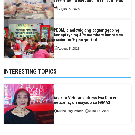
August 5, 2026
PBBM, pinalawig ang pagtanggap ng
benepisyo ng 4Ps members lampas sa
maximum 7-year-period
August 5, 2026
INTERESTING TOPICS
Anak ni Veteran actress Eva Darren,
netizens, dismayado sa FAMAS
Divine Paguntalan
June 17, 2024