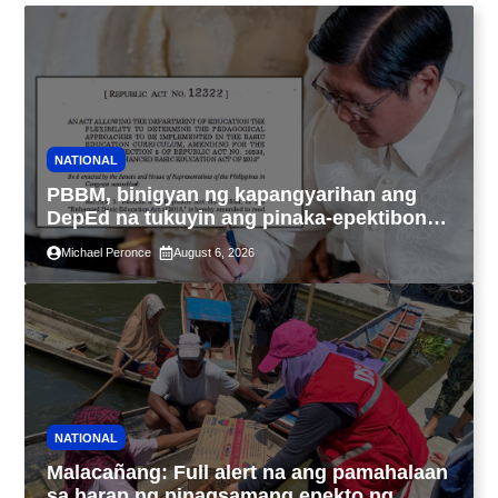
NATIONAL
PBBM, binigyan ng kapangyarihan ang
DepEd na tukuyin ang pinaka-epektibong
paraan ng pagtuturo sa K-12
Michael Peronce
August 6, 2026
NATIONAL
Malacañang: Full alert na ang pamahalaan
sa harap ng pinagsamang epekto ng