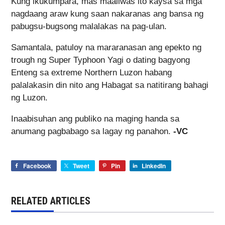
Kung ikukumpara, mas maaliwas ito kaysa sa mga
nagdaang araw kung saan nakaranas ang bansa ng
pabugsu-bugsong malalakas na pag-ulan.
Samantala, patuloy na mararanasan ang epekto ng
trough ng Super Typhoon Yagi o dating bagyong
Enteng sa extreme Northern Luzon habang
palalakasin din nito ang Habagat sa natitirang bahagi
ng Luzon.
Inaabisuhan ang publiko na maging handa sa
anumang pagbabago sa lagay ng panahon.
-VC
Facebook
Tweet
Pin
LinkedIn
RELATED ARTICLES