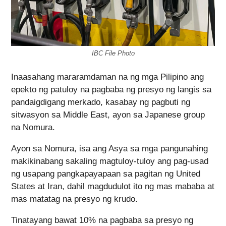
IBC File Photo
Inaasahang mararamdaman na ng mga Pilipino ang
epekto ng patuloy na pagbaba ng presyo ng langis sa
pandaigdigang merkado, kasabay ng pagbuti ng
sitwasyon sa Middle East, ayon sa Japanese group
na Nomura.
Ayon sa Nomura, isa ang Asya sa mga pangunahing
makikinabang sakaling magtuloy-tuloy ang pag-usad
ng usapang pangkapayapaan sa pagitan ng United
States at Iran, dahil magdudulot ito ng mas mababa at
mas matatag na presyo ng krudo.
Tinatayang bawat 10% na pagbaba sa presyo ng