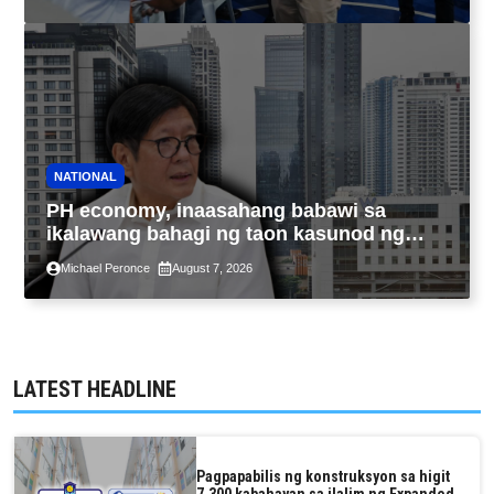
NATIONAL
PH economy, inaasahang babawi sa
ikalawang bahagi ng taon kasunod ng
2.3% GDP dulot ng Middle East war,
Michael Peronce
August 7, 2026
pagkaantala ng public construction
LATEST HEADLINE
Pagpapabilis ng konstruksyon sa higit
7,300 kabahayan sa ilalim ng Expanded