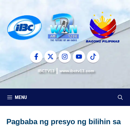
Skip
to
content
IBCTV13
www.ibctv13.com
MENU
Pagbaba ng presyo ng bilihin sa