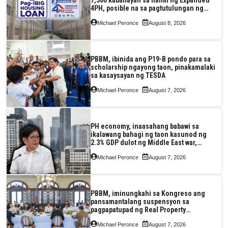
4PH, posible na sa pagtutulungan ng
Pag-IBIG at P.A. Alvarez
Michael Peronce
August 8, 2026
PBBM, ibinida ang P19-B pondo para sa
scholarship ngayong taon, pinakamalaki
sa kasaysayan ng TESDA
Michael Peronce
August 7, 2026
PH economy, inaasahang babawi sa
ikalawang bahagi ng taon kasunod ng
2.3% GDP dulot ng Middle East war,
pagkaantala ng public construction
Michael Peronce
August 7, 2026
PBBM, iminungkahi sa Kongreso ang
pansamantalang suspensyon sa
pagpapatupad ng Real Property
Valuation and Assessment Reform Act
Michael Peronce
August 7, 2026