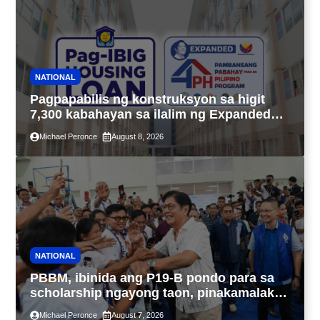
NATIONAL
Pagpapabilis ng konstruksyon sa higit
7,300 kabahayan sa ilalim ng Expanded
4PH, posible na sa pagtutulungan ng Pag-
Michael Peronce
August 8, 2026
IBIG at P.A. Alvarez
NATIONAL
PBBM, ibinida ang P19-B pondo para sa
scholarship ngayong taon, pinakamalaki
sa kasaysayan ng TESDA
Michael Peronce
August 7, 2026