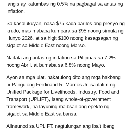
langis ay katumbas ng 0.5% na pagbagal sa antas ng
inflation.
Sa kasalukuyan, nasa $75 kada bariles ang presyo ng
krudo, mas mababa kumpara sa $95 noong simula ng
Hunyo 2026, at sa higit $100 noong kasagsagan ng
sigalot sa Middle East noong Marso.
Naitala ang antas ng inflation sa Pilipinas sa 7.2%
noong Abril, at bumaba sa 6.8% noong Mayo.
Ayon sa mga ulat, nakatulong dito ang mga hakbang
ni Pangulong Ferdinand R. Marcos Jr. sa ilalim ng
Unified Package for Livelihoods, Industry, Food and
Transport (UPLIFT), isang whole-of-government
framework, na layuning maibsan ang epekto ng
sigalot sa Middle East sa bansa.
Alinsunod sa UPLIFT, nagtulungan ang iba’t ibang