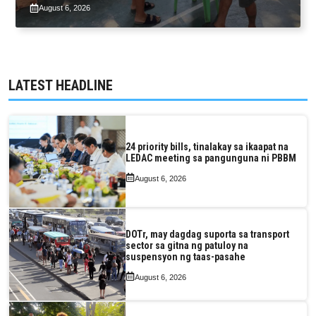
Bagyong Luis, Maymay
August 6, 2026
LATEST HEADLINE
24 priority bills, tinalakay sa ikaapat na
LEDAC meeting sa pangunguna ni PBBM
August 6, 2026
DOTr, may dagdag suporta sa transport
sector sa gitna ng patuloy na
suspensyon ng taas-pasahe
August 6, 2026