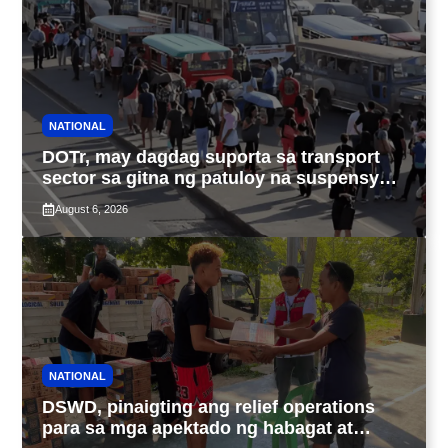
NATIONAL
DOTr, may dagdag suporta sa transport
sector sa gitna ng patuloy na suspensyon
ng taas-pasahe
August 6, 2026
NATIONAL
DSWD, pinaigting ang relief operations
para sa mga apektado ng habagat at