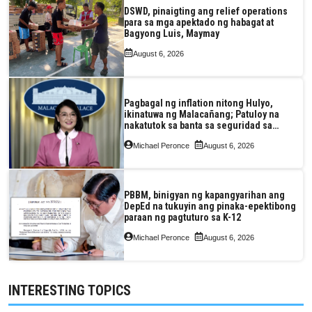
DSWD, pinaigting ang relief operations
para sa mga apektado ng habagat at
Bagyong Luis, Maymay
August 6, 2026
Pagbagal ng inflation nitong Hulyo,
ikinatuwa ng Malacañang; Patuloy na
nakatutok sa banta sa seguridad sa
pagkain, enerhiya
Michael Peronce
August 6, 2026
PBBM, binigyan ng kapangyarihan ang
DepEd na tukuyin ang pinaka-epektibong
paraan ng pagtuturo sa K-12
Michael Peronce
August 6, 2026
INTERESTING TOPICS