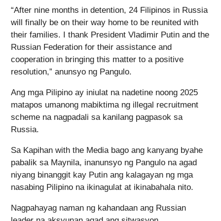
“After nine months in detention, 24 Filipinos in Russia
will finally be on their way home to be reunited with
their families. I thank President Vladimir Putin and the
Russian Federation for their assistance and
cooperation in bringing this matter to a positive
resolution,” anunsyo ng Pangulo.
Ang mga Pilipino ay iniulat na nadetine noong 2025
matapos umanong mabiktima ng illegal recruitment
scheme na nagpadali sa kanilang pagpasok sa
Russia.
Sa Kapihan with the Media bago ang kanyang byahe
pabalik sa Maynila, inanunsyo ng Pangulo na agad
niyang binanggit kay Putin ang kalagayan ng mga
nasabing Pilipino na ikinagulat at ikinabahala nito.
Nagpahayag naman ng kahandaan ang Russian
leader na aksyunan agad ang sitwasyon.