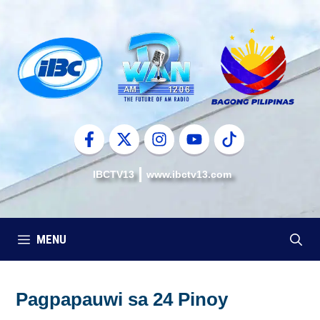
Skip
to
content
IBCTV13
www.ibctv13.com
MENU
Pagpapauwi sa 24 Pinoy