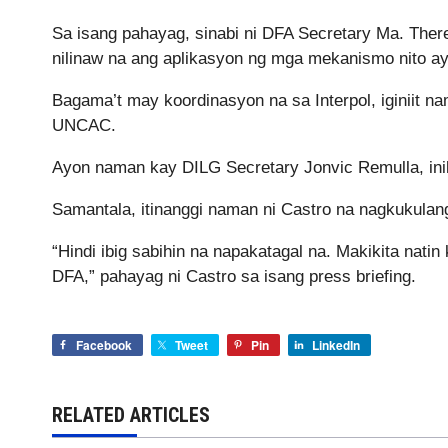
Sa isang pahayag, sinabi ni DFA Secretary Ma. The
nilinaw na ang aplikasyon ng mga mekanismo nito a
Bagama’t may koordinasyon na sa Interpol, iginiit 
UNCAC.
Ayon naman kay DILG Secretary Jonvic Remulla, inil
Samantala, itinanggi naman ni Castro na nagkukula
“Hindi ibig sabihin na napakatagal na. Makikita nat
DFA,” pahayag ni Castro sa isang press briefing.
Facebook
Tweet
Pin
LinkedIn
RELATED ARTICLES