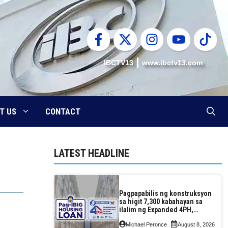
IBCTV13
www.ibctv13.com
T US
CONTACT
LATEST HEADLINE
Pagpapabilis ng konstruksyon
sa higit 7,300 kabahayan sa
ilalim ng Expanded 4PH,
posible na sa pagtutulungan
Michael Peronce
August 8, 2026
ng Pag-IBIG at P.A. Alvarez