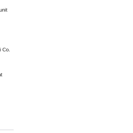
unit
i Co.
at