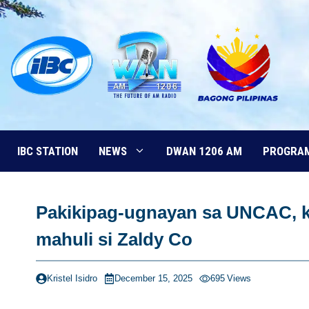
Skip
to
content
IBC STATION
NEWS
DWAN 1206 AM
PROGRA
Pakikipag-ugnayan sa UNCAC, k
mahuli si Zaldy Co
Kristel Isidro
December 15, 2025
695
Views