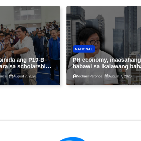
NATIONAL
binida ang P19-B
PH economy, inaasahang
ara sa scholarship
babawi sa ikalawang bah
 taon, pinakamalaki
ng taon kasunod ng 2.3%
once
August 7, 2026
Michael Peronce
August 7, 2026
ysayan ng TESDA
GDP dulot ng Middle Eas
war, pagkaantala ng publ
construction