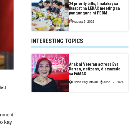
24 priority bills, tinalakay sa
ikaapat na LEDAC meeting sa
pangunguna ni PBBM
August 6, 2026
INTERESTING TOPICS
Anak ni Veteran actress Eva
Darren, netizens, dismayado
sa FAMAS
Divine Paguntalan
June 17, 2024
ist
rnment
to kay