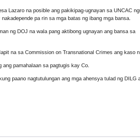
resa Lazaro na posible ang pakikipag-ugnayan sa UNCAC ng
y nakadepende pa rin sa mga batas ng ibang mga bansa.
naman ng DOJ na wala pang aktibong ugnayan ang bansa sa
apit na sa Commission on Transnational Crimes ang kaso n
ng ang pamahalaan sa pagtugis kay Co.
in kung paano nagtutulungan ang mga ahensya tulad ng DILG 