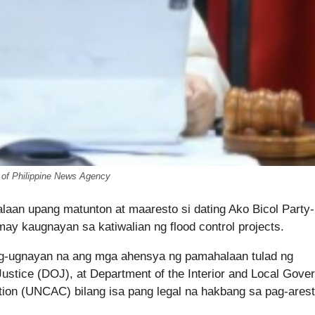
o of Philippine News Agency
an upang matunton at maaresto si dating Ako Bicol Party-l
y kaugnayan sa katiwalian ng flood control projects.
pag-ugnayan na ang mga ahensya ng pamahalaan tulad ng
Justice (DOJ), at Department of the Interior and Local Gove
tion (UNCAC) bilang isa pang legal na hakbang sa pag-ares