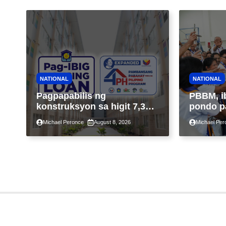
NATIONAL
NATIONAL
Pagpapabilis ng
PBBM, i
konstruksyon sa higit 7,300
pondo p
kabahayan sa ilalim ng
ngayong
Michael Peronce
August 8, 2026
Michael Per
Expanded 4PH, posible na
sa kasa
sa pagtutulungan ng Pag-
IBIG at P.A. Alvarez