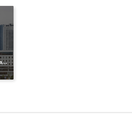
agi
t
ic