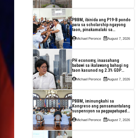
PBBM, ibinida ang P19-B pondo
para sa scholarship ngayong
taon, pinakamalaki sa
kasaysayan ng TESDA
Michael Peronce
August 7, 2026
PH economy, inaasahang
babawi sa ikalawang bahagi ng
taon kasunod ng 2.3% GDP
dulot ng Middle East war,
Michael Peronce
August 7, 2026
pagkaantala ng public
construction
PBBM, iminungkahi sa
Kongreso ang pansamantalang
suspensyon sa pagpapatupad
ng Real Property Valuation and
Michael Peronce
August 7, 2026
Assessment Reform Act