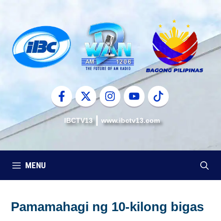
Skip
to
content
IBCTV13
www.ibctv13.com
MENU
Pamamahagi ng 10-kilong bigas