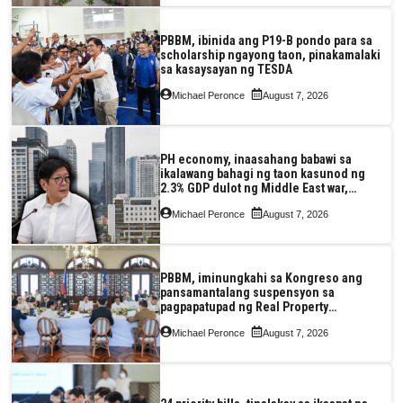
PBBM, ibinida ang P19-B pondo para sa
scholarship ngayong taon, pinakamalaki
sa kasaysayan ng TESDA
Michael Peronce
August 7, 2026
PH economy, inaasahang babawi sa
ikalawang bahagi ng taon kasunod ng
2.3% GDP dulot ng Middle East war,
pagkaantala ng public construction
Michael Peronce
August 7, 2026
PBBM, iminungkahi sa Kongreso ang
pansamantalang suspensyon sa
pagpapatupad ng Real Property
Valuation and Assessment Reform Act
Michael Peronce
August 7, 2026