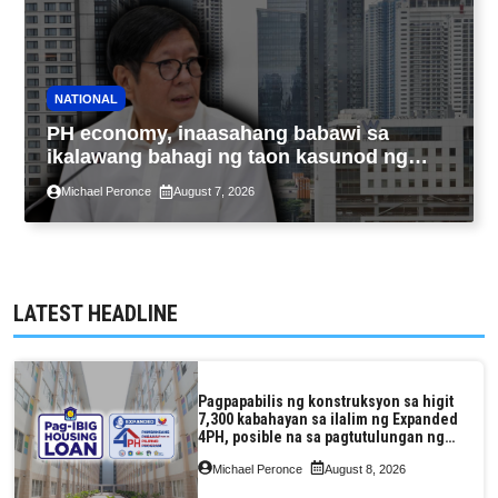
NATIONAL
PH economy, inaasahang babawi sa
ikalawang bahagi ng taon kasunod ng
2.3% GDP dulot ng Middle East war,
Michael Peronce
August 7, 2026
pagkaantala ng public construction
LATEST HEADLINE
Pagpapabilis ng konstruksyon sa higit
7,300 kabahayan sa ilalim ng Expanded
4PH, posible na sa pagtutulungan ng
Pag-IBIG at P.A. Alvarez
Michael Peronce
August 8, 2026