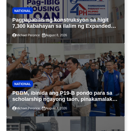
NATIONAL
Pagpapabilis ng konstruksyon sa higit
7,300 kabahayan sa ilalim ng Expanded
4PH, posible na sa pagtutulungan ng Pag-
Michael Peronce
August 8, 2026
IBIG at P.A. Alvarez
NATIONAL
PBBM, ibinida ang P19-B pondo para sa
scholarship ngayong taon, pinakamalaki
sa kasaysayan ng TESDA
Michael Peronce
August 7, 2026