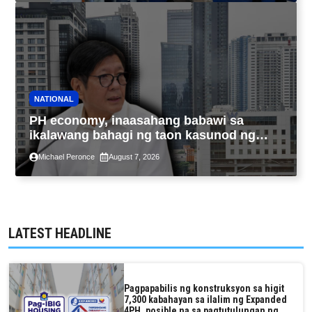
NATIONAL
PH economy, inaasahang babawi sa
ikalawang bahagi ng taon kasunod ng
2.3% GDP dulot ng Middle East war,
Michael Peronce
August 7, 2026
pagkaantala ng public construction
LATEST HEADLINE
Pagpapabilis ng konstruksyon sa higit
7,300 kabahayan sa ilalim ng Expanded
4PH, posible na sa pagtutulungan ng