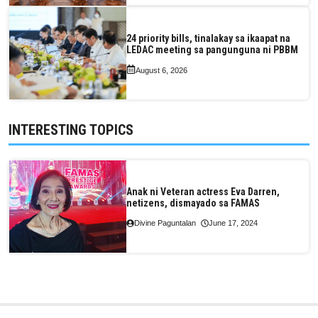
24 priority bills, tinalakay sa ikaapat na
LEDAC meeting sa pangunguna ni PBBM
August 6, 2026
INTERESTING TOPICS
Anak ni Veteran actress Eva Darren,
netizens, dismayado sa FAMAS
Divine Paguntalan
June 17, 2024