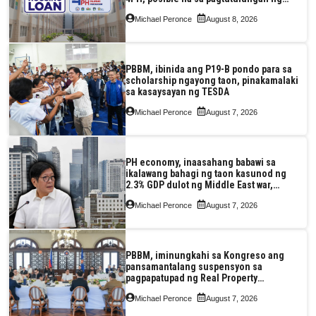
Pag-IBIG at P.A. Alvarez
Michael Peronce
August 8, 2026
PBBM, ibinida ang P19-B pondo para sa
scholarship ngayong taon, pinakamalaki
sa kasaysayan ng TESDA
Michael Peronce
August 7, 2026
PH economy, inaasahang babawi sa
ikalawang bahagi ng taon kasunod ng
2.3% GDP dulot ng Middle East war,
pagkaantala ng public construction
Michael Peronce
August 7, 2026
PBBM, iminungkahi sa Kongreso ang
pansamantalang suspensyon sa
pagpapatupad ng Real Property
Valuation and Assessment Reform Act
Michael Peronce
August 7, 2026