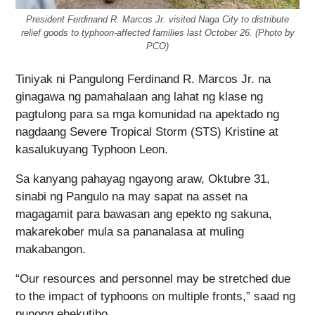
President Ferdinand R. Marcos Jr. visited Naga City to distribute
relief goods to typhoon-affected families last October 26. (Photo by
PCO)
Tiniyak ni Pangulong Ferdinand R. Marcos Jr. na
ginagawa ng pamahalaan ang lahat ng klase ng
pagtulong para sa mga komunidad na apektado ng
nagdaang Severe Tropical Storm (STS) Kristine at
kasalukuyang Typhoon Leon.
Sa kanyang pahayag ngayong araw, Oktubre 31,
sinabi ng Pangulo na may sapat na asset na
magagamit para bawasan ang epekto ng sakuna,
makarekober mula sa pananalasa at muling
makabangon.
“Our resources and personnel may be stretched due
to the impact of typhoons on multiple fronts,” saad ng
punong ehekutibo.