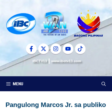
Skip
to
content
IBCTV13
www.ibctv13.com
MENU
Pangulong Marcos Jr. sa publiko