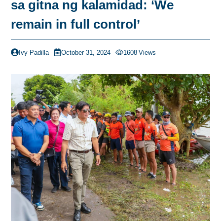
sa gitna ng kalamidad: ‘We
remain in full control’
Ivy Padilla
October 31, 2024
1608
Views