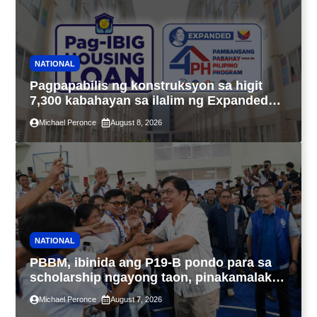
NATIONAL
Pagpapabilis ng konstruksyon sa higit
7,300 kabahayan sa ilalim ng Expanded
4PH, posible na sa pagtutulungan ng Pag-
Michael Peronce
August 8, 2026
IBIG at P.A. Alvarez
NATIONAL
PBBM, ibinida ang P19-B pondo para sa
scholarship ngayong taon, pinakamalaki
sa kasaysayan ng TESDA
Michael Peronce
August 7, 2026