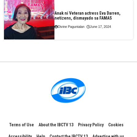
Anak ni Veteran actress Eva Darren,
netizens, dismayado sa FAMAS
Divine Paguntalan
June 17, 2024
Terms of Use
About the IBCTV 13
Privacy Policy
Cookies
Accessibility
Help
Contact the IBCTV 13
Advertise with us