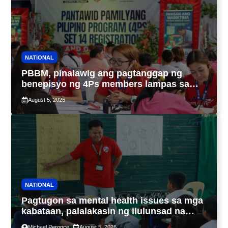
NATIONAL
PBBM, pinalawig ang pagtanggap ng
benepisyo ng 4Ps members lampas sa
maximum 7-year-period
August 5, 2026
NATIONAL
Pagtugon sa mental health issues sa mga
kabataan, palalakasin ng ilulunsad na
‘Tara, Usap!’ program ng DSWD
Michael Peronce
August 5, 2026