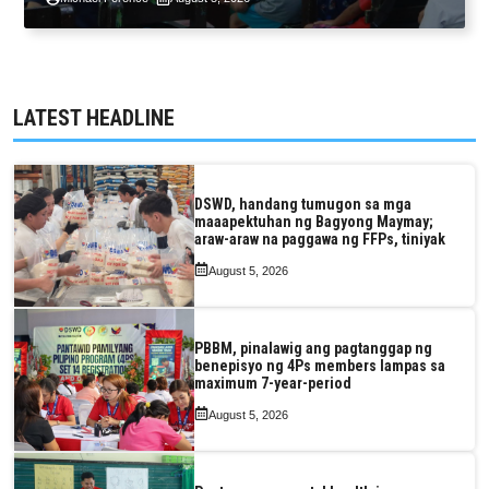
LATEST HEADLINE
DSWD, handang tumugon sa mga
maaapektuhan ng Bagyong Maymay;
araw-araw na paggawa ng FFPs, tiniyak
August 5, 2026
PBBM, pinalawig ang pagtanggap ng
benepisyo ng 4Ps members lampas sa
maximum 7-year-period
August 5, 2026