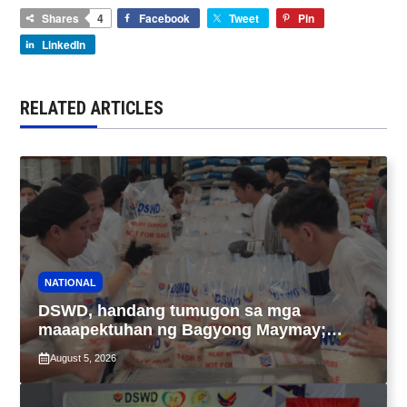
Shares
4
Facebook
Tweet
Pin
LinkedIn
RELATED ARTICLES
NATIONAL
DSWD, handang tumugon sa mga
maaapektuhan ng Bagyong Maymay;
araw-araw na paggawa ng FFPs, tiniyak
August 5, 2026