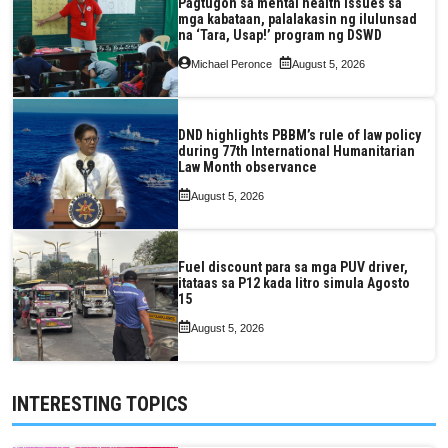
Pagtugon sa mental health issues sa
mga kabataan, palalakasin ng ilulunsad
na ‘Tara, Usap!’ program ng DSWD
Michael Peronce
August 5, 2026
DND highlights PBBM’s rule of law policy
during 77th International Humanitarian
Law Month observance
August 5, 2026
Fuel discount para sa mga PUV driver,
itataas sa P12 kada litro simula Agosto
15
August 5, 2026
INTERESTING TOPICS