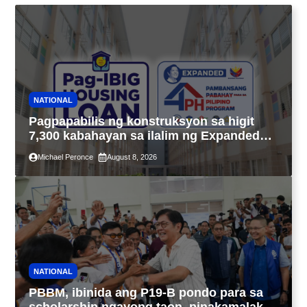
NATIONAL
Pagpapabilis ng konstruksyon sa higit
7,300 kabahayan sa ilalim ng Expanded
4PH, posible na sa pagtutulungan ng Pag-
Michael Peronce
August 8, 2026
IBIG at P.A. Alvarez
NATIONAL
PBBM, ibinida ang P19-B pondo para sa