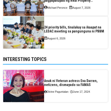
pagpapatupad ng Real Property
Valuation and Assessment Reform Act
Michael Peronce
August 7, 2026
24 priority bills, tinalakay sa ikaapat na
LEDAC meeting sa pangunguna ni PBBM
August 6, 2026
INTERESTING TOPICS
Anak ni Veteran actress Eva Darren,
netizens, dismayado sa FAMAS
Divine Paguntalan
June 17, 2024