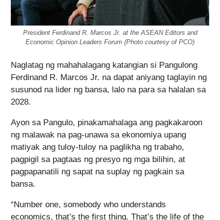
President Ferdinand R. Marcos Jr. at the ASEAN Editors and
Economic Opinion Leaders Forum (Photo courtesy of PCO)
Naglatag ng mahahalagang katangian si Pangulong
Ferdinand R. Marcos Jr. na dapat aniyang taglayin ng
susunod na lider ng bansa, lalo na para sa halalan sa
2028.
Ayon sa Pangulo, pinakamahalaga ang pagkakaroon
ng malawak na pag-unawa sa ekonomiya upang
matiyak ang tuloy-tuloy na paglikha ng trabaho,
pagpigil sa pagtaas ng presyo ng mga bilihin, at
pagpapanatili ng sapat na suplay ng pagkain sa
bansa.
“Number one, somebody who understands
economics, that’s the first thing. That’s the life of the