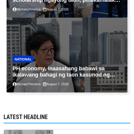
scholarship ngayong taon, pinakamalaki
sa kasaysayan ng TESDA
Michael Peronce
August 7, 2026
NATIONAL
PH economy, inaasahang babawi sa
ikalawang bahagi ng taon kasunod ng
2.3% GDP dulot ng Middle East war,
Michael Peronce
August 7, 2026
pagkaantala ng public construction
LATEST HEADLINE