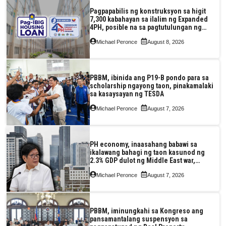
Pagpapabilis ng konstruksyon sa higit
7,300 kabahayan sa ilalim ng Expanded
4PH, posible na sa pagtutulungan ng
Pag-IBIG at P.A. Alvarez
Michael Peronce
August 8, 2026
PBBM, ibinida ang P19-B pondo para sa
scholarship ngayong taon, pinakamalaki
sa kasaysayan ng TESDA
Michael Peronce
August 7, 2026
PH economy, inaasahang babawi sa
ikalawang bahagi ng taon kasunod ng
2.3% GDP dulot ng Middle East war,
pagkaantala ng public construction
Michael Peronce
August 7, 2026
PBBM, iminungkahi sa Kongreso ang
pansamantalang suspensyon sa