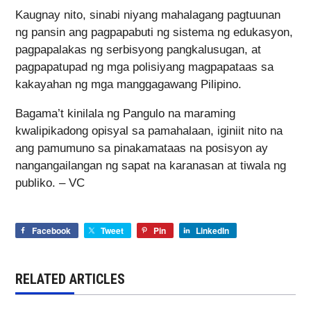
Kaugnay nito, sinabi niyang mahalagang pagtuunan
ng pansin ang pagpapabuti ng sistema ng edukasyon,
pagpapalakas ng serbisyong pangkalusugan, at
pagpapatupad ng mga polisiyang magpapataas sa
kakayahan ng mga manggagawang Pilipino.
Bagama’t kinilala ng Pangulo na maraming
kwalipikadong opisyal sa pamahalaan, iginiit nito na
ang pamumuno sa pinakamataas na posisyon ay
nangangailangan ng sapat na karanasan at tiwala ng
publiko. – VC
Facebook
Tweet
Pin
LinkedIn
RELATED ARTICLES