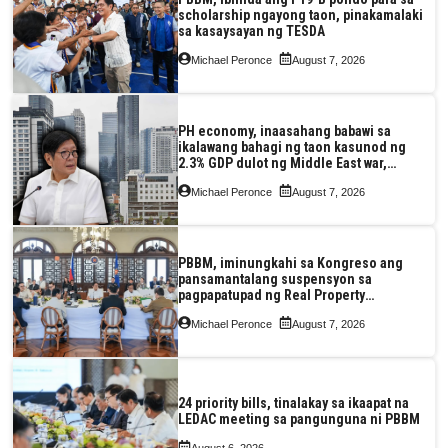
scholarship ngayong taon, pinakamalaki
sa kasaysayan ng TESDA
Michael Peronce
August 7, 2026
PH economy, inaasahang babawi sa
ikalawang bahagi ng taon kasunod ng
2.3% GDP dulot ng Middle East war,
pagkaantala ng public construction
Michael Peronce
August 7, 2026
PBBM, iminungkahi sa Kongreso ang
pansamantalang suspensyon sa
pagpapatupad ng Real Property
Valuation and Assessment Reform Act
Michael Peronce
August 7, 2026
24 priority bills, tinalakay sa ikaapat na
LEDAC meeting sa pangunguna ni PBBM
August 6, 2026