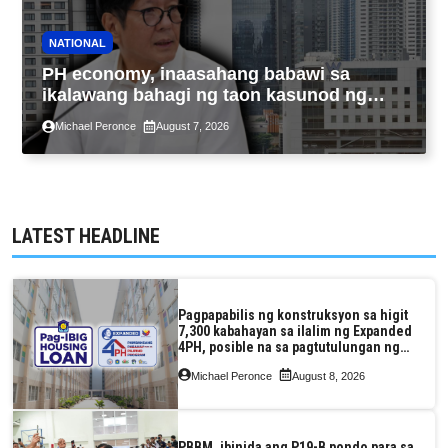
NATIONAL
PH economy, inaasahang babawi sa
ikalawang bahagi ng taon kasunod ng
2.3% GDP dulot ng Middle East war,
Michael Peronce
August 7, 2026
pagkaantala ng public construction
LATEST HEADLINE
Pagpapabilis ng konstruksyon sa higit
7,300 kabahayan sa ilalim ng Expanded
4PH, posible na sa pagtutulungan ng
Pag-IBIG at P.A. Alvarez
Michael Peronce
August 8, 2026
PBBM, ibinida ang P19-B pondo para sa