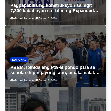
Pagpapabilis ng konstruksyon sa higit
7,300 kabahayan sa ilalim ng Expanded
4PH, posible na sa pagtutulungan ng Pag-
Michael Peronce
August 8, 2026
IBIG at P.A. Alvarez
NATIONAL
PBBM, ibinida ang P19-B pondo para sa
scholarship ngayong taon, pinakamalaki
sa kasaysayan ng TESDA
Michael Peronce
August 7, 2026