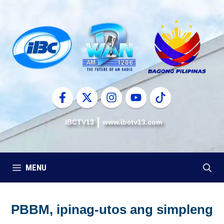
Skip
to
content
IBCTV13
www.ibctv13.com
MENU
PBBM, ipinag-utos ang simpleng