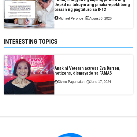
DepEd na tukuyin ang pinaka-epektibong
paraan ng pagtuturo sa K-12
Michael Peronce
August 6, 2026
INTERESTING TOPICS
Anak ni Veteran actress Eva Darren,
netizens, dismayado sa FAMAS
Divine Paguntalan
June 17, 2024