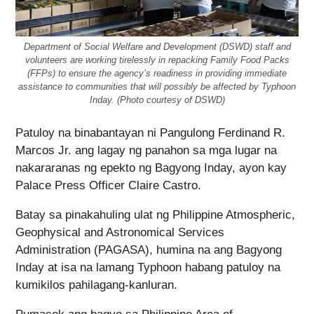
Department of Social Welfare and Development (DSWD) staff and
volunteers are working tirelessly in repacking Family Food Packs
(FFPs) to ensure the agency’s readiness in providing immediate
assistance to communities that will possibly be affected by Typhoon
Inday. (Photo courtesy of DSWD)
Patuloy na binabantayan ni Pangulong Ferdinand R.
Marcos Jr. ang lagay ng panahon sa mga lugar na
nakararanas ng epekto ng Bagyong Inday, ayon kay
Palace Press Officer Claire Castro.
Batay sa pinakahuling ulat ng Philippine Atmospheric,
Geophysical and Astronomical Services
Administration (PAGASA), humina na ang Bagyong
Inday at isa na lamang Typhoon habang patuloy na
kumikilos pahilagang-kanluran.