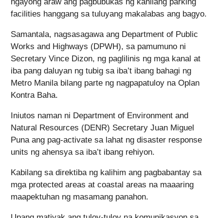
ngayong araw ang pagbubukas ng kanilang parking
facilities hanggang sa tuluyang makalabas ang bagyo.
Samantala, nagsasagawa ang Department of Public
Works and Highways (DPWH), sa pamumuno ni
Secretary Vince Dizon, ng paglilinis ng mga kanal at
iba pang daluyan ng tubig sa iba’t ibang bahagi ng
Metro Manila bilang parte ng nagpapatuloy na Oplan
Kontra Baha.
Iniutos naman ni Department of Environment and
Natural Resources (DENR) Secretary Juan Miguel
Puna ang pag-activate sa lahat ng disaster response
units ng ahensya sa iba’t ibang rehiyon.
Kabilang sa direktiba ng kalihim ang pagbabantay sa
mga protected areas at coastal areas na maaaring
maapektuhan ng masamang panahon.
Upang matiyak ang tuloy-tuloy na komunikasyon sa