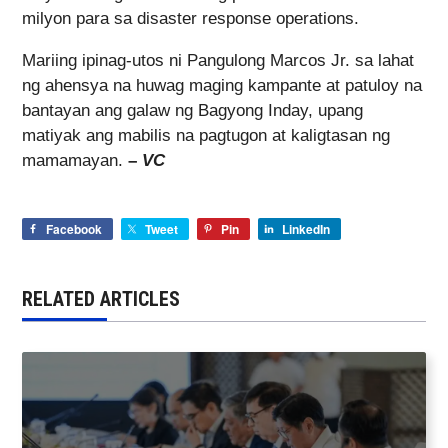
milyon para sa disaster response operations.
Mariing ipinag-utos ni Pangulong Marcos Jr. sa lahat
ng ahensya na huwag maging kampante at patuloy na
bantayan ang galaw ng Bagyong Inday, upang
matiyak ang mabilis na pagtugon at kaligtasan ng
mamamayan.
–
VC
Facebook
Tweet
Pin
LinkedIn
RELATED ARTICLES