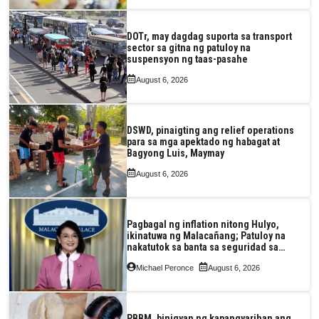
DOTr, may dagdag suporta sa transport
sector sa gitna ng patuloy na
suspensyon ng taas-pasahe
August 6, 2026
DSWD, pinaigting ang relief operations
para sa mga apektado ng habagat at
Bagyong Luis, Maymay
August 6, 2026
Pagbagal ng inflation nitong Hulyo,
ikinatuwa ng Malacañang; Patuloy na
nakatutok sa banta sa seguridad sa
pagkain, enerhiya
Michael Peronce
August 6, 2026
PBBM, binigyan ng kapangyarihan ang