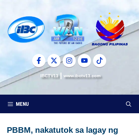
Skip
to
content
IBCTV13
www.ibctv13.com
MENU
PBBM, nakatutok sa lagay ng