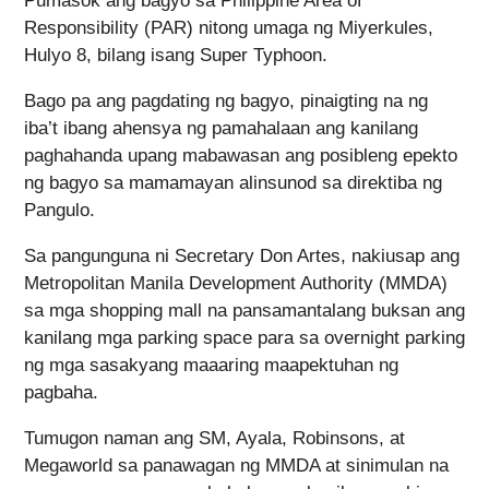
Pumasok ang bagyo sa Philippine Area of
Responsibility (PAR) nitong umaga ng Miyerkules,
Hulyo 8, bilang isang Super Typhoon.
Bago pa ang pagdating ng bagyo, pinaigting na ng
iba’t ibang ahensya ng pamahalaan ang kanilang
paghahanda upang mabawasan ang posibleng epekto
ng bagyo sa mamamayan alinsunod sa direktiba ng
Pangulo.
Sa pangunguna ni Secretary Don Artes, nakiusap ang
Metropolitan Manila Development Authority (MMDA)
sa mga shopping mall na pansamantalang buksan ang
kanilang mga parking space para sa overnight parking
ng mga sasakyang maaaring maapektuhan ng
pagbaha.
Tumugon naman ang SM, Ayala, Robinsons, at
Megaworld sa panawagan ng MMDA at sinimulan na