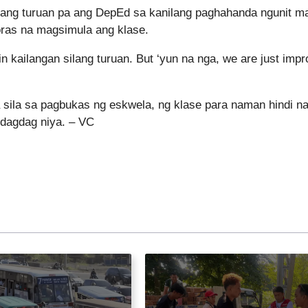
angang turuan pa ang DepEd sa kanilang paghahanda ngunit ma
 oras na magsimula ang klase.
n kailangan silang turuan. But ‘yun na nga, we are just impr
 sila sa pagbukas ng eskwela, ng klase para naman hindi nab
 dagdag niya. – VC