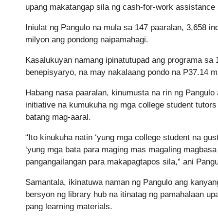
upang makatangap sila ng cash-for-work assistance 
Iniulat ng Pangulo na mula sa 147 paaralan, 3,658 i
milyon ang pondong naipamahagi.
Kasalukuyan namang ipinatutupad ang programa sa 
benepisyaryo, na may nakalaang pondo na P37.14 mi
Habang nasa paaralan, kinumusta na rin ng Pangulo 
initiative na kumukuha ng mga college student tut
batang mag-aaral.
“Ito kinukuha natin ‘yung mga college student na gus
‘yung mga bata para maging mas magaling magbasa at
pangangailangan para makapagtapos sila,” ani Pangu
Samantala, ikinatuwa naman ng Pangulo ang kanyang 
bersyon ng library hub na itinatag ng pamahalaan u
pang learning materials.