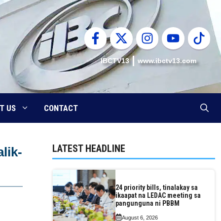
IBCTV13
www.ibctv13.com
T US
CONTACT
LATEST HEADLINE
lik-
24 priority bills, tinalakay sa
ikaapat na LEDAC meeting sa
pangunguna ni PBBM
August 6, 2026