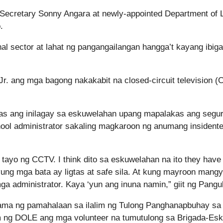
Secretary Sonny Angara at newly-appointed Department of 
.
nal sector at lahat ng pangangailangan hangga’t kayang ibig
r. ang mga bagong nakakabit na closed-circuit television 
s ang inilagay sa eskuwelahan upang mapalakas ang segur
ool administrator sakaling magkaroon ng anumang insident
tayo ng CCTV. I think dito sa eskuwelahan na ito they have
ung mga bata ay ligtas at safe sila. At kung mayroon mangy
 administrator. Kaya ‘yun ang inuna namin,” giit ng Pangu
nama ng pamahalaan sa ilalim ng Tulong Panghanapbuhay sa 
 ng DOLE ang mga volunteer na tumutulong sa Brigada-Es