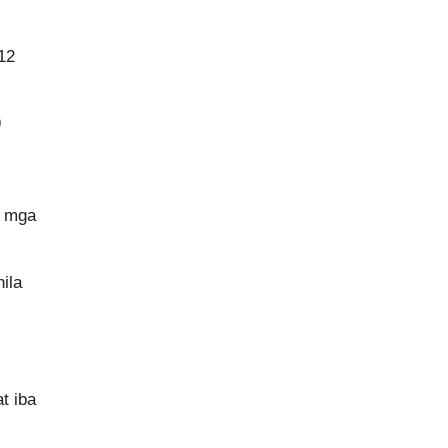
12
9
g mga
ila
t iba