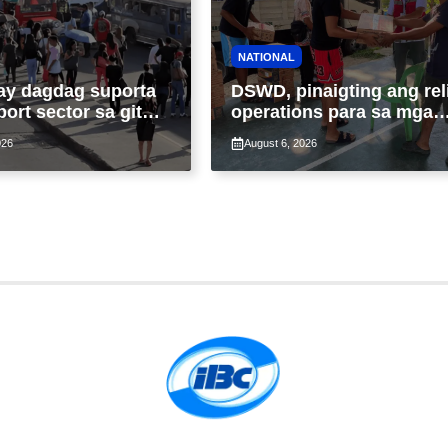
NATIONAL
ay dagdag suporta
DSWD, pinaigting ang rel
port sector sa gitna
operations para sa mga
loy na suspensyon
apektado ng habagat at
026
August 6, 2026
-pasahe
Bagyong Luis, Maymay