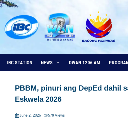
Skip
to
content
IBC STATION
NEWS
DWAN 1206 AM
PROGRA
PBBM, pinuri ang DepEd dahil sa
Eskwela 2026
June 2, 2026
579
Views