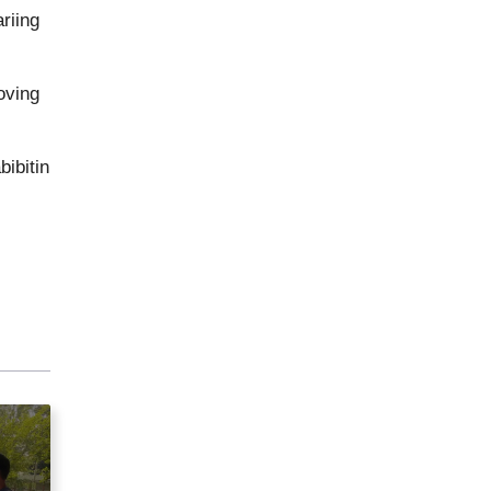
riing
oving
ibitin