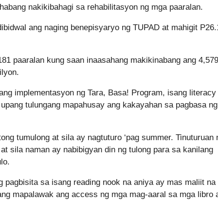
habang nakikibahagi sa rehabilitasyon ng mga paaralan.
ndibidwal ang naging benepisyaryo ng TUPAD at mahigit P26.
181 paaralan kung saan inaasahang makikinabang ang 4,57
lyon.
ang implementasyon ng Tara, Basa! Program, isang literacy
ors upang tulungang mapahusay ang kakayahan sa pagbasa n
tong tumulong at sila ay nagtuturo ‘pag summer. Tinuturuan n
 sila naman ay nabibigyan din ng tulong para sa kanilang
lo.
pagbisita sa isang reading nook na aniya ay mas maliit na
pang mapalawak ang access ng mga mag-aaral sa mga libro a