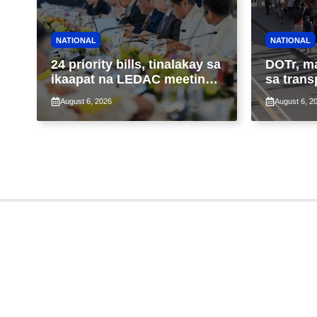
NATIONAL
NATIONAL
24 priority bills, tinalakay sa
DOTr, m
ikaapat na LEDAC meeting
sa trans
sa pangunguna ni PBBM
ng patu
August 6, 2026
August 6, 2
ng taas