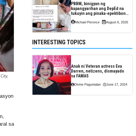
PBBM, binigyan ng
kapangyarihan ang DepEd na
tukuyin ang pinaka-epektibong
paraan ng pagtuturo sa K-12
Michael Peronce
August 6, 2026
INTERESTING TOPICS
Anak ni Veteran actress Eva
Darren, netizens, dismayado
sa FAMAS
City,
Divine Paguntalan
June 17, 2024
kasyon
n,
ral sa