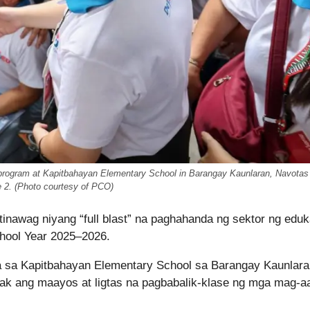
 program at Kapitbahayan Elementary School in Barangay Kaunlaran, Navotas 
e 2. (Photo courtesy of PCO)
tinawag niyang “full blast” na paghahanda ng sektor ng edu
chool Year 2025–2026.
la sa Kapitbahayan Elementary School sa Barangay Kaunlara
ak ang maayos at ligtas na pagbabalik-klase ng mga mag-aa