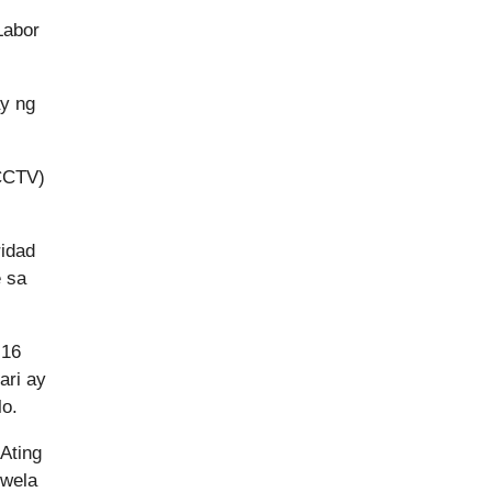
Labor
ay ng
(CCTV)
idad
e sa
 16
ari ay
lo.
Ating
kwela