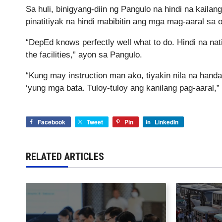
Sa huli, binigyang-diin ng Pangulo na hindi na kail
pinatitiyak na hindi mabibitin ang mga mag-aaral sa
“DepEd knows perfectly well what to do. Hindi na nati
the facilities,” ayon sa Pangulo.
“Kung may instruction man ako, tiyakin nila na handa
‘yung mga bata. Tuloy-tuloy ang kanilang pag-aaral,”
Facebook
Tweet
Pin
LinkedIn
RELATED ARTICLES