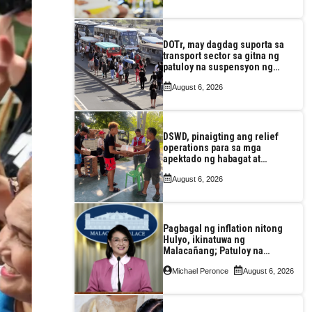
DOTr, may dagdag suporta sa
transport sector sa gitna ng
patuloy na suspensyon ng
taas-pasahe
August 6, 2026
DSWD, pinaigting ang relief
operations para sa mga
apektado ng habagat at
Bagyong Luis, Maymay
August 6, 2026
Pagbagal ng inflation nitong
Hulyo, ikinatuwa ng
Malacañang; Patuloy na
nakatutok sa banta sa
Michael Peronce
August 6, 2026
seguridad sa pagkain,
enerhiya