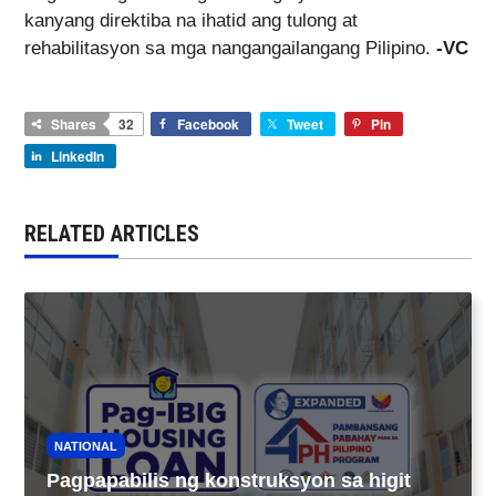
kanyang direktiba na ihatid ang tulong at
rehabilitasyon sa mga nangangailangang Pilipino.
-VC
Shares
32
Facebook
Tweet
Pin
LinkedIn
RELATED ARTICLES
NATIONAL
Pagpapabilis ng konstruksyon sa higit