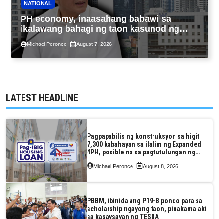
NATIONAL
PH economy, inaasahang babawi sa
ikalawang bahagi ng taon kasunod ng
2.3% GDP dulot ng Middle East war,
Michael Peronce
August 7, 2026
pagkaantala ng public construction
LATEST HEADLINE
Pagpapabilis ng konstruksyon sa higit
7,300 kabahayan sa ilalim ng Expanded
4PH, posible na sa pagtutulungan ng
Pag-IBIG at P.A. Alvarez
Michael Peronce
August 8, 2026
PBBM, ibinida ang P19-B pondo para sa
scholarship ngayong taon, pinakamalaki
sa kasaysayan ng TESDA