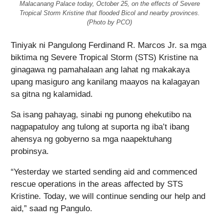
Malacanang Palace today, October 25, on the effects of Severe
Tropical Storm Kristine that flooded Bicol and nearby provinces.
(Photo by PCO)
Tiniyak ni Pangulong Ferdinand R. Marcos Jr. sa mga
biktima ng Severe Tropical Storm (STS) Kristine na
ginagawa ng pamahalaan ang lahat ng makakaya
upang masiguro ang kanilang maayos na kalagayan
sa gitna ng kalamidad.
Sa isang pahayag, sinabi ng punong ehekutibo na
nagpapatuloy ang tulong at suporta ng iba’t ibang
ahensya ng gobyerno sa mga naapektuhang
probinsya.
“Yesterday we started sending aid and commenced
rescue operations in the areas affected by STS
Kristine. Today, we will continue sending our help and
aid,” saad ng Pangulo.