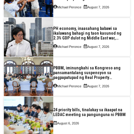
Michael Peronce
August 7, 2026
PH economy, inaasahang babawi sa
ikalawang bahagi ng taon kasunod ng
2.3% GDP dulot ng Middle East war,
pagkaantala ng public construction
Michael Peronce
August 7, 2026
PBBM, iminungkahi sa Kongreso ang
pansamantalang suspensyon sa
pagpapatupad ng Real Property
Valuation and Assessment Reform Act
Michael Peronce
August 7, 2026
24 priority bills, tinalakay sa ikaapat na
LEDAC meeting sa pangunguna ni PBBM
August 6, 2026