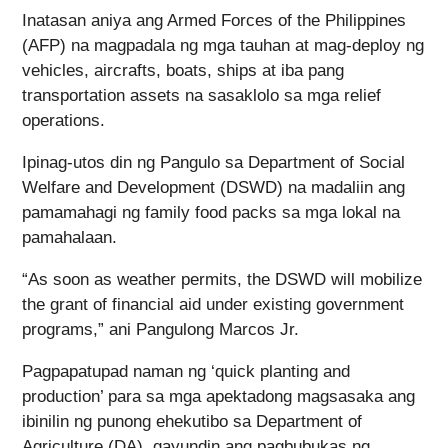
Inatasan aniya ang Armed Forces of the Philippines
(AFP) na magpadala ng mga tauhan at mag-deploy ng
vehicles, aircrafts, boats, ships at iba pang
transportation assets na sasaklolo sa mga relief
operations.
Ipinag-utos din ng Pangulo sa Department of Social
Welfare and Development (DSWD) na madaliin ang
pamamahagi ng family food packs sa mga lokal na
pamahalaan.
“As soon as weather permits, the DSWD will mobilize
the grant of financial aid under existing government
programs,” ani Pangulong Marcos Jr.
Pagpapatupad naman ng ‘quick planting and
production’ para sa mga apektadong magsasaka ang
ibinilin ng punong ehekutibo sa Department of
Agriculture (DA), gayundin ang pagbubukas ng