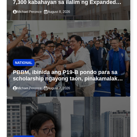
7,300 kabahayan sa ilalim ng Expanded
4PH, posible na sa pagtutulungan ng Pag-
Michael Peronce
August 8, 2026
IBIG at P.A. Alvarez
NATIONAL
PBBM, ibinida ang P19-B pondo para sa
scholarship ngayong taon, pinakamalaki
sa kasaysayan ng TESDA
Michael Peronce
August 7, 2026