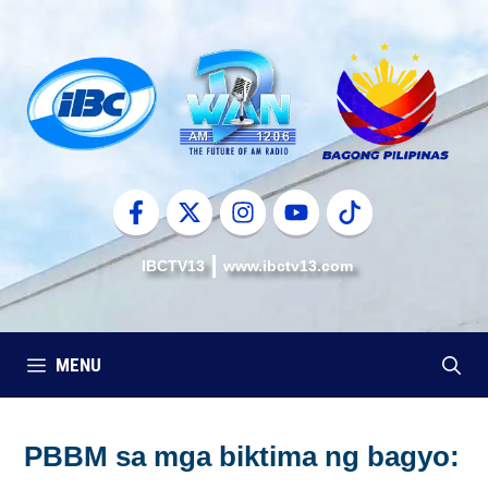
Skip
to
content
IBCTV13
www.ibctv13.com
MENU
PBBM sa mga biktima ng bagyo: