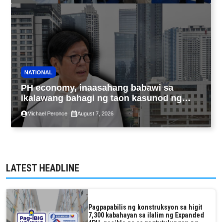
NATIONAL
PH economy, inaasahang babawi sa
ikalawang bahagi ng taon kasunod ng
2.3% GDP dulot ng Middle East war,
Michael Peronce
August 7, 2026
pagkaantala ng public construction
LATEST HEADLINE
Pagpapabilis ng konstruksyon sa higit
7,300 kabahayan sa ilalim ng Expanded