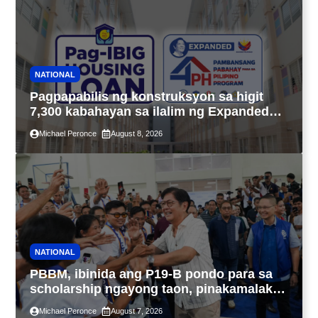
NATIONAL
Pagpapabilis ng konstruksyon sa higit
7,300 kabahayan sa ilalim ng Expanded
4PH, posible na sa pagtutulungan ng Pag-
Michael Peronce
August 8, 2026
IBIG at P.A. Alvarez
NATIONAL
PBBM, ibinida ang P19-B pondo para sa
scholarship ngayong taon, pinakamalaki
sa kasaysayan ng TESDA
Michael Peronce
August 7, 2026