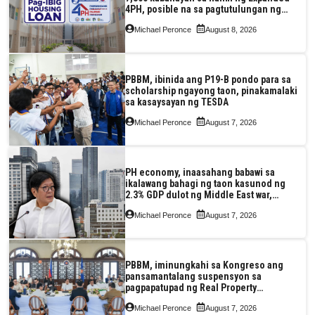
4PH, posible na sa pagtutulungan ng
Pag-IBIG at P.A. Alvarez
Michael Peronce
August 8, 2026
PBBM, ibinida ang P19-B pondo para sa
scholarship ngayong taon, pinakamalaki
sa kasaysayan ng TESDA
Michael Peronce
August 7, 2026
PH economy, inaasahang babawi sa
ikalawang bahagi ng taon kasunod ng
2.3% GDP dulot ng Middle East war,
pagkaantala ng public construction
Michael Peronce
August 7, 2026
PBBM, iminungkahi sa Kongreso ang
pansamantalang suspensyon sa
pagpapatupad ng Real Property
Valuation and Assessment Reform Act
Michael Peronce
August 7, 2026