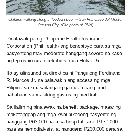
Children walking along a flooded street in San Francisco del Monte,
Quezon City. (File photo of PNA)
Pinalawak pa ng Philippine Health Insurance
Corporation (PhilHealth) ang benepisyo para sa mga
pasyenteng may moderate hanggang severe na kaso
ng leptospirosis, epektibo simula Hulyo 15.
Ito ay alinsunod sa direktiba ni Pangulong Ferdinand
R. Marcos Jr. na palawakin ang access ng mga
Pilipino sa kinakailangang gamutan nang hindi
nababaon sa malaking gastusing medikal.
Sa ilalim ng pinalawak na benefit package, maaaring
makatanggap ang mga kwalipikadong pasyente ng
hanggang P63,000 para sa hospital care, P170,000
para sa hemodialysis, at hanggang P230,000 para sa