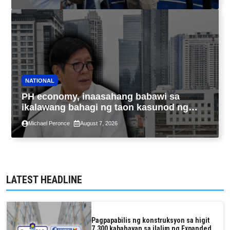
NATIONAL
PH economy, inaasahang babawi sa
ikalawang bahagi ng taon kasunod ng
2.3% GDP dulot ng Middle East war,
Michael Peronce
August 7, 2026
pagkaantala ng public construction
LATEST HEADLINE
Pagpapabilis ng konstruksyon sa higit
7,300 kabahayan sa ilalim ng Expanded