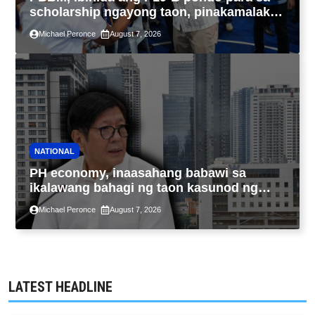
scholarship ngayong taon, pinakamalaki
sa kasaysayan ng TESDA
Michael Peronce
August 7, 2026
NATIONAL
PH economy, inaasahang babawi sa
ikalawang bahagi ng taon kasunod ng
2.3% GDP dulot ng Middle East war,
Michael Peronce
August 7, 2026
pagkaantala ng public construction
LATEST HEADLINE