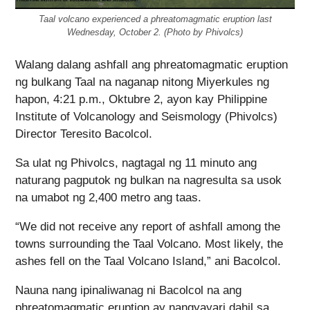
Taal volcano experienced a phreatomagmatic eruption last
Wednesday, October 2. (Photo by Phivolcs)
Walang dalang ashfall ang phreatomagmatic eruption
ng bulkang Taal na naganap nitong Miyerkules ng
hapon, 4:21 p.m., Oktubre 2, ayon kay Philippine
Institute of Volcanology and Seismology (Phivolcs)
Director Teresito Bacolcol.
Sa ulat ng Phivolcs, nagtagal ng 11 minuto ang
naturang pagputok ng bulkan na nagresulta sa usok
na umabot ng 2,400 metro ang taas.
“We did not receive any report of ashfall among the
towns surrounding the Taal Volcano. Most likely, the
ashes fell on the Taal Volcano Island,” ani Bacolcol.
Nauna nang ipinaliwanag ni Bacolcol na ang
phreatomagmatic eruption ay nangyayari dahil sa