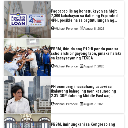
Pagpapabilis ng konstruksyon sa higit
7,300 kabahayan sa ilalim ng Expanded
4PH, posible na sa pagtutulungan ng
Pag-IBIG at P.A. Alvarez
Michael Peronce
August 8, 2026
PBBM, ibinida ang P19-B pondo para sa
scholarship ngayong taon, pinakamalaki
sa kasaysayan ng TESDA
Michael Peronce
August 7, 2026
PH economy, inaasahang babawi sa
ikalawang bahagi ng taon kasunod ng
2.3% GDP dulot ng Middle East war,
pagkaantala ng public construction
Michael Peronce
August 7, 2026
PBBM, iminungkahi sa Kongreso ang