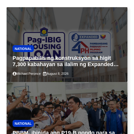
NATIONAL
Pagpapabilis ng konstruksyon sa higit
7,300 kabahayan sa ilalim ng Expanded
4PH, posible na sa pagtutulungan ng Pag-
Michael Peronce
August 8, 2026
IBIG at P.A. Alvarez
NATIONAL
PBBM, ibinida ang P19-B pondo para sa