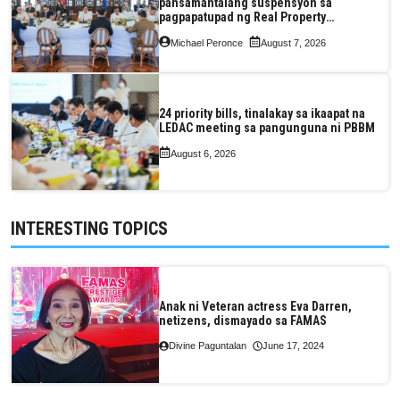
pansamantalang suspensyon sa
pagpapatupad ng Real Property
Valuation and Assessment Reform Act
Michael Peronce
August 7, 2026
24 priority bills, tinalakay sa ikaapat na
LEDAC meeting sa pangunguna ni PBBM
August 6, 2026
INTERESTING TOPICS
Anak ni Veteran actress Eva Darren,
netizens, dismayado sa FAMAS
Divine Paguntalan
June 17, 2024