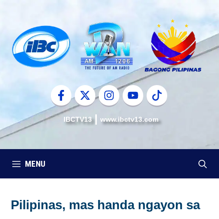
Skip
to
content
IBCTV13
www.ibctv13.com
MENU
Pilipinas, mas handa ngayon sa