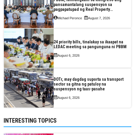
pansamantalang suspensyon sa
pagpapatupad ng Real Property
Valuation and Assessment Reform Act
Michael Peronce
August 7, 2026
24 priority bills, tinalakay sa ikaapat na
LEDAC meeting sa pangunguna ni PBBM
August 6, 2026
DOTr, may dagdag suporta sa transport
sector sa gitna ng patuloy na
suspensyon ng taas-pasahe
August 6, 2026
INTERESTING TOPICS