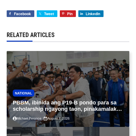
Facebook
Tweet
Pin
LinkedIn
RELATED ARTICLES
NATIONAL
PBBM, ibinida ang P19-B pondo para sa
scholarship ngayong taon, pinakamalaki
sa kasaysayan ng TESDA
Michael Peronce
August 7, 2026