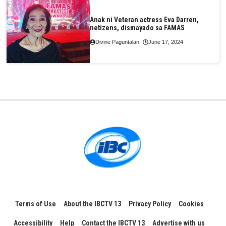
Anak ni Veteran actress Eva Darren,
netizens, dismayado sa FAMAS
Divine Paguntalan
June 17, 2024
Terms of Use
About the IBCTV 13
Privacy Policy
Cookies
Accessibility
Help
Contact the IBCTV 13
Advertise with us