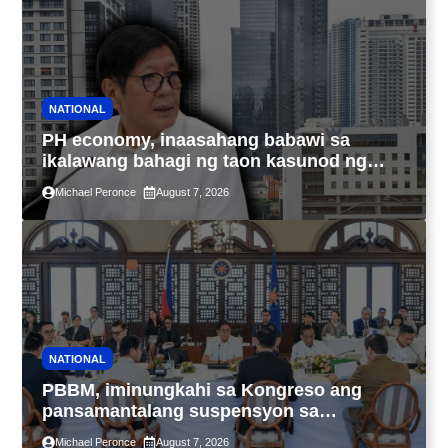
NATIONAL
PH economy, inaasahang babawi sa
ikalawang bahagi ng taon kasunod ng
2.3% GDP dulot ng Middle East war,
Michael Peronce
August 7, 2026
pagkaantala ng public construction
NATIONAL
PBBM, iminungkahi sa Kongreso ang
pansamantalang suspensyon sa
pagpapatupad ng Real Property Valuation
Michael Peronce
August 7, 2026