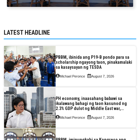
and Assessment Reform Act
LATEST HEADLINE
PBBM, ibinida ang P19-B pondo para sa
scholarship ngayong taon, pinakamalaki
sa kasaysayan ng TESDA
Michael Peronce
August 7, 2026
PH economy, inaasahang babawi sa
ikalawang bahagi ng taon kasunod ng
2.3% GDP dulot ng Middle East war,
pagkaantala ng public construction
Michael Peronce
August 7, 2026
PBBM, iminungkahi sa Kongreso ang