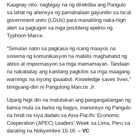
Kaugnay nito, nagbigay na ng direktiba ang Pangulo
sa lahat ng ahensya ng pamahalaan gayundin sa local
government units (LGUs) para manatiling naka-high
alert sa pagtugon sa mga posibleng epekto ng
Typhoon Marce.
“Simulan natin sa pagkasa ng isang maayos na
sistema ng komunikasyon na mabilis maghahatid ng
abiso at impormasyon sa mga mamamayan. Tandaan
na nakabatay ang kanilang pagkilos sa mga maagang
warnings na inyong ipaaabot. Knowledge saves lives,”
binigyang-diin ni Pangulong Marcos Jr.
Upang higit din na matutukan ang pangangailangan ng
bansa mula sa banta ng bagyo, inanunsyo ng Pangulo
na hindi na siya dadalo sa Asia-Pacific Economic
Cooperation (APEC) Leaders’ Week sa Lima, Peru sa
darating na Nobyembre 10-16.
– VC