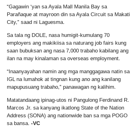
“Gagawin ‘yan sa Ayala Mall Manila Bay sa
Parañaque at mayroon din sa Ayala Circuit sa Makati
City,” saad ni Laguesma.
Sa tala ng DOLE, nasa humigit-kumulang 70
employers ang makikiisa sa naturang job fairs kung
saan bubuksan ang nasa 7,000 trabaho kabilang ang
ilan na may kinalaman sa overseas employment.
“Inaanyayahan namin ang mga manggagawa natin sa
IGL na lumahok at tingnan kung ano ang kanilang
mapupusuang trabaho,” panawagan ng kalihim.
Matatandaang ipinag-utos ni Pangulong Ferdinand R.
Marcos Jr. sa kanyang ikatlong State of the Nation
Address (SONA) ang nationwide ban sa mga POGO
sa bansa.
-VC