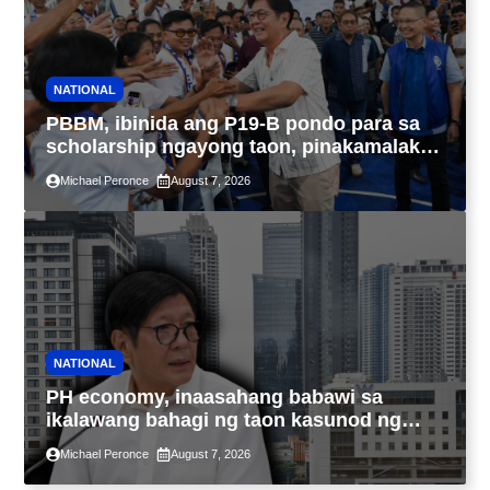
NATIONAL
PBBM, ibinida ang P19-B pondo para sa
scholarship ngayong taon, pinakamalaki
sa kasaysayan ng TESDA
Michael Peronce
August 7, 2026
NATIONAL
PH economy, inaasahang babawi sa
ikalawang bahagi ng taon kasunod ng
2.3% GDP dulot ng Middle East war,
Michael Peronce
August 7, 2026
pagkaantala ng public construction