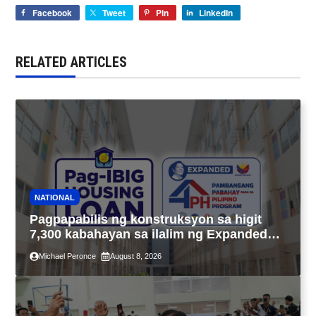
Facebook
Tweet
Pin
LinkedIn
RELATED ARTICLES
NATIONAL
Pagpapabilis ng konstruksyon sa higit
7,300 kabahayan sa ilalim ng Expanded
4PH, posible na sa pagtutulungan ng Pag-
Michael Peronce
August 8, 2026
IBIG at P.A. Alvarez