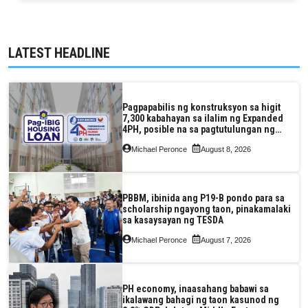
LATEST HEADLINE
Pagpapabilis ng konstruksyon sa higit
7,300 kabahayan sa ilalim ng Expanded
4PH, posible na sa pagtutulungan ng
Pag-IBIG at P.A. Alvarez
Michael Peronce
August 8, 2026
PBBM, ibinida ang P19-B pondo para sa
scholarship ngayong taon, pinakamalaki
sa kasaysayan ng TESDA
Michael Peronce
August 7, 2026
PH economy, inaasahang babawi sa
ikalawang bahagi ng taon kasunod ng