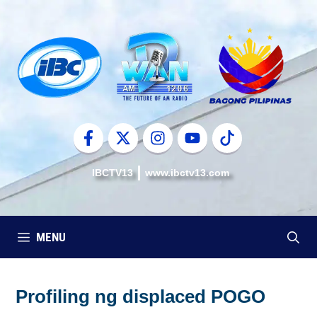
Skip
to
content
IBCTV13
www.ibctv13.com
MENU
Profiling ng displaced POGO