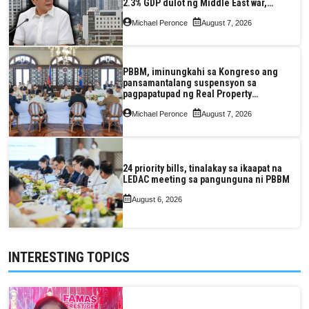
2.3% GDP dulot ng Middle East war,
pagkaantala ng public construction
Michael Peronce
August 7, 2026
PBBM, iminungkahi sa Kongreso ang
pansamantalang suspensyon sa
pagpapatupad ng Real Property
Valuation and Assessment Reform Act
Michael Peronce
August 7, 2026
24 priority bills, tinalakay sa ikaapat na
LEDAC meeting sa pangunguna ni PBBM
August 6, 2026
INTERESTING TOPICS