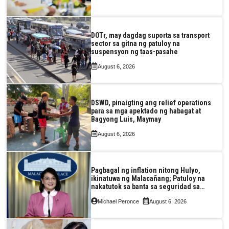
DOTr, may dagdag suporta sa transport
sector sa gitna ng patuloy na
suspensyon ng taas-pasahe
August 6, 2026
DSWD, pinaigting ang relief operations
para sa mga apektado ng habagat at
Bagyong Luis, Maymay
August 6, 2026
Pagbagal ng inflation nitong Hulyo,
ikinatuwa ng Malacañang; Patuloy na
nakatutok sa banta sa seguridad sa
pagkain, enerhiya
Michael Peronce
August 6, 2026