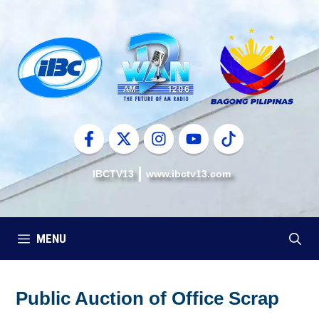
Skip
to
content
IBCTV13
www.ibctv13.com
MENU
Public Auction of Office Scrap