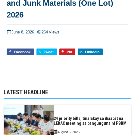
and Junk Materials (One Lot)
2026
June 8, 2026
264
Views
Facebook
Tweet
Pin
LinkedIn
LATEST HEADLINE
24 priority bills, tinalakay sa ikaapat na
LEDAC meeting sa pangunguna ni PBBM
August 6, 2026