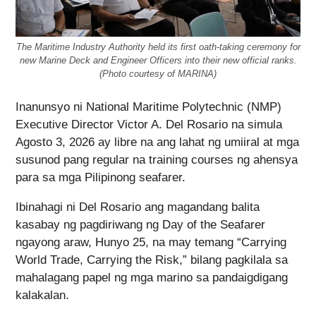
The Maritime Industry Authority held its first oath-taking ceremony for
new Marine Deck and Engineer Officers into their new official ranks.
(Photo courtesy of MARINA)
Inanunsyo ni National Maritime Polytechnic (NMP)
Executive Director Victor A. Del Rosario na simula
Agosto 3, 2026 ay libre na ang lahat ng umiiral at mga
susunod pang regular na training courses ng ahensya
para sa mga Pilipinong seafarer.
Ibinahagi ni Del Rosario ang magandang balita
kasabay ng pagdiriwang ng Day of the Seafarer
ngayong araw, Hunyo 25, na may temang “Carrying
World Trade, Carrying the Risk,” bilang pagkilala sa
mahalagang papel ng mga marino sa pandaigdigang
kalakalan.