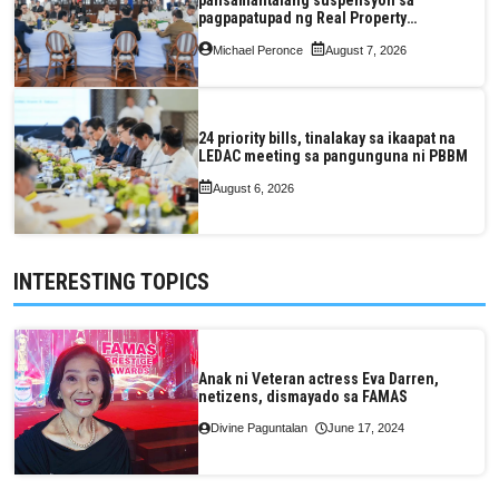
pagpapatupad ng Real Property
Valuation and Assessment Reform Act
Michael Peronce
August 7, 2026
24 priority bills, tinalakay sa ikaapat na
LEDAC meeting sa pangunguna ni PBBM
August 6, 2026
INTERESTING TOPICS
Anak ni Veteran actress Eva Darren,
netizens, dismayado sa FAMAS
Divine Paguntalan
June 17, 2024