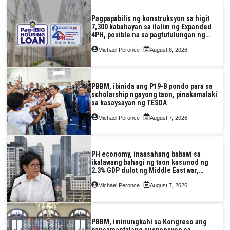
Pagpapabilis ng konstruksyon sa higit
7,300 kabahayan sa ilalim ng Expanded
4PH, posible na sa pagtutulungan ng
Pag-IBIG at P.A. Alvarez
Michael Peronce
August 8, 2026
PBBM, ibinida ang P19-B pondo para sa
scholarship ngayong taon, pinakamalaki
sa kasaysayan ng TESDA
Michael Peronce
August 7, 2026
PH economy, inaasahang babawi sa
ikalawang bahagi ng taon kasunod ng
2.3% GDP dulot ng Middle East war,
pagkaantala ng public construction
Michael Peronce
August 7, 2026
PBBM, iminungkahi sa Kongreso ang
pansamantalang suspensyon sa