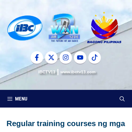
Skip
to
content
IBCTV13
www.ibctv13.com
MENU
Regular training courses ng mga