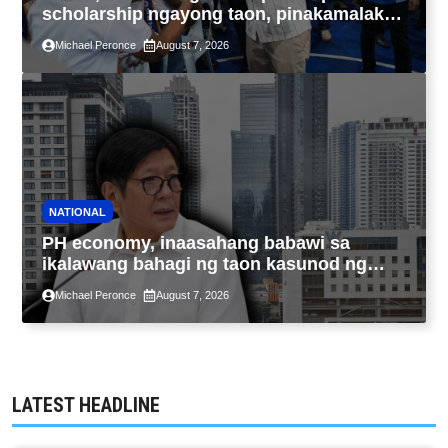
scholarship ngayong taon, pinakamalaki
sa kasaysayan ng TESDA
Michael Peronce
August 7, 2026
NATIONAL
PH economy, inaasahang babawi sa
ikalawang bahagi ng taon kasunod ng
2.3% GDP dulot ng Middle East war,
Michael Peronce
August 7, 2026
pagkaantala ng public construction
LATEST HEADLINE