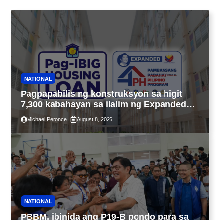
NATIONAL
Pagpapabilis ng konstruksyon sa higit
7,300 kabahayan sa ilalim ng Expanded
4PH, posible na sa pagtutulungan ng Pag-
Michael Peronce
August 8, 2026
IBIG at P.A. Alvarez
NATIONAL
PBBM, ibinida ang P19-B pondo para sa