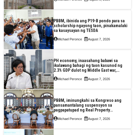
PBBM, ibinida ang P19-B pondo para sa
scholarship ngayong taon, pinakamalaki
sa kasaysayan ng TESDA
Michael Peronce
August 7, 2026
PH economy, inaasahang babawi sa
ikalawang bahagi ng taon kasunod ng
2.3% GDP dulot ng Middle East war,
pagkaantala ng public construction
Michael Peronce
August 7, 2026
PBBM, iminungkahi sa Kongreso ang
pansamantalang suspensyon sa
pagpapatupad ng Real Property
Valuation and Assessment Reform Act
Michael Peronce
August 7, 2026