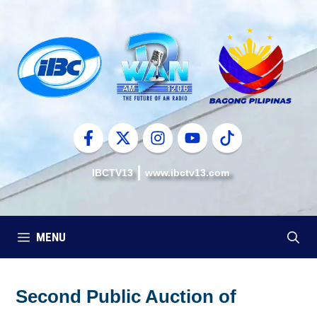
Skip
to
content
IBCTV13
www.ibctv13.com
MENU
Second Public Auction of