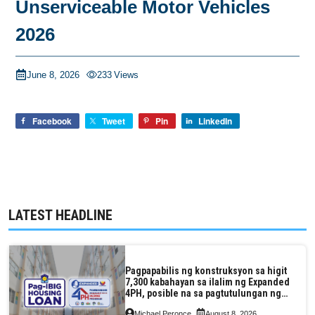
Unserviceable Motor Vehicles
2026
June 8, 2026
233
Views
Facebook
Tweet
Pin
LinkedIn
LATEST HEADLINE
Pagpapabilis ng konstruksyon sa higit
7,300 kabahayan sa ilalim ng Expanded
4PH, posible na sa pagtutulungan ng
Pag-IBIG at P.A. Alvarez
Michael Peronce
August 8, 2026