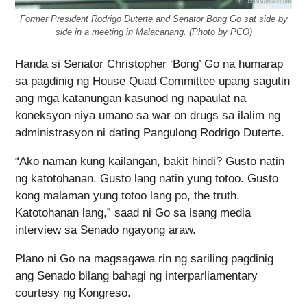
Former President Rodrigo Duterte and Senator Bong Go sat side by
side in a meeting in Malacanang. (Photo by PCO)
Handa si Senator Christopher ‘Bong’ Go na humarap
sa pagdinig ng House Quad Committee upang sagutin
ang mga katanungan kasunod ng napaulat na
koneksyon niya umano sa war on drugs sa ilalim ng
administrasyon ni dating Pangulong Rodrigo Duterte.
“Ako naman kung kailangan, bakit hindi? Gusto natin
ng katotohanan. Gusto lang natin yung totoo. Gusto
kong malaman yung totoo lang po, the truth.
Katotohanan lang,” saad ni Go sa isang media
interview sa Senado ngayong araw.
Plano ni Go na magsagawa rin ng sariling pagdinig
ang Senado bilang bahagi ng interparliamentary
courtesy ng Kongreso.