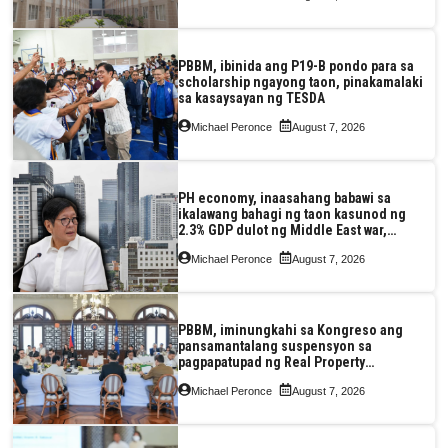
PBBM, ibinida ang P19-B pondo para sa
scholarship ngayong taon, pinakamalaki
sa kasaysayan ng TESDA
Michael Peronce
August 7, 2026
PH economy, inaasahang babawi sa
ikalawang bahagi ng taon kasunod ng
2.3% GDP dulot ng Middle East war,
pagkaantala ng public construction
Michael Peronce
August 7, 2026
PBBM, iminungkahi sa Kongreso ang
pansamantalang suspensyon sa
pagpapatupad ng Real Property
Valuation and Assessment Reform Act
Michael Peronce
August 7, 2026