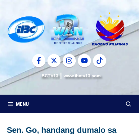
Skip
to
content
IBCTV13
www.ibctv13.com
MENU
Sen. Go, handang dumalo sa