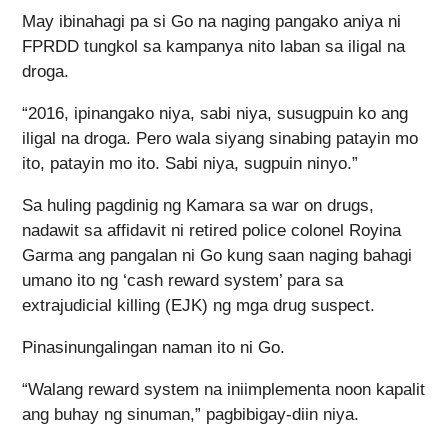
May ibinahagi pa si Go na naging pangako aniya ni
FPRDD tungkol sa kampanya nito laban sa iligal na
droga.
“2016, ipinangako niya, sabi niya, susugpuin ko ang
iligal na droga. Pero wala siyang sinabing patayin mo
ito, patayin mo ito. Sabi niya, sugpuin ninyo.”
Sa huling pagdinig ng Kamara sa war on drugs,
nadawit sa affidavit ni retired police colonel Royina
Garma ang pangalan ni Go kung saan naging bahagi
umano ito ng ‘cash reward system’ para sa
extrajudicial killing (EJK) ng mga drug suspect.
Pinasinungalingan naman ito ni Go.
“Walang reward system na iniimplementa noon kapalit
ang buhay ng sinuman,” pagbibigay-diin niya.