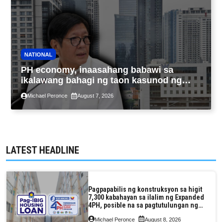
NATIONAL
PH economy, inaasahang babawi sa
ikalawang bahagi ng taon kasunod ng
2.3% GDP dulot ng Middle East war,
Michael Peronce
August 7, 2026
pagkaantala ng public construction
LATEST HEADLINE
Pagpapabilis ng konstruksyon sa higit
7,300 kabahayan sa ilalim ng Expanded
4PH, posible na sa pagtutulungan ng
Pag-IBIG at P.A. Alvarez
Michael Peronce
August 8, 2026