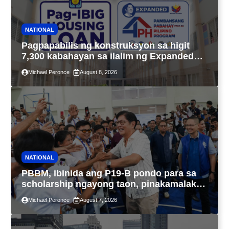
NATIONAL
Pagpapabilis ng konstruksyon sa higit
7,300 kabahayan sa ilalim ng Expanded
4PH, posible na sa pagtutulungan ng Pag-
Michael Peronce
August 8, 2026
IBIG at P.A. Alvarez
NATIONAL
PBBM, ibinida ang P19-B pondo para sa
scholarship ngayong taon, pinakamalaki
sa kasaysayan ng TESDA
Michael Peronce
August 7, 2026