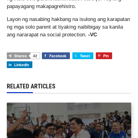
papayagang makapagrehistro.
Layon ng nasabing hakbang na isulong ang karapatan
ng mga solo parent at tiyaking naibibigay sa kanila
ang nararapat na social protection.
-VC
Shares
42
Facebook
Tweet
Pin
LinkedIn
RELATED ARTICLES