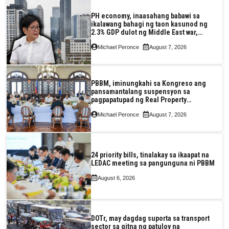
PH economy, inaasahang babawi sa
ikalawang bahagi ng taon kasunod ng
2.3% GDP dulot ng Middle East war,
pagkaantala ng public construction
Michael Peronce
August 7, 2026
PBBM, iminungkahi sa Kongreso ang
pansamantalang suspensyon sa
pagpapatupad ng Real Property
Valuation and Assessment Reform Act
Michael Peronce
August 7, 2026
24 priority bills, tinalakay sa ikaapat na
LEDAC meeting sa pangunguna ni PBBM
August 6, 2026
DOTr, may dagdag suporta sa transport
sector sa gitna ng patuloy na