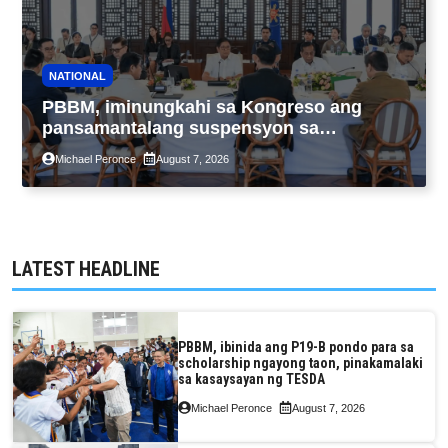
NATIONAL
PBBM, iminungkahi sa Kongreso ang
pansamantalang suspensyon sa
pagpapatupad ng Real Property Valuation
Michael Peronce
August 7, 2026
and Assessment Reform Act
LATEST HEADLINE
PBBM, ibinida ang P19-B pondo para sa
scholarship ngayong taon, pinakamalaki
sa kasaysayan ng TESDA
Michael Peronce
August 7, 2026