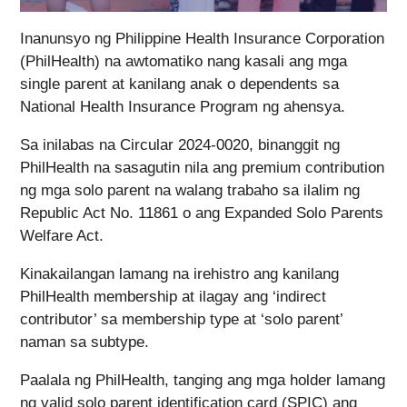
Inanunsyo ng Philippine Health Insurance Corporation
(PhilHealth) na awtomatiko nang kasali ang mga
single parent at kanilang anak o dependents sa
National Health Insurance Program ng ahensya.
Sa inilabas na Circular 2024-0020, binanggit ng
PhilHealth na sasagutin nila ang premium contribution
ng mga solo parent na walang trabaho sa ilalim ng
Republic Act No. 11861 o ang Expanded Solo Parents
Welfare Act.
Kinakailangan lamang na irehistro ang kanilang
PhilHealth membership at ilagay ang ‘indirect
contributor’ sa membership type at ‘solo parent’
naman sa subtype.
Paalala ng PhilHealth, tanging ang mga holder lamang
ng valid solo parent identification card (SPIC) ang