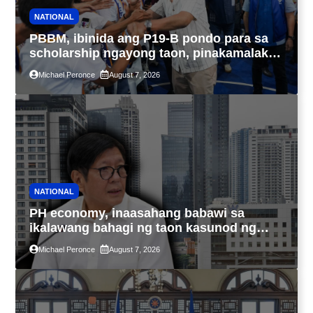
NATIONAL
PBBM, ibinida ang P19-B pondo para sa
scholarship ngayong taon, pinakamalaki
sa kasaysayan ng TESDA
Michael Peronce
August 7, 2026
NATIONAL
PH economy, inaasahang babawi sa
ikalawang bahagi ng taon kasunod ng
2.3% GDP dulot ng Middle East war,
Michael Peronce
August 7, 2026
pagkaantala ng public construction