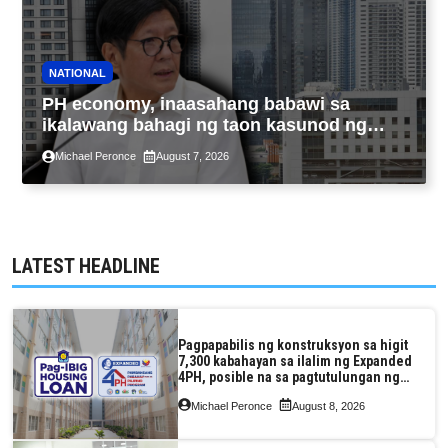
NATIONAL
PH economy, inaasahang babawi sa
ikalawang bahagi ng taon kasunod ng
2.3% GDP dulot ng Middle East war,
Michael Peronce
August 7, 2026
pagkaantala ng public construction
LATEST HEADLINE
Pagpapabilis ng konstruksyon sa higit
7,300 kabahayan sa ilalim ng Expanded
4PH, posible na sa pagtutulungan ng
Pag-IBIG at P.A. Alvarez
Michael Peronce
August 8, 2026