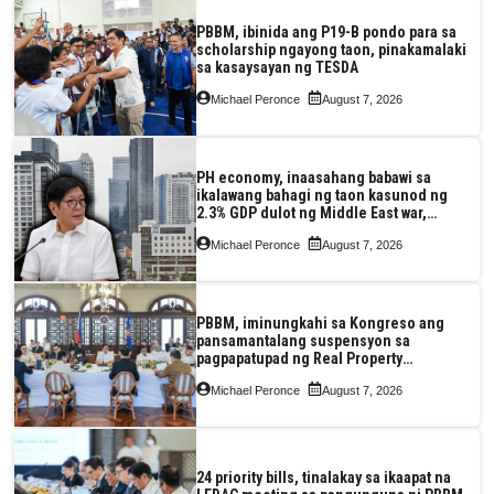
PBBM, ibinida ang P19-B pondo para sa
scholarship ngayong taon, pinakamalaki
sa kasaysayan ng TESDA
Michael Peronce
August 7, 2026
PH economy, inaasahang babawi sa
ikalawang bahagi ng taon kasunod ng
2.3% GDP dulot ng Middle East war,
pagkaantala ng public construction
Michael Peronce
August 7, 2026
PBBM, iminungkahi sa Kongreso ang
pansamantalang suspensyon sa
pagpapatupad ng Real Property
Valuation and Assessment Reform Act
Michael Peronce
August 7, 2026
24 priority bills, tinalakay sa ikaapat na