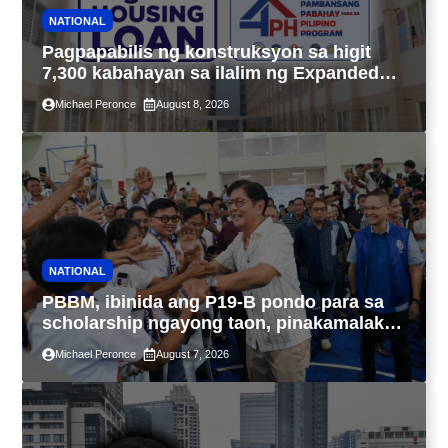
NATIONAL
Pagpapabilis ng konstruksyon sa higit
7,300 kabahayan sa ilalim ng Expanded
4PH, posible na sa pagtutulungan ng Pag-
Michael Peronce
August 8, 2026
IBIG at P.A. Alvarez
NATIONAL
PBBM, ibinida ang P19-B pondo para sa
scholarship ngayong taon, pinakamalaki
sa kasaysayan ng TESDA
Michael Peronce
August 7, 2026