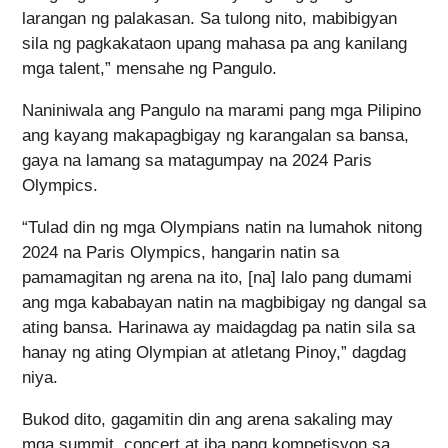
larangan ng palakasan. Sa tulong nito, mabibigyan
sila ng pagkakataon upang mahasa pa ang kanilang
mga talent,” mensahe ng Pangulo.
Naniniwala ang Pangulo na marami pang mga Pilipino
ang kayang makapagbigay ng karangalan sa bansa,
gaya na lamang sa matagumpay na 2024 Paris
Olympics.
“Tulad din ng mga Olympians natin na lumahok nitong
2024 na Paris Olympics, hangarin natin sa
pamamagitan ng arena na ito, [na] lalo pang dumami
ang mga kababayan natin na magbibigay ng dangal sa
ating bansa. Harinawa ay maidagdag pa natin sila sa
hanay ng ating Olympian at atletang Pinoy,” dagdag
niya.
Bukod dito, gagamitin din ang arena sakaling may
mga summit, concert at iba pang kompetisyon sa