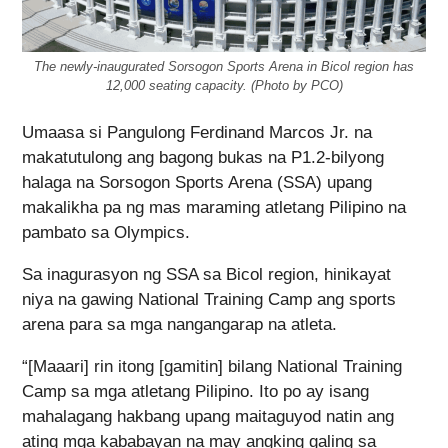
The newly-inaugurated Sorsogon Sports Arena in Bicol region has
12,000 seating capacity. (Photo by PCO)
Umaasa si Pangulong Ferdinand Marcos Jr. na
makatutulong ang bagong bukas na P1.2-bilyong
halaga na Sorsogon Sports Arena (SSA) upang
makalikha pa ng mas maraming atletang Pilipino na
pambato sa Olympics.
Sa inagurasyon ng SSA sa Bicol region, hinikayat
niya na gawing National Training Camp ang sports
arena para sa mga nangangarap na atleta.
“[Maaari] rin itong [gamitin] bilang National Training
Camp sa mga atletang Pilipino. Ito po ay isang
mahalagang hakbang upang maitaguyod natin ang
ating mga kababayan na may angking galing sa