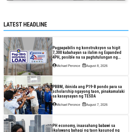
LATEST HEADLINE
Pagpapabilis ng konstruksyon sa higit
7,300 kabahayan sa ilalim ng Expanded
4PH, posible na sa pagtutulungan ng
Pag-IBIG at P.A. Alvarez
Michael Peronce
August 8, 2026
PBBM, ibinida ang P19-B pondo para sa
scholarship ngayong taon, pinakamalaki
sa kasaysayan ng TESDA
Michael Peronce
August 7, 2026
PH economy, inaasahang babawi sa
ikalawang bahagi ng taon kasunod ng