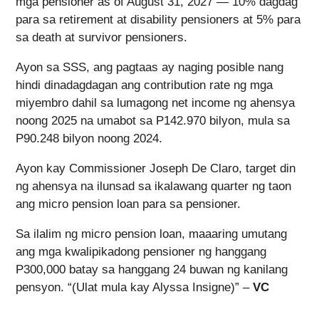
mga pensioner as of August 31, 2027 — 10% dagdag
para sa retirement at disability pensioners at 5% para
sa death at survivor pensioners.
Ayon sa SSS, ang pagtaas ay naging posible nang
hindi dinadagdagan ang contribution rate ng mga
miyembro dahil sa lumagong net income ng ahensya
noong 2025 na umabot sa P142.970 bilyon, mula sa
P90.248 bilyon noong 2024.
Ayon kay Commissioner Joseph De Claro, target din
ng ahensya na ilunsad sa ikalawang quarter ng taon
ang micro pension loan para sa pensioner.
Sa ilalim ng micro pension loan, maaaring umutang
ang mga kwalipikadong pensioner ng hanggang
P300,000 batay sa hanggang 24 buwan ng kanilang
pensyon. “(Ulat mula kay Alyssa Insigne)” –
VC