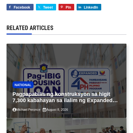
Facebook
Tweet
Pin
LinkedIn
RELATED ARTICLES
NATIONAL
Pagpapabilis ng konstruksyon sa higit
7,300 kabahayan sa ilalim ng Expanded
4PH, posible na sa pagtutulungan ng Pag-
Michael Peronce
August 8, 2026
IBIG at P.A. Alvarez