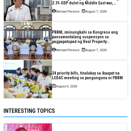
2.3% GDP dulot ng Middle East war,
pagkaantala ng public construction
Michael Peronce
August 7, 2026
PBBM, iminungkahi sa Kongreso ang
pansamantalang suspensyon sa
pagpapatupad ng Real Property
Valuation and Assessment Reform Act
Michael Peronce
August 7, 2026
24 priority bills, tinalakay sa ikaapat na
LEDAC meeting sa pangunguna ni PBBM
August 6, 2026
INTERESTING TOPICS