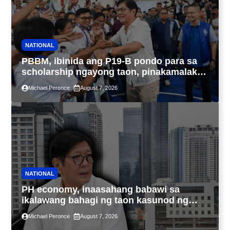
NATIONAL
PBBM, ibinida ang P19-B pondo para sa
scholarship ngayong taon, pinakamalaki
sa kasaysayan ng TESDA
Michael Peronce
August 7, 2026
NATIONAL
PH economy, inaasahang babawi sa
ikalawang bahagi ng taon kasunod ng
2.3% GDP dulot ng Middle East war,
Michael Peronce
August 7, 2026
pagkaantala ng public construction