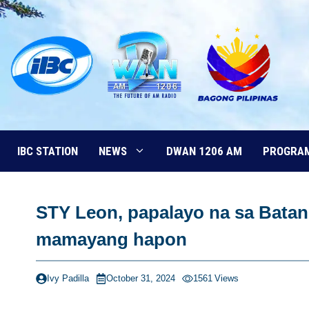
Skip
to
content
IBC STATION
NEWS
DWAN 1206 AM
PROGRA
STY Leon, papalayo na sa Batan
mamayang hapon
Ivy Padilla
October 31, 2024
1561
Views