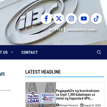
IBCTV13
www.ibctv13.com
T US
CONTACT
LATEST HEADLINE
an
Pagpapabilis ng konstruksyon
sa higit 7,300 kabahayan sa
ilalim ng Expanded 4PH,
posible na sa pagtutulungan
Michael Peronce
August 8, 2026
ng Pag-IBIG at P.A. Alvarez