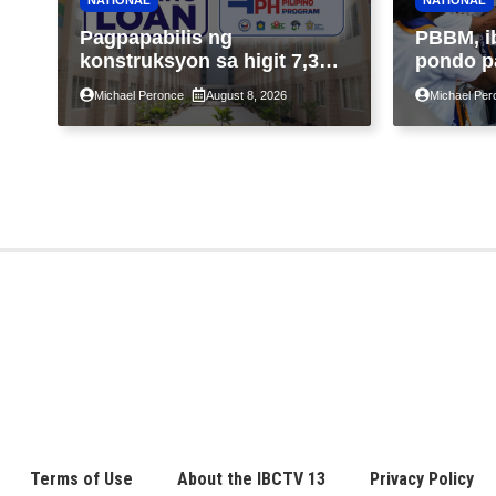
Pagpapabilis ng
PBBM, i
konstruksyon sa higit 7,300
pondo p
kabahayan sa ilalim ng
ngayong
Michael Peronce
August 8, 2026
Michael Per
Expanded 4PH, posible na
sa kasa
sa pagtutulungan ng Pag-
IBIG at P.A. Alvarez
Terms of Use
About the IBCTV 13
Privacy Policy