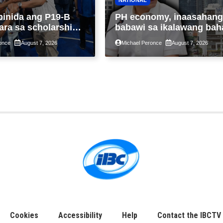
binida ang P19-B
PH economy, inaasahang
ara sa scholarship
babawi sa ikalawang bah
 taon, pinakamalaki
ng taon kasunod ng 2.3%
once
August 7, 2026
Michael Peronce
August 7, 2026
ysayan ng TESDA
GDP dulot ng Middle Eas
war, pagkaantala ng publ
construction
Cookies
Accessibility
Help
Contact the IBCTV