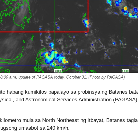
e 8:00 a.m. update of PAGASA today, October 31. (Photo by PAGASA)
ito habang kumikilos papalayo sa probinsya ng Batanes bat
hysical, and Astronomical Services Administration (PAGASA)
ilometro mula sa North Northeast ng Itbayat, Batanes tagl
gbugsong umaabot sa 240 km/h.