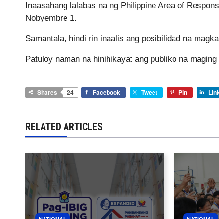
Inaasahang lalabas na ng Philippine Area of Respon
Nobyembre 1.
Samantala, hindi rin inaalis ang posibilidad na magk
Patuloy naman na hinihikayat ang publiko na maging
Shares
24
Facebook
Tweet
Pin
Lin
RELATED ARTICLES
NATIONAL
NATIONAL