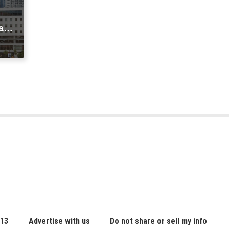
agi
t
ic
 13
Advertise with us
Do not share or sell my info