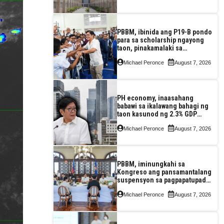
PBBM, ibinida ang P19-B pondo
para sa scholarship ngayong
taon, pinakamalaki sa
kasaysayan ng TESDA
Michael Peronce
August 7, 2026
PH economy, inaasahang
babawi sa ikalawang bahagi ng
taon kasunod ng 2.3% GDP
dulot ng Middle East war,
Michael Peronce
August 7, 2026
pagkaantala ng public
construction
PBBM, iminungkahi sa
Kongreso ang pansamantalang
suspensyon sa pagpapatupad
ng Real Property Valuation and
Michael Peronce
August 7, 2026
Assessment Reform Act