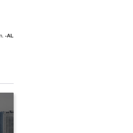
on.
-AL