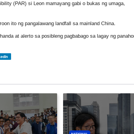
sibility (PAR) si Leon mamayang gabi o bukas ng umaga,
aroon ito ng pangalawang landfall sa mainland China.
 handa at alerto sa posibleng pagbabago sa lagay ng panah
kedIn
NATIONAL