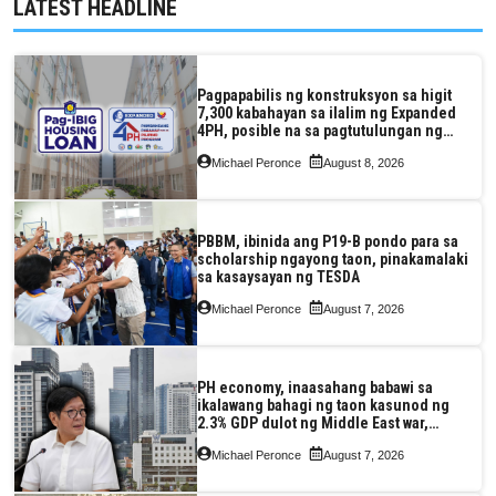
LATEST HEADLINE
Pagpapabilis ng konstruksyon sa higit
7,300 kabahayan sa ilalim ng Expanded
4PH, posible na sa pagtutulungan ng
Pag-IBIG at P.A. Alvarez
Michael Peronce
August 8, 2026
PBBM, ibinida ang P19-B pondo para sa
scholarship ngayong taon, pinakamalaki
sa kasaysayan ng TESDA
Michael Peronce
August 7, 2026
PH economy, inaasahang babawi sa
ikalawang bahagi ng taon kasunod ng
2.3% GDP dulot ng Middle East war,
pagkaantala ng public construction
Michael Peronce
August 7, 2026