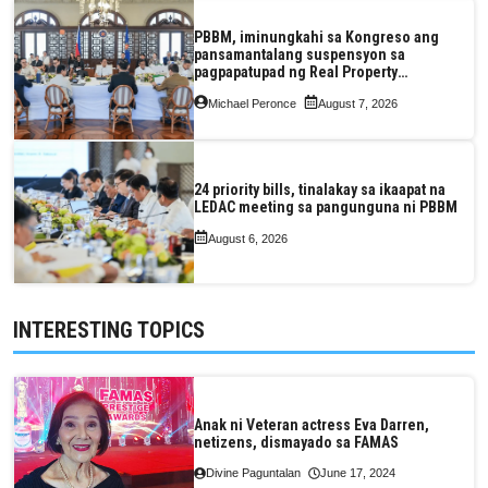
PBBM, iminungkahi sa Kongreso ang
pansamantalang suspensyon sa
pagpapatupad ng Real Property
Valuation and Assessment Reform Act
Michael Peronce
August 7, 2026
24 priority bills, tinalakay sa ikaapat na
LEDAC meeting sa pangunguna ni PBBM
August 6, 2026
INTERESTING TOPICS
Anak ni Veteran actress Eva Darren,
netizens, dismayado sa FAMAS
Divine Paguntalan
June 17, 2024