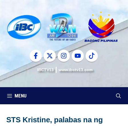
Skip
to
content
IBCTV13
www.ibctv13.com
MENU
STS Kristine, palabas na ng