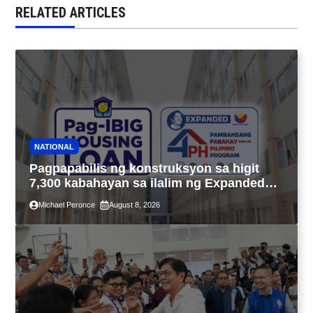
RELATED ARTICLES
NATIONAL
Pagpapabilis ng konstruksyon sa higit
7,300 kabahayan sa ilalim ng Expanded
4PH, posible na sa pagtutulungan ng Pag-
Michael Peronce
August 8, 2026
IBIG at P.A. Alvarez