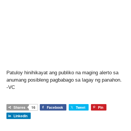
Patuloy hinihikayat ang publiko na maging alerto sa
anumang posibleng pagbabago sa lagay ng panahon.
-VC
Shares
16
Facebook
Tweet
Pin
LinkedIn