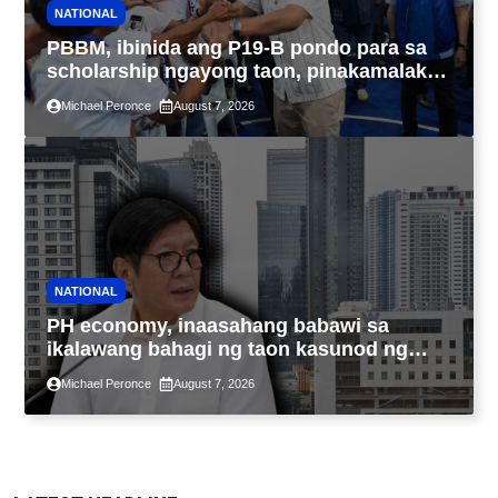
NATIONAL
PBBM, ibinida ang P19-B pondo para sa
scholarship ngayong taon, pinakamalaki
sa kasaysayan ng TESDA
Michael Peronce
August 7, 2026
NATIONAL
PH economy, inaasahang babawi sa
ikalawang bahagi ng taon kasunod ng
2.3% GDP dulot ng Middle East war,
Michael Peronce
August 7, 2026
pagkaantala ng public construction