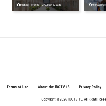
kabahayan sa ilalim ng
ngayong
Michael Peronce
August 8, 2026
Michael Per
Expanded 4PH, posible na
sa kasa
sa pagtutulungan ng Pag-
IBIG at P.A. Alvarez
Terms of Use
About the IBCTV 13
Privacy Policy
Copyright ©2026 IBCTV 13, All Rights Reserv