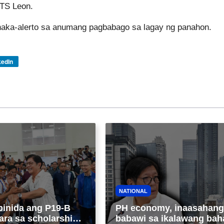
 TS Leon.
naka-alerto sa anumang pagbabago sa lagay ng panahon.
kedIn
NATIONAL
binida ang P19-B
PH economy, inaasahang
ara sa scholarship
babawi sa ikalawang bah