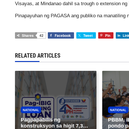
Visayas, at Mindanao dahil sa trough o extension ng
Pinapayuhan ng PAGASA ang publiko na manatiling 
Shares
42
Facebook
Tweet
Pin
Lin
RELATED ARTICLES
NATIONAL
NATIONAL
Pagpapabilis ng
PBBM, i
konstruksyon sa higit 7,300
pondo p