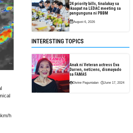
24 priority bills, tinalakay sa
ikaapat na LEDAC meeting sa
pangunguna ni PBBM
August 6, 2026
INTERESTING TOPICS
Anak ni Veteran actress Eva
Darren, netizens, dismayado
sa FAMAS
Divine Paguntalan
June 17, 2024
l
mical
5km/h