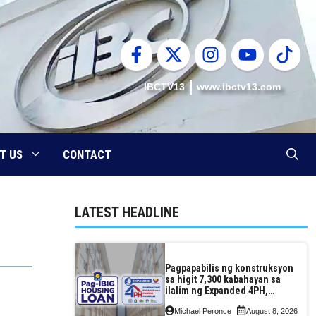
IBCTV13
www.ibctv13.com
T US
CONTACT
LATEST HEADLINE
Pagpapabilis ng konstruksyon
sa higit 7,300 kabahayan sa
ilalim ng Expanded 4PH,
posible na sa pagtutulungan
Michael Peronce
August 8, 2026
ng Pag-IBIG at P.A. Alvarez