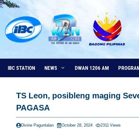
Skip
to
content
IBC STATION
NEWS
DWAN 1206 AM
PROGRA
TS Leon, posibleng maging Seve
PAGASA
Divine Paguntalan
October 28, 2024
2311
Views