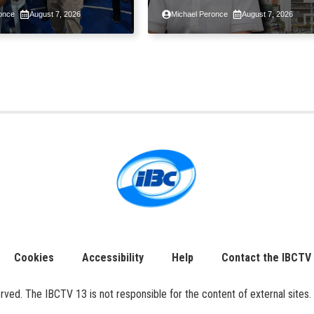
 taon, pinakamalaki
ng taon kasunod ng 2.3%
once
August 7, 2026
Michael Peronce
August 7, 2026
ysayan ng TESDA
GDP dulot ng Middle Eas
war, pagkaantala ng publ
construction
Cookies
Accessibility
Help
Contact the IBCTV
ed. The IBCTV 13 is not responsible for the content of external sites. 