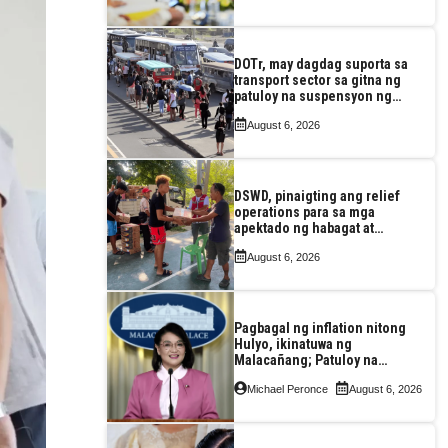
DOTr, may dagdag suporta sa
transport sector sa gitna ng
patuloy na suspensyon ng
taas-pasahe
August 6, 2026
DSWD, pinaigting ang relief
operations para sa mga
apektado ng habagat at
Bagyong Luis, Maymay
August 6, 2026
Pagbagal ng inflation nitong
Hulyo, ikinatuwa ng
Malacañang; Patuloy na
nakatutok sa banta sa
Michael Peronce
August 6, 2026
seguridad sa pagkain,
enerhiya