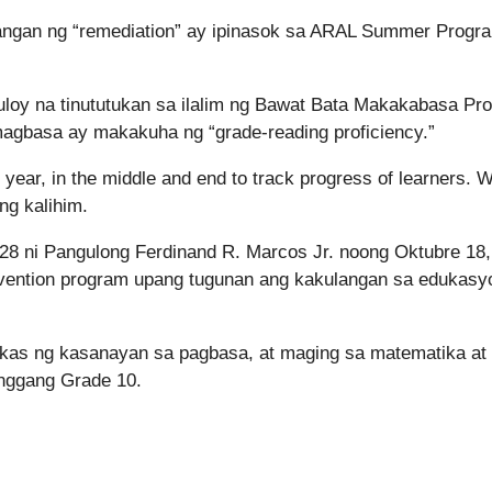
angan ng “remediation” ay ipinasok sa ARAL Summer Progr
uloy na tinututukan sa ilalim ng Bawat Bata Makakabasa Pr
agbasa ay makakuha ng “grade-reading proficiency.”
year, in the middle and end to track progress of learners. 
ng kalihim.
28 ni Pangulong Ferdinand R. Marcos Jr. noong Oktubre 18,
rvention program upang tugunan ang kakulangan sa edukasy
kas ng kasanayan sa pagbasa, at maging sa matematika at
nggang Grade 10.