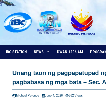
Skip
to
content
IBC STATION
NEWS
DWAN 1206 AM
PROGRA
Unang taon ng pagpapatupad ng
pagbabasa ng mga bata – Sec. 
Michael Peronce
June 4, 2026
592
Views