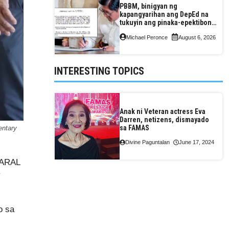
PBBM, binigyan ng
kapangyarihan ang DepEd na
tukuyin ang pinaka-epektibong
paraan ng pagtuturo sa K-12
Michael Peronce
August 6, 2026
INTERESTING TOPICS
Anak ni Veteran actress Eva
Darren, netizens, dismayado
sa FAMAS
entary
Divine Paguntalan
June 17, 2024
 ARAL
y
o sa