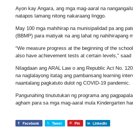
Ayon kay Angara, ang mga mag-aaral na nangangail
natapos lamang nitong nakaraang linggo.
May 100 mga mahihirap na munisipalidad pa ang pat
(BBMP) para matiyak na ang lahat ng nahihirapang m
“We measure progress at the beginning of the school 
also have achievement tests at certain levels,” saad 
Nilagdaan ang ARAL Law o ang Republic Act No. 120
na naglalayong itatag ang pambansang learning inte
naantalang pagkatuto dulot ng COVID-19 pandemic.
Pangunahing tinututukan ng programa ang pagpapala
agham para sa mga mag-aaral mula Kindergarten ha
Facebook
Tweet
Pin
LinkedIn