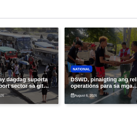
NATIONAL
ay dagdag suporta
DSWD, pinaigting ang rel
port sector sa gitna
operations para sa mga
loy na suspensyon
apektado ng habagat at
026
August 6, 2026
-pasahe
Bagyong Luis, Maymay