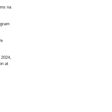
ams na
ogram
We
 2024,
on at