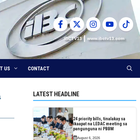
IBCTV13
www.ibctv13.com
T US
CONTACT
LATEST HEADLINE
a
24 priority bills, tinalakay sa
ikaapat na LEDAC meeting sa
pangunguna ni PBBM
August 6, 2026