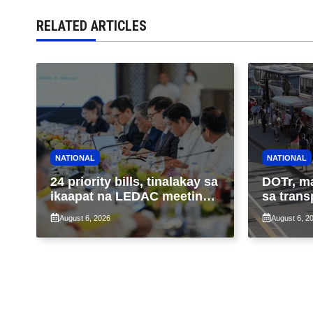
RELATED ARTICLES
NATIONAL
NATIONAL
24 priority bills, tinalakay sa
DOTr, m
ikaapat na LEDAC meeting
sa trans
sa pangunguna ni PBBM
ng patu
August 6, 2026
August 6, 2
ng taas