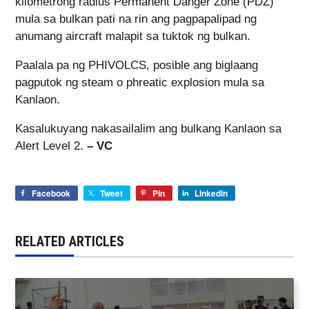
kilometrong radius Permanent Danger Zone (PDZ)
mula sa bulkan pati na rin ang pagpapalipad ng
anumang aircraft malapit sa tuktok ng bulkan.
Paalala pa ng PHIVOLCS, posible ang biglaang
pagputok ng steam o phreatic explosion mula sa
Kanlaon.
Kasalukuyang nakasailalim ang bulkang Kanlaon sa
Alert Level 2.
– VC
Facebook
Tweet
Pin
LinkedIn
RELATED ARTICLES