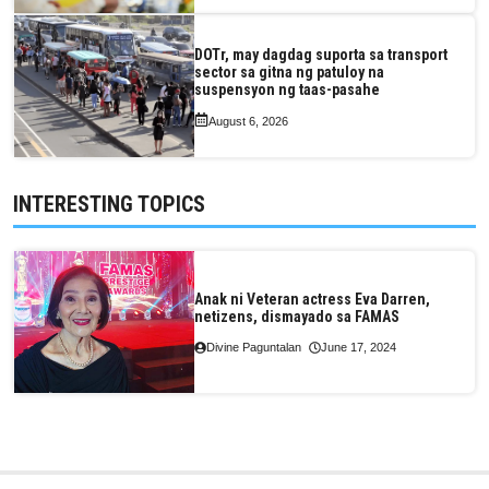
DOTr, may dagdag suporta sa transport
sector sa gitna ng patuloy na
suspensyon ng taas-pasahe
August 6, 2026
INTERESTING TOPICS
Anak ni Veteran actress Eva Darren,
netizens, dismayado sa FAMAS
Divine Paguntalan
June 17, 2024