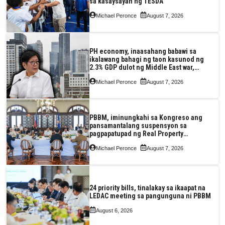
sa kasaysayan ng TESDA
Michael Peronce
August 7, 2026
PH economy, inaasahang babawi sa
ikalawang bahagi ng taon kasunod ng
2.3% GDP dulot ng Middle East war,
pagkaantala ng public construction
Michael Peronce
August 7, 2026
PBBM, iminungkahi sa Kongreso ang
pansamantalang suspensyon sa
pagpapatupad ng Real Property
Valuation and Assessment Reform Act
Michael Peronce
August 7, 2026
24 priority bills, tinalakay sa ikaapat na
LEDAC meeting sa pangunguna ni PBBM
August 6, 2026