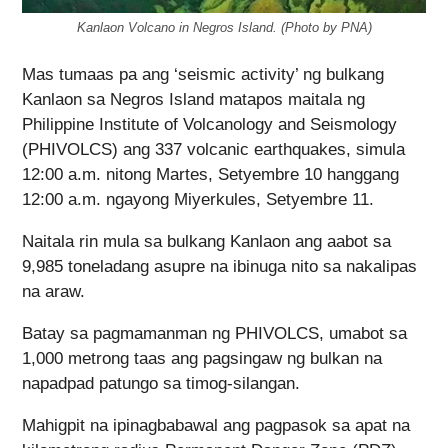
Kanlaon Volcano in Negros Island. (Photo by PNA)
Mas tumaas pa ang ‘seismic activity’ ng bulkang
Kanlaon sa Negros Island matapos maitala ng
Philippine Institute of Volcanology and Seismology
(PHIVOLCS) ang 337 volcanic earthquakes, simula
12:00 a.m. nitong Martes, Setyembre 10 hanggang
12:00 a.m. ngayong Miyerkules, Setyembre 11.
Naitala rin mula sa bulkang Kanlaon ang aabot sa
9,985 toneladang asupre na ibinuga nito sa nakalipas
na araw.
Batay sa pagmamanman ng PHIVOLCS, umabot sa
1,000 metrong taas ang pagsingaw ng bulkan na
napadpad patungo sa timog-silangan.
Mahigpit na ipinagbabawal ang pagpasok sa apat na