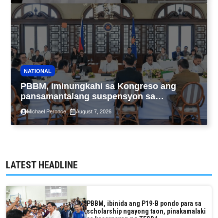
NATIONAL
PBBM, iminungkahi sa Kongreso ang
pansamantalang suspensyon sa
pagpapatupad ng Real Property Valuation
Michael Peronce
August 7, 2026
and Assessment Reform Act
LATEST HEADLINE
PBBM, ibinida ang P19-B pondo para sa
scholarship ngayong taon, pinakamalaki