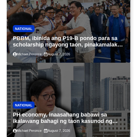
NATIONAL
PBBM, ibinida ang P19-B pondo para sa
scholarship ngayong taon, pinakamalaki
sa kasaysayan ng TESDA
Michael Peronce
August 7, 2026
NATIONAL
PH economy, inaasahang babawi sa
ikalawang bahagi ng taon kasunod ng
2.3% GDP dulot ng Middle East war,
Michael Peronce
August 7, 2026
pagkaantala ng public construction