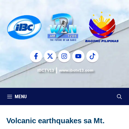
Skip
to
content
IBCTV13
www.ibctv13.com
MENU
Volcanic earthquakes sa Mt.