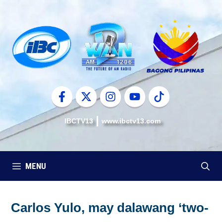
Skip
to
content
IBCTV13
www.ibctv13.com
MENU
Carlos Yulo, may dalawang ‘two-