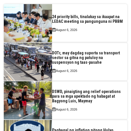
24 priority bills, tinalakay sa ikaapat na
LEDAC meeting sa pangunguna ni PBBM
August 6, 2026
DOTr, may dagdag suporta sa transport
sector sa gitna ng patuloy na
suspensyon ng taas-pasahe
August 6, 2026
DSWD, pinaigting ang relief operations
para sa mga apektado ng habagat at
Bagyong Luis, Maymay
August 6, 2026
Pagbagal ng inflation nitong Hulyo,