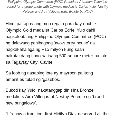
Philippine Olympic Committee (POC) President Abraham Tolentino
posed for a group photo with Olympic medalists Carlos Yulo, Nesthy
Petecio and Aira Villegas with. (Photo by POC)
Hindi pa tapos ang mga regalo para kay double
Olympic Gold medalist Carlos Edriel Yulo dahil
nagkaloob ang Philippine Olympic Committee (POC)
ng dalawang panibagong ‘two-storey house’ na
nagkakahalaga ng P15 milyon kung saan
nakatakdang itayo sa isang 500-square meter na lote
sa Tagaytay City, Cavite.
Sa loob ng nasabing lote ay mayroon pa itong
amenities tulad ng ‘gazebos.’
Bukod kay Yulo, nakatanggap din sina Bronze
medalists Aira Villegas at Nesthy Petecio ng ‘brand-
new bungalows’.
“It’s now a tradition, first Hidilyn Diaz deserved all the