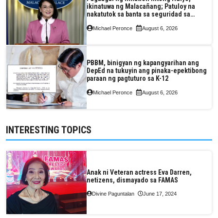
ikinatuwa ng Malacañang; Patuloy na
nakatutok sa banta sa seguridad sa
pagkain, enerhiya
Michael Peronce
August 6, 2026
PBBM, binigyan ng kapangyarihan ang
DepEd na tukuyin ang pinaka-epektibong
paraan ng pagtuturo sa K-12
Michael Peronce
August 6, 2026
INTERESTING TOPICS
Anak ni Veteran actress Eva Darren,
netizens, dismayado sa FAMAS
Divine Paguntalan
June 17, 2024