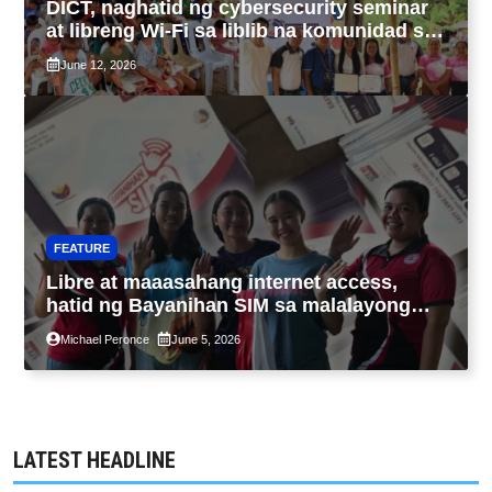
DICT, naghatid ng cybersecurity seminar
at libreng Wi-Fi sa liblib na komunidad sa
Tarlac
June 12, 2026
FEATURE
Libre at maaasahang internet access,
hatid ng Bayanihan SIM sa malalayong
komunidad sa Guimaras
Michael Peronce
June 5, 2026
LATEST HEADLINE