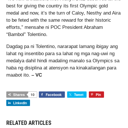
best for giving the country its first Olympic gold
medal and now, it’s the turn of Caloy, Nesthy and Aira
to be feted with the same reward for their historic
efforts,” mensahe ni POC President Abraham
“Bambol” Tolentino.
Dagdag pa ni Tolentino, nararapat lamang ibigay ang
lahat ng insentibo para sa lahat ng mga nag-uwi ng
medalya dahil hindi madaling manalo sa Olympics sa
haba ng disiplina at atensyon na kinakailangan para
maabot ito.
– VC
Shares
10
Facebook
Tweet
Pin
LinkedIn
RELATED ARTICLES